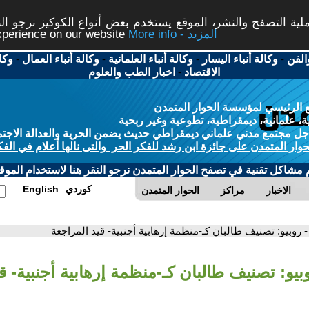
ة التصفح والنشر، الموقع يستخدم بعض أنواع الكوكيز نرجو النق
More info - المزيد
experience on our website
الفن
-
وكالة أنباء اليسار
-
وكالة أنباء العلمانية
-
وكالة أنباء العمال
-
وكا
الاقتصاد
-
اخبار الطب والعلوم
 الرئيسي لمؤسسة الحوار المتمدن
، علمانية، ديمقراطية، تطوعية وغير ربحية
ل مجتمع مدني علماني ديمقراطي حديث يضمن الحرية والعدالة الاجتم
حوار المتمدن على جائزة ابن رشد للفكر الحر والتى نالها أعلام في الفك
م مشاكل تقنية في تصفح الحوار المتمدن نرجو النقر هنا لاستخدام الموقع
كوردي
English
الاخبار
مراكز
الحوار المتمدن
- روبيو: تصنيف طالبان كـ-منظمة إرهابية أجنبية- قيد المراجعة
بيو: تصنيف طالبان كـ-منظمة إرهابية أجنبية- ق