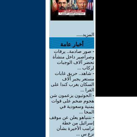
المزيد.....
أخبار عامة
-
صور صادمة.. يرقات
وصراصير داخل منشأة
تحضر آلاف الوجبات
لركاب ...
-
شاهد.. حريق غابات
مستعر يجبر آلاف
السكان بغرب كندا على
الفرا ...
-
الحوثيون يزعمون شن
هجوم ضخم على قوات
يمنية وسعودية في
المخا ...
-
نتنياهو يعلن عن موقف
إسرائيل من خطة
ترامب الأخيرة بشأن
نزع س ...