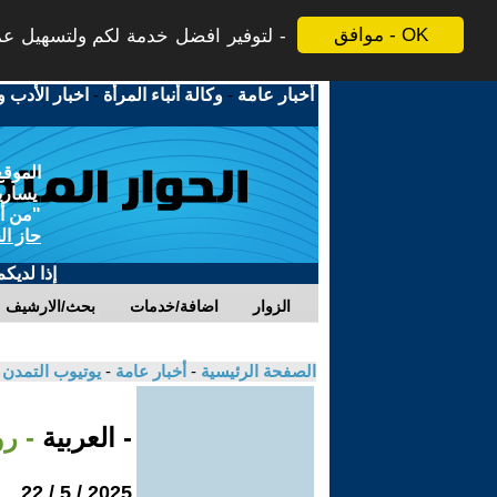
موافق - OK
لتوفير افضل خدمة لكم ولتسهيل عملي
أخبار عامة
-
وكالة أنباء المرأة
-
اخبار الأدب و
الموقع
يسارية
"من أج
حاز ال
إذا لديك
الزوار
اضافة/خدمات
بحث/الارشيف
الصفحة الرئيسية
-
أخبار عامة
-
يوتيوب التمدن
- العربية
- رو
2025 / 5 / 22