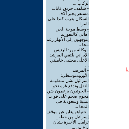
لركاب ...
-
شاهد.. حريق غابات
مستعر يجبر آلاف
السكان بغرب كندا على
الفرا ...
-
وسط موجة الحر..
أهالي كاليفورنيا
يتوجهون إلى الأنهار رغم
مخا ...
-
وكالة مهر: الرئيس
الإيراني يلتقي المرشد
الأعلى مجتبى خامنئي
...
ا
-
المرصد
الأورومتوسطي:
إسرائيل تشل منظومة
النقل وتدفع غزة نحو ...
-
الحوثيون يزعمون شن
هجوم ضخم على قوات
يمنية وسعودية في
المخا ...
-
نتنياهو يعلن عن موقف
إسرائيل من خطة
ترامب الأخيرة بشأن
نزع س ...