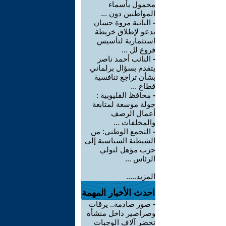
محمول بأسماء
المواطنين دون ...
-
النائبة مروة حسان
تدعو لإطلاق خريطة
استثمارية لتأسيس
فروع لل ...
-
النائب أحمد ناصر
يتقدم بسؤال برلماني
بشأن تراجع تنافسية
قطاع ...
-
محافظ القليوبية :
جولة موسعة لمتابعة
أعمال الرصف
والمخلفات ...
-
التجمع الوطني: من
الشيطنة السياسية إلى
حزب مؤهل لتولي
الرئاس ...
المزيد.....
احدث الأخبار المهمة
-
صور صادمة.. يرقات
وصراصير داخل منشأة
تحضر آلاف الوجبات