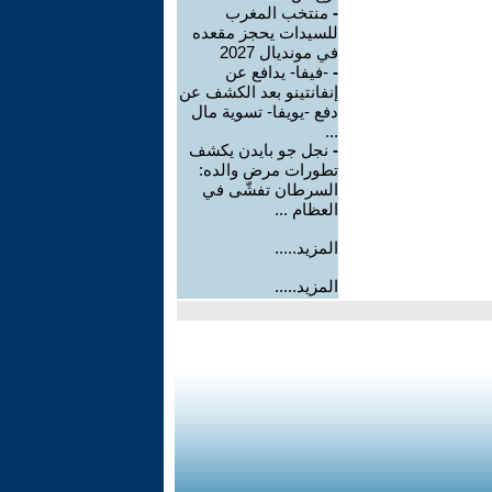
-
منتخب المغرب
للسيدات يحجز مقعده
في مونديال 2027
-
-فيفا- يدافع عن
إنفانتينو بعد الكشف عن
دفع -يويفا- تسوية مال
...
-
نجل جو بايدن يكشف
تطورات مرض والده:
السرطان تفشّى في
العظام ...
المزيد.....
المزيد.....