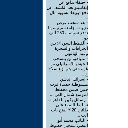
-
-فيفا- يدافع عن
إنفانتينو بعد الكشف عن
دفع -يويفا- تسوية مال
...
-
بعد سحب عرض
تعيينه.. جامعة مينيسوتا
تدفع تعويضا بـ250 ألف
دو ...
-
القطط السوداء: بين
الخرافات والسحرة
وعيد الهالوين
-
نتنياهو: لن ينسحب
الجيش الإسرائيلي من
غزة حتى يتم نزع سلاح
ح ...
-
إسرائيل تدشن
مستوطنة جديدة قرب
جنين ضمن مخطط
للتوسع شمال الض ...
-
رسائل بكين للقاهرة..
تسليط الضوء على
طائرة Y-20 يفتح باب
الت ...
-
النائب محمد أبو
النصر: تسجيل خطوط