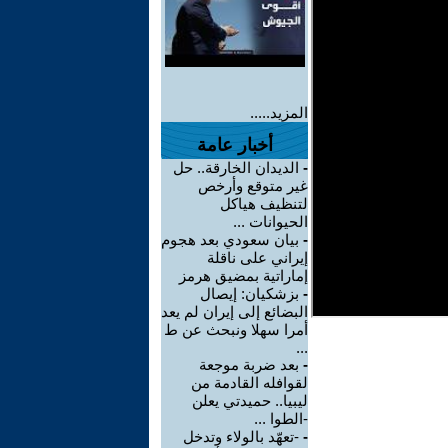
المزيد.....
أخبار عامة
-
الديدان الخارقة.. حل
غير متوقع وأرخص
لتنظيف هياكل
الحيوانات ...
-
بيان سعودي بعد هجوم
إيراني على ناقلة
إماراتية بمضيق هرمز
-
بزشكيان: إيصال
البضائع إلى إيران لم يعد
أمرا سهلا ونبحث عن ط
...
-
بعد ضربة موجعة
لقوافله القادمة من
ليبيا.. حميدتي يعلن
-الطوا ...
-
-تعهّد بالولاء وتدخل