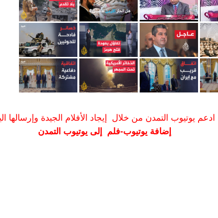
ادعم يوتيوب التمدن من خلال إيجاد الأفلام الجيدة وإرسالها الين
إضافة يوتيوب-فلم إلى يوتيوب التمدن