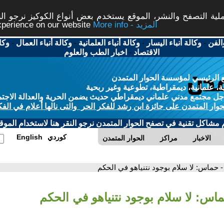
ة التصفح والنشر، الموقع يستخدم بعض أنواع الكوكيز نرجو النق
More info - المزيد
experience on our website
الفن
-
وكالة أنباء اليسار
-
وكالة أنباء العلمانية
-
وكالة أنباء العمال
-
وكا
الاقتصاد
-
اخبار الطب والعلوم
 الرئيسي لمؤسسة الحوار المتمدن
، علمانية، ديمقراطية، تطوعية وغير ربحية
ل مجتمع مدني علماني ديمقراطي حديث يضمن الحرية والعدالة الاجتم
حوار المتمدن على جائزة ابن رشد للفكر الحر والتى نالها أعلام في الفك
م مشاكل تقنية في تصفح الحوار المتمدن نرجو النقر هنا لاستخدام الموقع
كوردي
English
الاخبار
مراكز
الحوار المتمدن
- حماس: لا سلام بوجود نتنياهو في الحكم
ماس: لا سلام بوجود نتنياهو في الحكم