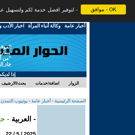
موافق - OK
لتوفير افضل خدمة لكم ولتسهيل عملي
أخبار عامة
-
وكالة أنباء المرأة
-
اخبار الأدب و
الموقع
يسارية
"من أج
حاز ال
إذا لديك
الزوار
اضافة/خدمات
بحث/الارشيف
الصفحة الرئيسية
-
أخبار عامة
-
يوتيوب التمدن
- العربية
- ح
2025 / 5 / 22