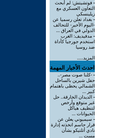
-
فوتشيتش: لم أبحث
التعاون العسكري مع
زيلينسكي
-
بغداد تعلن رسميا عن
-اليوم الأخير- للتحالف
الدولي في العراق ...
-
مدفيديف: الغرب
استخدم جورجيا كأداة
ضد روسيا
المزيد.....
احدث الأخبار المهمة
-
-كلنا صوت مصر-..
حفل شيرين بالساحل
الشمالي يحظى باهتمام
كبير ...
-
الديدان الخارقة.. حل
غير متوقع وأرخص
لتنظيف هياكل
الحيوانات ...
-
سيميوني يعلن عن
قرار حاسم اتخذته إدارة
نادي أتلتيكو بشأن
مست ...