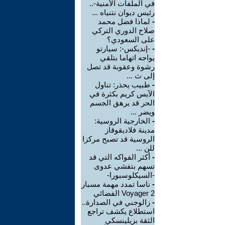
في الملفات الأمنية-..
رئيس ديوان نتنياه ...
-
لماذا فضل محمد
صلاح الدوري التركي
على السعودي؟
-
-إنديكس-: سيارتو
يواجه اتهاما بتلقي
رشوة وعقوبة قد تصل
إلى ث ...
-
طبيب يحذر: تناول
الآيس كريم بكثرة في
الحر قد يرهق الجسم
ويضر ...
-
الخارجية الروسية:
مدينة فلاديقوقاز
الروسية قد تصبح مركزا
للن ...
-
أكثر الفواكه التي قد
تسهم بتفشي عدوى
-السيكلوسبورا-
-
ناسا تمدد مهمة مسبار
Voyager 2 الفضائي
-
زالوجني في الصدارة..
استطلاع يكشف تراجع
الثقة بزيلينسكي