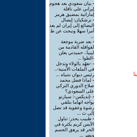
-
بيان سعودي بعد هجوم
إيراني على ناقلة
إماراتية بمضيق هرمز
-
بزشكيان: إيصال
البضائع إلى إيران لم يعد
أمرا سهلا ونبحث عن ط
...
-
بعد ضربة موجعة
لقوافله القادمة من
ليبيا.. حميدتي يعلن
-الطوا ...
-
-تعهّد بالولاء وتدخل
في الملفات الأمنية-..
ا
رئيس ديوان نتنياه ...
-
لماذا فضل محمد
صلاح الدوري التركي
على السعودي؟
-
-إنديكس-: سيارتو
يواجه اتهاما بتلقي
رشوة وعقوبة قد تصل
إلى ث ...
-
طبيب يحذر: تناول
الآيس كريم بكثرة في
الحر قد يرهق الجسم
ويضر ...