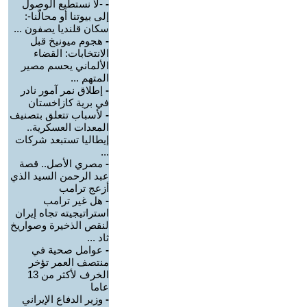
-
-لا نستطيع الوصول
إلى بيوتنا أو محالّنا-:
سكان قلنديا يصفون ...
-
هجوم ميونيخ قبل
الانتخابات: القضاء
الألماني يحسم مصير
المتهم ...
-
إطلاق نمر آمور نادر
في برية كازاخستان
-
لأسباب تتعلق بتصنيف
المعدات العسكرية..
إيطاليا تستبعد شركات
...
-
مصري الأصل.. قصة
عبد الرحمن السيد الذي
أزعج ترامب
-
هل غير ترامب
استراتيجيته تجاه إيران
لنقص الذخيرة وصواريخ
ثاد ...
-
عوامل صحية في
منتصف العمر تؤخر
الخرف لأكثر من 13
عاما
-
وزير الدفاع الإيراني