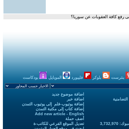
لى رفع كافة العقوبات عن سوريا؟
بنترست
بلوكر
فليبورد
الموبايل
بودكاست
اضافة موضوع جديد
التضامنية
اضافة خبر
إضافة يوتيوب-فلم إلى يوتيوب التمدن
إضافة كتاب إلى مكتبة التمدن
Add new article - English
أضف حملة
3,732,97
تعديل الموقع الفرعي للكاتب-ة
ابحث في موقع الحوار المتمدن