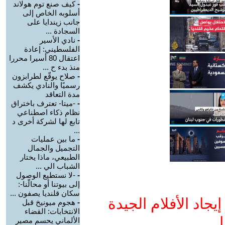
-
كيف صنع توم هولاند
أسلوبه الخاص إلى
جانب زيندايا على
السجادة ...
-
نادي الأسير
الفلسطيني: إعادة
اعتقال 80 أسيرا محررا
منذ بدء ح ...
-
صلاح يوقّع لطرابزون
رسميًا والنادي يكشف
مدة التعاقد
-
-ميتا- تعترف باختراق
نظام ذكاء اصطناعي
تابع لها لشركة أخرى د
...
-
ما بين عمليات
التجميل والجمال
الطبيعي، ماذا يختار
الشباب الي ...
-
-لا نستطيع الوصول
إلى بيوتنا أو محالّنا-:
سكان قلنديا يصفون ...
جاد الأفلام الجيدة
-
هجوم ميونيخ قبل
الانتخابات: القضاء
ا
الألماني يحسم مصير