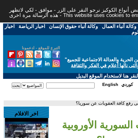
 أنواع الكوكيز نرجو النقر على الزر - موافق - لكي لاتظهر
This website uses cookies to ensure you ge
وكالة أنباء العمال
-
وكالة أنباء حقوق الإنسان
-
اخبار الرياضة
-
اخبار
لوم
التبرع للموقع - ادعمونا
حرية والعدالة الاجتماعية للجميع
"
تى نالها أعلام في الفكر والثقافة
قر هنا لاستخدام الموقع البديل
كوردي
English
لى رفع كافة العقوبات عن سوريا؟
اخر الافلام
السورية الأوروبية