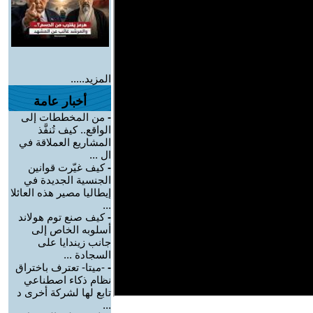
المزيد.....
أخبار عامة
-
من المخططات إلى
الواقع.. كيف تُنفَّذ
المشاريع العملاقة في
ال ...
-
كيف غيّرت قوانين
الجنسية الجديدة في
إيطاليا مصير هذه العائلا
...
-
كيف صنع توم هولاند
أسلوبه الخاص إلى
جانب زيندايا على
السجادة ...
-
-ميتا- تعترف باختراق
نظام ذكاء اصطناعي
تابع لها لشركة أخرى د
...