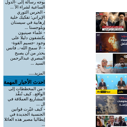
يوجه رسالة إلى -الدول
الساعية لشراء الأ ...
-
الحرس الثوري
الإيراني: تفكيك خلية
إرهابية في سيستان
وبلوجستا ...
-
علماء صينيون
يكتشفون دليلا على
وجود -جسيم القوة-
-
-لا سمح الله-.. فانس
يحذر من أن يصبح
المصري عبدالرحمن
السيد ...
المزيد.....
احدث الأخبار المهمة
-
من المخططات إلى
الواقع.. كيف تُنفَّذ
المشاريع العملاقة في
ال ...
-
كيف غيّرت قوانين
الجنسية الجديدة في
إيطاليا مصير هذه العائلا
...