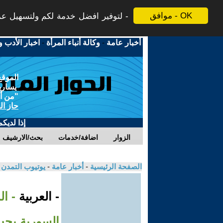
موافق - OK
لتوفير افضل خدمة لكم ولتسهيل عملي
أخبار عامة
-
وكالة أنباء المرأة
-
اخبار الأدب و
الموقع
يسارية
"من أج
حاز ال
إذا لديك
الزوار
اضافة/خدمات
بحث/الارشيف
الصفحة الرئيسية
-
أخبار عامة
-
يوتيوب التمدن
- العربية
- ا
السورية يجب