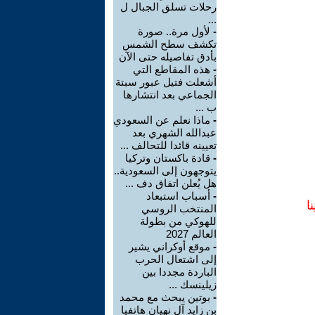
رحلات تسلق الجبال ل
...
-
لأول مرة.. صورة
تكشف سطح الشمس
بأدق تفاصيله حتى الآن
-
هذه المقاطع التي
أشعلت فتيل عبور سبتة
الجماعي بعد انتشارها
ب ...
-
ماذا نعلم عن السعودي
عبدالله الشهري بعد
تعيينه قائدا للتحالف ...
-
قادة باكستان وتركيا
يتوجهون إلى السعودية..
هل يُعلن اتفاق دف ...
-
أسباب استبعاد
ا
المنتخب الروسي
للهوكي من بطولة
العالم 2027
-
موقع أوكراني يشير
إلى اشتعال الحرب
الباردة مجددا بين
زيلينسك ...
-
بوتين يبحث مع محمد
بن زايد آل نهيان هاتفيا