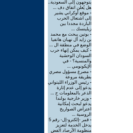
يتوجهون إلى السعودية..
هل يُعلن اتفاق دف ...
-
موقع أوكراني يشير
إلى اشتعال الحرب
الباردة مجددا بين
زيلينسك ...
-
بوتين يبحث مع محمد
بن زايد آل نهيان هاتفيا
الوضع في منطقة ال ...
-
كيف يمكن إنهاء حرب
السودان الوحشية
والمنسية؟ - في
الإيكونومي ...
-
مصرع مسؤول مصري
بطريقة مروعة
-
رئيس الوزراء الليتواني
يدعو إلى عدم إثارة
الذعر بالمعلومات ح ...
-
وزير خارجية بولندا
يدعو لبحث إمكانية
اعتراض الصواريخ
الروسية ...
-
قمر -إلكترو-إل- رقم 5
يدخل الخدمة لتعزيز
منظومة الأرصاد الفض