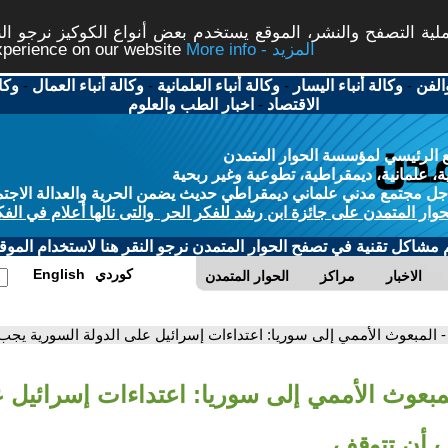
ة التصفح والنشر، الموقع يستخدم بعض أنواع الكوكيز نرجو النق
More info - المزيد
experience on our website
الفن
-
وكالة أنباء اليسار
-
وكالة أنباء العلمانية
-
وكالة أنباء العمال
-
وكا
الاقتصاد
-
اخبار الطب والعلوم
 الرئيسي لمؤسسة الحوار المتمدن
، علمانية، ديمقراطية، تطوعية وغير ربحية
ل مجتمع مدني علماني ديمقراطي حديث يضمن الحرية والعدالة الاجتم
حوار المتمدن على جائزة ابن رشد للفكر الحر والتى نالها أعلام في الفك
م مشاكل تقنية في تصفح الحوار المتمدن نرجو النقر هنا لاستخدام الموقع
كوردي
English
الاخبار
مراكز
الحوار المتمدن
- المبعوث الأممي إلى سوريا: اعتداءات إسرائيل على الدولة السورية يجب
لمبعوث الأممي إلى سوريا: اعتداءات إسرائيل ع
 أن تتوقف