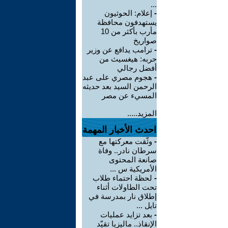
...
-
إعلام: الحوثيون
يستهدفون محافظة
مأرب بأكثر من 10
صواريخ
-
ترامب يدافع عن وزير
حربه: هيغسيث من
أفضل رجالي
-
هجوم مصري على عبد
الرحمن السيد بعد حديثه
المسيء عن مصر
المزيد.....
احدث الأخبار المهمة
-
وثّقت معركتها مع
سرطان نادر.. وفاة
صانعة المحتوى
الأمريكية س ...
-
لحظة احتماء طلاب
تحت الطاولات أثناء
إطلاق نار بمدرسة في
تايل ...
-
بعد تزايد عمليات
الإنقاذ.. ماليزيا تقيّد