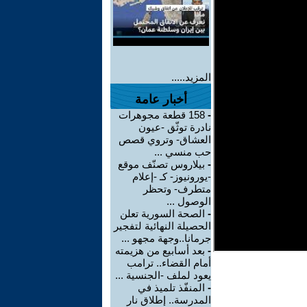
المزيد.....
أخبار عامة
-
158 قطعة مجوهرات
نادرة توثّق -عيون
العشاق- وتروي قصص
حب منسي ...
-
بيلاروس تصنّف موقع
-يورونيوز- كـ -إعلام
متطرف- وتحظر
الوصول ...
-
الصحة السورية تعلن
الحصيلة النهائية لتفجير
جرمانا..وجهة مجهو ...
-
بعد أسابيع من هزيمته
أمام القضاء.. ترامب
يعود لملف -الجنسية ...
-
المنفّذ تلميذ في
المدرسة.. إطلاق نار