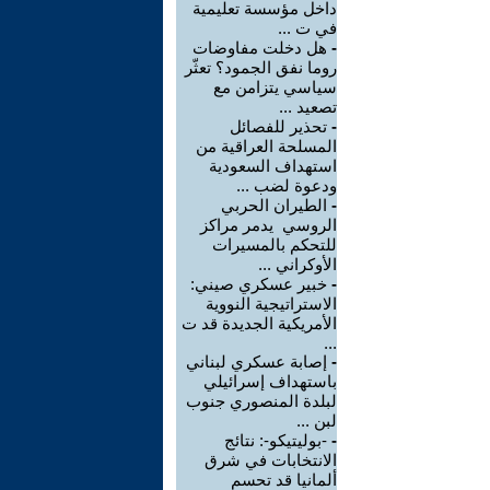
داخل مؤسسة تعليمية
في ت ...
-
هل دخلت مفاوضات
روما نفق الجمود؟ تعثّر
سياسي يتزامن مع
تصعيد ...
-
تحذير للفصائل
المسلحة العراقية من
استهداف السعودية
ودعوة لضب ...
-
الطيران الحربي
الروسي يدمر مراكز
للتحكم بالمسيرات
الأوكراني ...
-
خبير عسكري صيني:
الاستراتيجية النووية
الأمريكية الجديدة قد ت
...
-
إصابة عسكري لبناني
باستهداف إسرائيلي
لبلدة المنصوري جنوب
لبن ...
-
-بوليتيكو-: نتائج
الانتخابات في شرق
ألمانيا قد تحسم