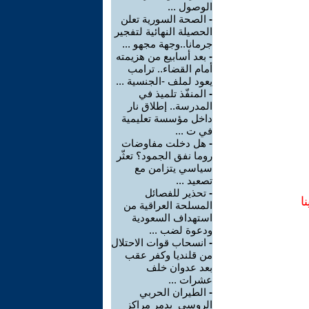
الوصول ...
-
الصحة السورية تعلن
الحصيلة النهائية لتفجير
جرمانا..وجهة مجهو ...
-
بعد أسابيع من هزيمته
أمام القضاء.. ترامب
يعود لملف -الجنسية ...
-
المنفّذ تلميذ في
المدرسة.. إطلاق نار
داخل مؤسسة تعليمية
في ت ...
-
هل دخلت مفاوضات
روما نفق الجمود؟ تعثّر
سياسي يتزامن مع
تصعيد ...
-
تحذير للفصائل
ا
المسلحة العراقية من
استهداف السعودية
ودعوة لضب ...
-
انسحاب قوات الاحتلال
من قلنديا وكفر عقب
بعد عدوان خلف
عشرات ...
-
الطيران الحربي
الروسي يدمر مراكز