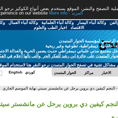
ة التصفح والنشر، الموقع يستخدم بعض أنواع الكوكيز نرجو النق
More info - المزيد
experience on our website
الفن
-
وكالة أنباء اليسار
-
وكالة أنباء العلمانية
-
وكالة أنباء العمال
-
وكا
الاقتصاد
-
اخبار الطب والعلوم
 الرئيسي لمؤسسة الحوار المتمدن
، علمانية، ديمقراطية، تطوعية وغير ربحية
ل مجتمع مدني علماني ديمقراطي حديث يضمن الحرية والعدالة الاجتم
حوار المتمدن على جائزة ابن رشد للفكر الحر والتى نالها أعلام في الفك
م مشاكل تقنية في تصفح الحوار المتمدن نرجو النقر هنا لاستخدام الموقع
كوردي
English
الاخبار
مراكز
الحوار المتمدن
- النجم كيفين دي بروين يرحل عن مانشستر سيتي نهاية الموسم الجاري
النجم كيفين دي بروين يرحل عن مانشستر سيتي
ري