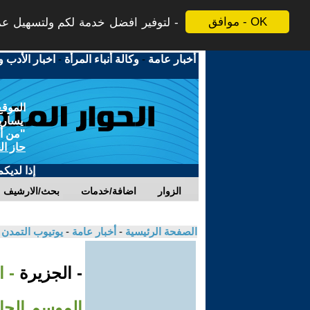
موافق - OK
لتوفير افضل خدمة لكم ولتسهيل عملي
أخبار عامة
-
وكالة أنباء المرأة
-
اخبار الأدب و
الموقع
يسارية
"من أج
حاز ال
إذا لديك
الزوار
اضافة/خدمات
بحث/الارشيف
الصفحة الرئيسية
-
أخبار عامة
-
يوتيوب التمدن
- الجزيرة
- 
الموسم الجا