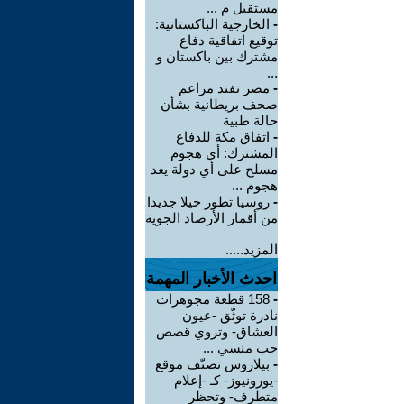
مستقبل م ...
-
الخارجية الباكستانية:
توقيع اتفاقية دفاع
مشترك بين باكستان و
...
-
مصر تفند مزاعم
صحف بريطانية بشأن
حالة طبية
-
‏اتفاق مكة للدفاع
المشترك: أي هجوم
مسلح على أي دولة يعد
هجوم ...
-
روسيا تطور جيلا جديدا
من أقمار الأرصاد الجوية
المزيد.....
احدث الأخبار المهمة
-
158 قطعة مجوهرات
نادرة توثّق -عيون
العشاق- وتروي قصص
حب منسي ...
-
بيلاروس تصنّف موقع
-يورونيوز- كـ -إعلام
متطرف- وتحظر