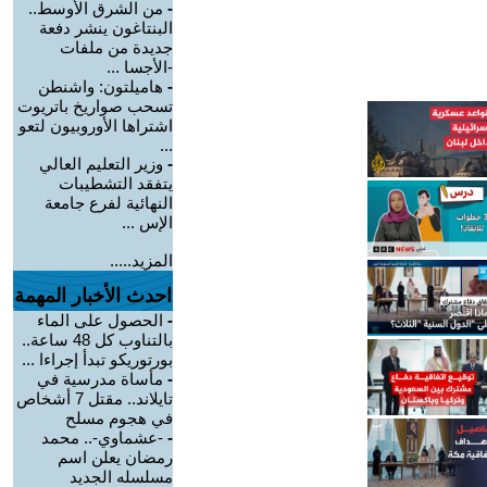
-
من الشرق الأوسط..
البنتاغون ينشر دفعة
جديدة من ملفات
-الأجسا ...
-
هاميلتون: واشنطن
تسحب صواريخ باتريوت
اشتراها الأوروبيون لتعو
...
-
وزير التعليم العالي
يتفقد التشطيبات
النهائية لفرع جامعة
الإس ...
المزيد.....
احدث الأخبار المهمة
-
الحصول على الماء
بالتناوب كل 48 ساعة..
بورتوريكو تبدأ إجراءا ...
-
مأساة مدرسية في
تايلاند.. مقتل 7 أشخاص
في هجوم مسلح
-
-عشماوي-.. محمد
رمضان يعلن اسم
مسلسله الجديد