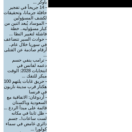
بأوكر ...
-
14 جريحاً في تفجير
حافلة جرمانا، وتحقيقات
لكشف المسؤولين
-
الموساد يُبعد اثنين من
كبار مسؤوليه.. خطة
فاشلة لتغيير النظا ...
-
حوادث السير تتضاعف
في سوريا خلال عام..
أرقام صادمة عن القتلى
...
-
ترامب ينفي حسم
دعمه لفانس في
انتخابات 2028: الوقت
مبكر للتفك ...
-
حريق غابات يلتهم 100
هكتار قرب مدينة ناربون
في فرنسا
-
أردوغان: الاتفاقية مع
السعودية وباكستان
قائمة على مبدأ الردع ...
-
ظل ثابتا في مكانه
لست ساعات!.. جسم
دائري غامض في سماء
كولورا ...