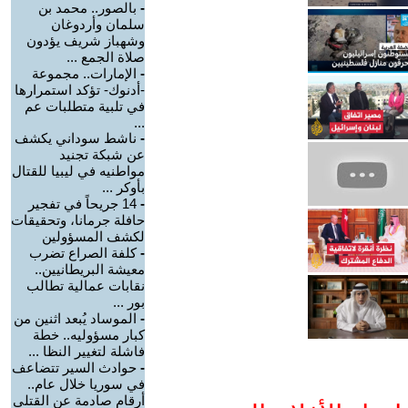
-
بالصور.. محمد بن
سلمان وأردوغان
وشهباز شريف يؤدون
صلاة الجمع ...
-
الإمارات.. مجموعة
-أدنوك- تؤكد استمرارها
في تلبية متطلبات عم
...
-
ناشط سوداني يكشف
عن شبكة تجنيد
مواطنيه في ليبيا للقتال
بأوكر ...
-
14 جريحاً في تفجير
حافلة جرمانا، وتحقيقات
لكشف المسؤولين
-
كلفة الصراع تضرب
معيشة البريطانيين..
نقابات عمالية تطالب
بور ...
-
الموساد يُبعد اثنين من
كبار مسؤوليه.. خطة
فاشلة لتغيير النظا ...
-
حوادث السير تتضاعف
في سوريا خلال عام..
أرقام صادمة عن القتلى