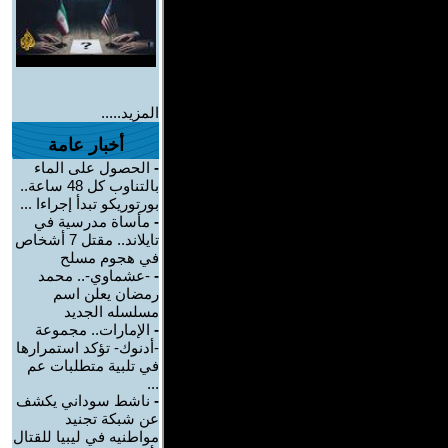
المزيد.....
أخبار عامة
-
الحصول على الماء
بالتناوب كل 48 ساعة..
بورتوريكو تبدأ إجراءا ...
-
مأساة مدرسية في
تايلاند.. مقتل 7 أشخاص
في هجوم مسلح
-
-عشماوي-.. محمد
رمضان يعلن اسم
مسلسله الجديد
-
الإمارات.. مجموعة
-أدنوك- تؤكد استمرارها
في تلبية متطلبات عم
...
-
ناشط سوداني يكشف
عن شبكة تجنيد
مواطنيه في ليبيا للقتال