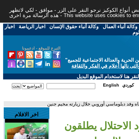
 أنواع الكوكيز نرجو النقر على الزر - موافق - لكي لاتظهر
This website uses cookies to ensure you ge
وكالة أنباء العمال
-
وكالة أنباء حقوق الإنسان
-
اخبار الرياضة
-
اخبار
لوم
التبرع للموقع - ادعمونا
حرية والعدالة الاجتماعية للجميع
"
تى نالها أعلام في الفكر والثقافة
قر هنا لاستخدام الموقع البديل
كوردي
English
جاه وفد دبلوماسي أوروبي خلال زيارته مخيم جنين
اخر الافلام
 الاحتلال يطلقون