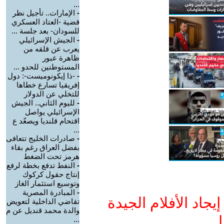
...
-
الإمارات.. تأجيل نظر
قضية -العتاد العسكري
للسودان- بعد جلسة ...
-
الجيش الإسرائيلي
يعرب عن قلقه من
ظاهرة عبور
المستوطنين للحدو ...
-
-ذا إيكونوميست-: دول
إفريقيا تسارع خطاها
للتخلي عن الدولار
-
لليوم الثاني.. الجيش
الإسرائيلي يواصل
اقتحام قلنديا ويصعّد ع
...
-
صادرات الخليج تتعافى
بفضل العراق رغم بقاء
هرمز تحت الضغط
-
النفط تدفع بخطة لرفع
إنتاج حقول كركوك
وتوسيع استثمار الغاز
-
المبادرة المصرية
جاد الأفلام الجيدة
تقاضي الداخلية لتعويض
والدة محمد قنديل عن م
ا
...