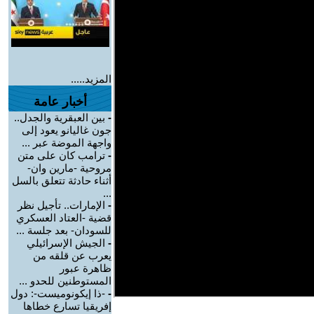
المزيد.....
أخبار عامة
-
بين العبقرية والجدل..
جون غاليانو يعود إلى
واجهة الموضة عبر ...
-
ترامب كان على متن
مروحية -مارين وان-
أثناء حادثة تتعلق بالسل
...
-
الإمارات.. تأجيل نظر
قضية -العتاد العسكري
للسودان- بعد جلسة ...
-
الجيش الإسرائيلي
يعرب عن قلقه من
ظاهرة عبور
المستوطنين للحدو ...
-
-ذا إيكونوميست-: دول
إفريقيا تسارع خطاها