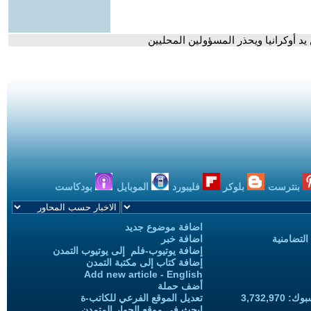
يد أوكرانيا ويحذر المسؤولين المحليين
بنترست
بلوكر
فليبورد
الموبايل
بودكاست
اضافة موضوع جديد
التضامنية
اضافة خبر
إضافة يوتيوب-فلم إلى يوتيوب التمدن
إضافة كتاب إلى مكتبة التمدن
Add new article - English
أضف حملة
3,732,97
تعديل الموقع الفرعي للكاتب-ة
ابحث في موقع الحوار المتمدن