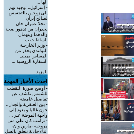
الها ...
-
إسرائيل.. توجيه تهم
إلى زوجين بالتجسس
لصالح إيران
-
نجلا عمران خان
يحذران من تدهور صحة
والدهما ويتهمان
السلطات ب ...
-
وزير الخارجية
البولندي يحذر من
المساس بمبنى
السفارة الروسية ...
المزيد.....
احدث الأخبار المهمة
-
أوضح صورة التقطت
للشمس تكشف عن
تفاصيل غامضة
-
بين العبقرية والجدل..
جون غاليانو يعود إلى
واجهة الموضة عبر ...
-
ترامب كان على متن
مروحية -مارين وان-
أثناء حادثة تتعلق بالسل