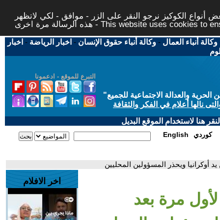
 أنواع الكوكيز نرجو النقر على الزر - موافق - لكي لاتظهر
This website uses cookies to ensure you ge
وكالة أنباء العمال
-
وكالة أنباء حقوق الإنسان
-
اخبار الرياضة
-
اخبار
لوم
التبرع للموقع - ادعمونا
حرية والعدالة الاجتماعية للجميع
"
تى نالها أعلام في الفكر والثقافة
قر هنا لاستخدام الموقع البديل
كوردي
English
يد أوكرانيا ويحذر المسؤولين المحليين
اخر الافلام
لأول مرة بعد