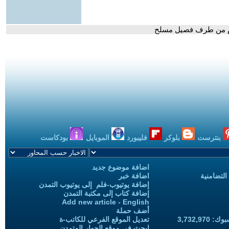
وم من طرف فصيل مسلح
بنترست
بلوكر
فليبورد
الموبايل
بودكاست
اضافة موضوع جديد
التضامنية
اضافة خبر
إضافة يوتيوب-فلم إلى يوتيوب التمدن
إضافة كتاب إلى مكتبة التمدن
Add new article - English
أضف حملة
3,732,97
تعديل الموقع الفرعي للكاتب-ة
ابحث في موقع الحوار المتمدن