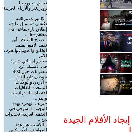
تخفي.. جورجينا
رودريغيز والأزياء الجريئة
...
-
كاميرات مراقبة
تكشف تفاصيل حادثة
إطلاق نار جماعي في
مطعم -In ...
-
صباح السبت.. أين
تقف الأمور بملف
الخليج والحوثي والحرب
الأمر ...
-
خبير إسباني شارك
في الكشف عن
معلومات حول 400
موظف تابع للنات ...
-
الأردن والولايات
المتحدة: اتفاقيات
اقتصادية استراتيجية،
وجنو ...
-
نزيف الهجرة يهدد
الوجود المسيحي في
الضفة الغربية: تحذيرات
جاد الأفلام الجيدة
من ...
-
الكشف عن عدد
ا
المواطنين الأمريكيين