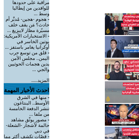
مراقبة على حدودها
للوافدين من إيطاليا
وسط ...
-
هجوم -هجين- مُدبَّر أم
حادث؟ مَن يقف خلف
مسيّرة مطار لايبزيغ ...
-
الاستخبارات الأمريكية:
بوتين الخاسر في
أوكرانيا يغامر باستفز ...
-
قلق من توسع حرب
اليمن.. مجلس الأمن
يدين هجمات الحوثيين
والجي ...
المزيد.....
احدث الأخبار المهمة
-
منها في الشرق
الأوسط.. البنتاغون
تنشر الدفعة الخامسة
من ملفا ...
-
مصور يوثّق مشاهد
حالمة لأشجار -الشعلة-
في دبي
-
قصّات تكشف أكثر مما