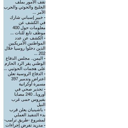
تقف الأمور بملف
الخليج والحوثي والحرب
الأمر ...
-
خبير إسباني شارك
في الكشف عن
معلومات حول 400
موظف تابع للنات ...
-
الكشف عن عدد
المواطنين الأمريكيين
الذين دخلوا روسيا خلال
202 ...
-
اليمن.. مجلس الدفاع
الوطني يقر الرد الحازم
على هجمات الحوثيي ...
-
الدفاع الروسية تعلن
اعتراض وتدمير 397
مسيرة أوكرانية
-
تحذير صحي في
أوروبا.. 240 مصابا
بفيروس حمى غرب
النيل
-
باشينيان يعلن قرب
بدء التنفيذ العملي
لمشروع -طريق ترامب-
-
مدريد تفرض إجراءات