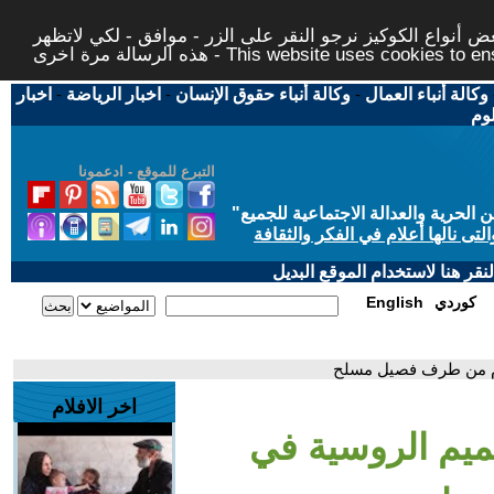
 أنواع الكوكيز نرجو النقر على الزر - موافق - لكي لاتظهر
This website uses cookies to ensure you ge
وكالة أنباء العمال
-
وكالة أنباء حقوق الإنسان
-
اخبار الرياضة
-
اخبار
لوم
التبرع للموقع - ادعمونا
حرية والعدالة الاجتماعية للجميع
"
تى نالها أعلام في الفكر والثقافة
قر هنا لاستخدام الموقع البديل
كوردي
English
وم من طرف فصيل مسلح
اخر الافلام
ميم الروسية في