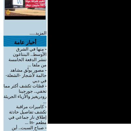
المزيد.....
أخبار عامة
-
منها في الشرق
الأوسط.. البنتاغون
تنشر الدفعة الخامسة
من ملفا ...
-
مصور يوثّق مشاهد
حالمة لأشجار -الشعلة-
في دبي
-
قصّات تكشف أكثر مما
تخفي.. جورجينا
رودريغيز والأزياء الجريئة
...
-
كاميرات مراقبة
تكشف تفاصيل حادثة
إطلاق نار جماعي في
مطعم -In ...
-
صباح السبت.. أين