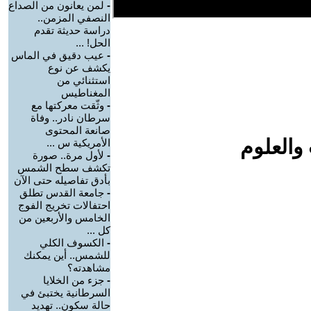
-
لمن يعانون من الصداع
النصفي المزمن..
دراسة حديثة تقدم
الحل! ...
-
عيب دقيق في الماس
يكشف عن نوع
استثنائي من
المغناطيس
-
وثّقت معركتها مع
سرطان نادر.. وفاة
صانعة المحتوى
والعلوم
الأمريكية س ...
-
لأول مرة.. صورة
تكشف سطح الشمس
بأدق تفاصيله حتى الآن
-
جامعة القدس تطلق
احتفالات تخريج الفوج
الخامس والأربعين من
كل ...
-
الكسوف الكلي
للشمس.. أين يمكنك
مشاهدته؟
-
جزء من الخلايا
السرطانية يختبئ في
حالة سكون.. تهديد