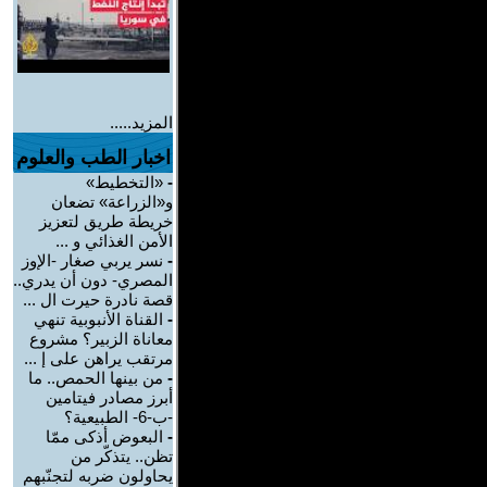
المزيد.....
اخبار الطب والعلوم
-
«التخطيط»
و«الزراعة» تضعان
خريطة طريق لتعزيز
الأمن الغذائي و ...
-
نسر يربي صغار -الإوز
المصري- دون أن يدري..
قصة نادرة حيرت ال ...
-
القناة الأنبوبية تنهي
معاناة الزبير؟ مشروع
مرتقب يراهن على إ ...
-
من بينها الحمص.. ما
أبرز مصادر فيتامين
-ب-6- الطبيعية؟
-
البعوض أذكى ممّا
تظن.. يتذكّر من
يحاولون ضربه لتجنّبهم