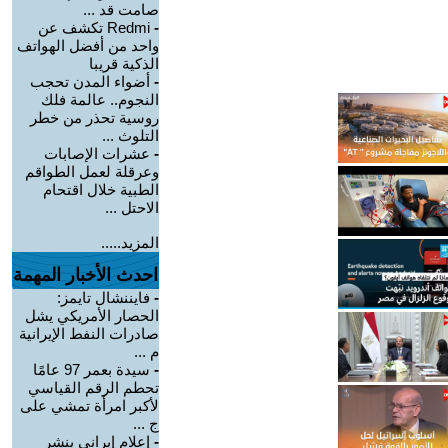
صامت قد ...
-
Redmi تكشف عن
واحد من أفضل الهواتف
الذكية قريبا
-
أضواء المدن تحجب
النجوم.. عالمة فلك
روسية تحذر من خطر
التلوث ...
-
عشرات الإصابات
وعرقلة لعمل الطواقم
الطبية خلال اقتحام
الاحتل ...
المزيد.....
احدث الأخبار المهمة
-
فايننشال تايمز:
الحصار الأمريكي يشل
صادرات النفط الإيرانية
م ...
-
سيدة بعمر 97 عامًا
تحطم الرقم القياسي
لأكبر امرأة تمشي على
ج ...
-
إعلام إيراني ينشر