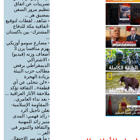
تسريبات عن اتفاق
تنظيم مرور السفن
بمضيق هر ...
-
شاهد.. لقطات لتوقيع
-اتفاقية مكة للدفاع
المشترك- بين باكستان
...
-
مصارع سومو أوزبكي
يهزم منافسا يزن 3
أضعاف وزنه (فيديو)
-
الاشتراكي
الديمقراطي يرفض
مطالب حزب البيئة
بزيادة الهجرة
-
«لن نتخلى عن أي
قطعة».. الثقافة تؤكد
ملاحقة الآثار العراقية ...
-
بعد نداء العامري..
-المقاومة الإسلامية-
تعلن تأجيل الرد
-
رائد فهمي: المدى
منبر رائد للمهنية
والثقافة والتنوير في
العر ...
-
ما هو سر الاحتفال