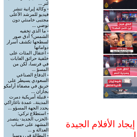
لتر ...
-
وكالة إيرانية تنشر
فيديو للمرشد الأعلى
مجتبى خامنئي دون
توضي ...
-
ما الذي تخفيه
الشمس؟ أدق صور
لسطحها تكشف أسرار
دواماتها
-
اعتقال المئات على
خلفية حرائق الغابات
في فرنسا، لكن من
المسؤ ...
-
الدفاع الصناعي
السعودي يسيطر على
حريق في مصفاة أرامكو
بجازان ...
-
قنبلة أمريكية دمرت
المدينة.. عمدة ناغازاكي
يحدد الجهة المسؤو ...
-
استطلاع تركي:
-الحزب الجديد- يتصدر
جاد الأفلام الجيدة
المشهد على حساب
العدالة و ...
ا
-
البطالة في روسيا