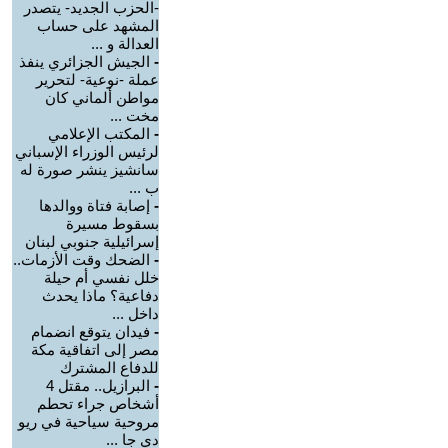
-الحزب الجديد- يتصدر
المشهد على حساب
العدالة و ...
-
الجيش الجزائري ينفذ
عملة -نوعية- لتحرير
مواطن ألماني كان
مخت ...
-
المكتب الإعلامي
لرئيس الوزراء الإسباني
سانشيز ينشر صورة له
ب ...
-
إصابة فتاة ووالدها
بسقوط مسيرة
إسرائيلية جنوبي لبنان
-
الضحك وقت الأزمات..
خلل نفسي أم حيلة
دفاعية؟ ماذا يحدث
داخل ...
-
فيدان يتوقع انضمام
مصر إلى اتفاقية مكة
للدفاع المشترك
-
البرازيل.. مقتل 4
أشخاص جراء تحطم
مروحية سياحية في ريو
دي جا ...