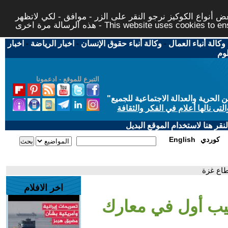
 أنواع الكوكيز نرجو النقر على الزر - موافق - لكي لاتظهر
This website uses cookies to ensure you ge
وكالة أنباء العمال
-
وكالة أنباء حقوق الإنسان
-
اخبار الرياضة
-
اخبار
لوم
التبرع للموقع - ادعمونا
حرية والعدالة الاجتماعية للجميع
"
تى نالها أعلام في الفكر والثقافة
قر هنا لاستخدام الموقع البديل
كوردي
English
طاع غزة
اخر الافلام
قيب أول في معارك