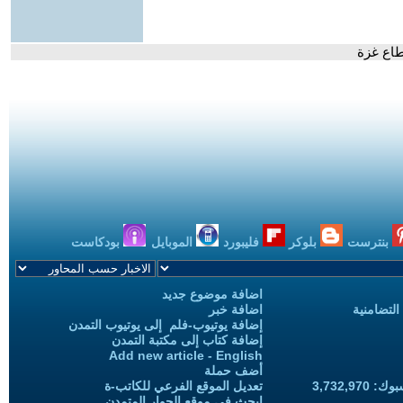
طاع غزة
بنترست
بلوكر
فليبورد
الموبايل
بودكاست
اضافة موضوع جديد
التضامنية
اضافة خبر
إضافة يوتيوب-فلم إلى يوتيوب التمدن
إضافة كتاب إلى مكتبة التمدن
Add new article - English
أضف حملة
3,732,97
تعديل الموقع الفرعي للكاتب-ة
ابحث في موقع الحوار المتمدن