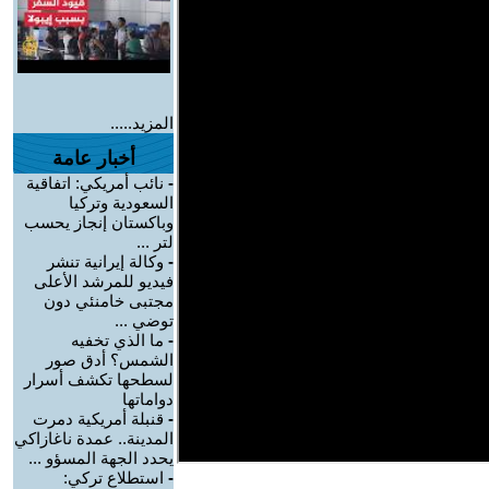
المزيد.....
أخبار عامة
-
نائب أمريكي: اتفاقية
السعودية وتركيا
وباكستان إنجاز يحسب
لتر ...
-
وكالة إيرانية تنشر
فيديو للمرشد الأعلى
مجتبى خامنئي دون
توضي ...
-
ما الذي تخفيه
الشمس؟ أدق صور
لسطحها تكشف أسرار
دواماتها
-
قنبلة أمريكية دمرت
المدينة.. عمدة ناغازاكي
يحدد الجهة المسؤو ...
-
استطلاع تركي: