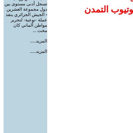
تسجل أدنى مستوى بين
وتيوب التمدن
دول مجموعة العشرين
-
الجيش الجزائري ينفذ
عملة -نوعية- لتحرير
مواطن ألماني كان
مخت ...
المزيد.....
المزيد.....