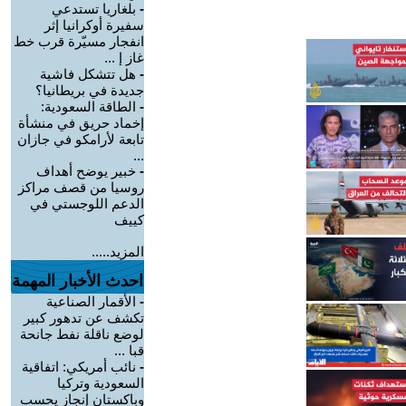
-
بلغاريا تستدعي
سفيرة أوكرانيا إثر
انفجار مسيّرة قرب خط
غاز إ ...
-
هل تتشكل فاشية
جديدة في بريطانيا؟
-
الطاقة السعودية:
إخماد حريق في منشأة
تابعة لأرامكو في جازان
...
-
خبير يوضح أهداف
روسيا من قصف مراكز
الدعم اللوجستي في
كييف
المزيد.....
احدث الأخبار المهمة
-
الأقمار الصناعية
تكشف عن تدهور كبير
لوضع ناقلة نفط جانحة
قبا ...
-
نائب أمريكي: اتفاقية
السعودية وتركيا
وباكستان إنجاز يحسب