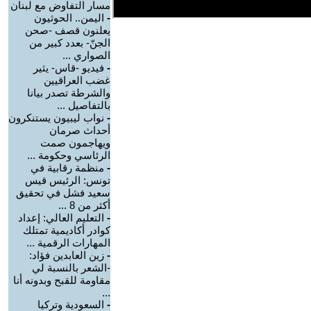
مسار التفاوض مع لبنان
-
اليمن.. الحوثيون
يعلنون قصف -صحن
الجنّ- بعدد كبير من
الصواري ...
-
فيديو -قاس- يثير
غضب العراقيين
والشرطة تصدر بيانا
بالتفاصيل ...
-
نواب ليبيون يستنكرون
أحداث صرمان
ويهاجمون صمت
الرئاسي وحكومة ...
-
منظمة رقابية في
تونس: الرئيس قيس
سعيد فشل في تحقيق
أكثر من 8 ...
-
التعليم العالي: إعداد
كوادر أكاديمية تمتلك
المهارات الرقمية ...
-
زين العابدين فؤاد:
-الشعر بالنسبة لي
مقاومة للقبح وبدونه أنا
...
-
السعودية وتركيا