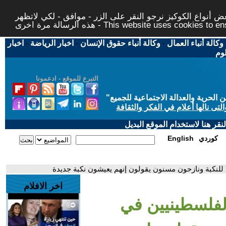
 أنواع الكوكيز نرجو النقر على الزر - موافق - لكي لاتظهر
This website uses cookies to ensure you ge
وكالة أنباء العمال
-
وكالة أنباء حقوق الإنسان
-
اخبار الرياضة
-
اخبار
لوم
التبرع للموقع - ادعمونا
حرية والعدالة الاجتماعية للجميع
"
تى نالها أعلام في الفكر والثقافة
قر هنا لاستخدام الموقع البديل
كوردي
English
اخر الافلام
الفلسطينيين في