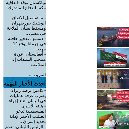
وباكستان توقع -اتفاقية
مكة- للدفاع المشترك..
...
-
ما تفاصيل الاتفاق
الوشيك بين طهران
ومسقط بشأن الملاحة
في مضي ...
-
دمشق: تفجير حافلة
في جرمانا يوقع 14
جريحا
-
أفغانستان: عودة
منتخب السيدات إلى
الملاعب
المزيد.....
احدث الأخبار المهمة
-
كاميرا ترصد زلزالًا
يضرب غرفة عمليات
في اليابان أثناء إجراء ...
-
هيئة الأسرى
الفلسطينية تدعو
الصليب الأحمر لإدانة
تجديد إسرائ ...
-
الرئيس اللبناني: تقدم