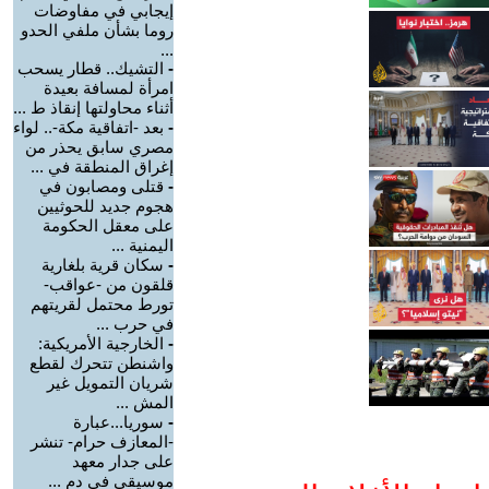
إيجابي في مفاوضات
روما بشأن ملفي الحدو
...
-
التشيك.. قطار يسحب
امرأة لمسافة بعيدة
أثناء محاولتها إنقاذ ط ...
-
بعد -اتفاقية مكة-.. لواء
مصري سابق يحذر من
إغراق المنطقة في ...
-
قتلى ومصابون في
هجوم جديد للحوثيين
على معقل الحكومة
اليمنية ...
-
سكان قرية بلغارية
قلقون من -عواقب-
تورط محتمل لقريتهم
في حرب ...
-
الخارجية الأمريكية:
واشنطن تتحرك لقطع
شريان التمويل غير
المش ...
-
سوريا...عبارة
-المعازف حرام- تنشر
على جدار معهد
موسيقي في دم ...