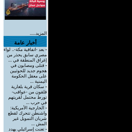
المزيد.....
أخبار عامة
-
بعد -اتفاقية مكة-.. لواء
مصري سابق يحذر من
إغراق المنطقة في ...
-
قتلى ومصابون في
هجوم جديد للحوثيين
على معقل الحكومة
اليمنية ...
-
سكان قرية بلغارية
قلقون من -عواقب-
تورط محتمل لقريتهم
في حرب ...
-
الخارجية الأمريكية:
واشنطن تتحرك لقطع
شريان التمويل غير
المش ...
-
تعنت إسرائيلي يهدد