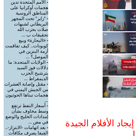
-
الأمم المتحدة تدين
هجمات أوكرانيا على
المناطق الروسية
-
“زاير” تحت المجهر
البريطاني لشبهات
صلات بحزب الله
تحقيقات ب ...
-
«البحارة» وبيع
كوبونات.. كيف تفاقمت
أزمة البنزين في
الموصل؟ ...
-
الولايات المتحدة: ما
دلالات فوز السيد
بترشيح الحزب
الديمقراط ...
-
مقتل وإصابة العشرات
من الجيش اليمني في
هجمات تبناها الحوثيون
...
-
أسعار النفط ترتفع
وسط مخاوف بشأن
إمدادات الخليج والوضع
جاد الأفلام الجيدة
في مض ...
-
بعد اتهامات -الابتزاز-..
ا
الفيفا يصرف مكافآت