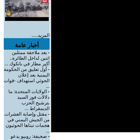
المزيد.....
أخبار عامة
-
بعد ملاحقة ممثلين
اثنين لداخل الطائرة..
أكبر مطار في بانكوك ...
-
أول تعليق من الحكومة
اليمنية بعد إعلان
الحوثي استهداف -قوات
...
-
الولايات المتحدة: ما
دلالات فوز السيد
بترشيح الحزب
الديمقراط ...
-
مقتل وإصابة العشرات
من الجيش اليمني في
هجمات تبناها الحوثيون
...
-
صحيفة: روبيو يدعو