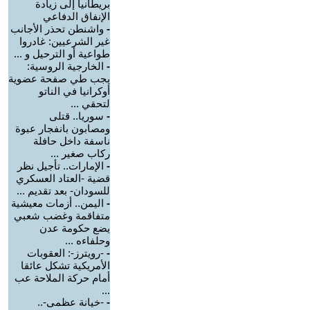
بريطانيا إلى زيادة
الإنفاق الدفاعي
-
واشنطن تحذر الأجانب
غير الشرعيين: غادروا
طواعية أو الترحيل و ...
-
الخارجية الروسية:
يجب طي صفحة عضوية
أوكرانيا في الناتو
لتحقي ...
-
سوريا.. قتلى
ومصابون بانفجار عبوة
ناسفة داخل حافلة
ركاب صغير ...
-
الإمارات.. تأجيل نظر
قضية -العتاد العسكري
للسودان- بعد تقديم ...
-
اليمن.. أزمات معيشية
متفاقمة وغضب شعبي
يضع حكومة عدن
وحلفاءه ...
-
-رويترز-: العقوبات
الأمريكية تشكل عائقا
أمام حركة الملاحة عب
...
-
-خيانة عظمى-..