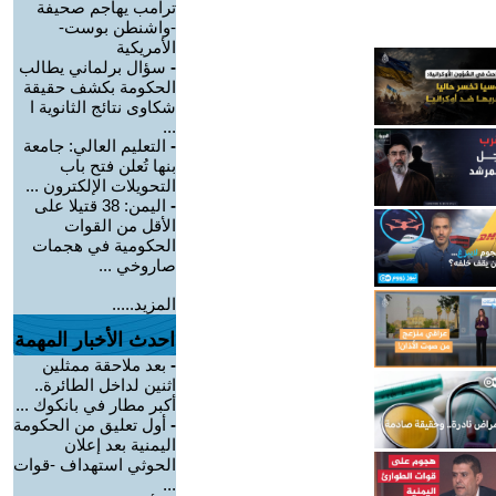
ترامب يهاجم صحيفة
-واشنطن بوست-
الأمريكية
-
سؤال برلماني يطالب
الحكومة بكشف حقيقة
شكاوى نتائج الثانوية ا
...
-
التعليم العالي: جامعة
بنها تُعلن فتح باب
التحويلات الإلكترون ...
-
اليمن: 38 قتيلا على
الأقل من القوات
الحكومية في هجمات
صاروخي ...
المزيد.....
احدث الأخبار المهمة
-
بعد ملاحقة ممثلين
اثنين لداخل الطائرة..
أكبر مطار في بانكوك ...
-
أول تعليق من الحكومة
اليمنية بعد إعلان
الحوثي استهداف -قوات
...