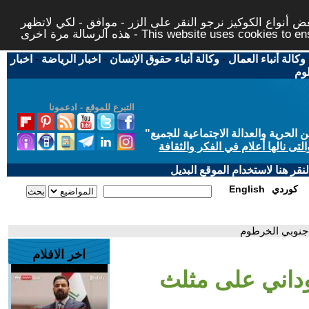
 أنواع الكوكيز نرجو النقر على الزر - موافق - لكي لاتظهر
This website uses cookies to ensure you ge
وكالة أنباء العمال
-
وكالة أنباء حقوق الإنسان
-
اخبار الرياضة
-
اخبار
لوم
التبرع للموقع - ادعمونا
حرية والعدالة الاجتماعية للجميع
"
تى نالها أعلام في الفكر والثقافة
قر هنا لاستخدام الموقع البديل
كوردي
English
جنوبي الخرطوم
اخر الافلام
داني على مثلث