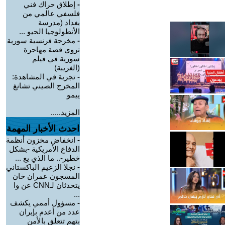
-
إطلاق حراك فني
فلسفي عالمي من
بغداد (مدرسة
الأنطولوجيا الحيو ...
-
مخرجة فرنسية سورية
تروي قصة مهاجرة
سورية في فيلم
(الغريبة)
-
تجربة في المشاهدة:
المخرج الصيني تشانغ
ييمو
المزيد.....
احدث الأخبار المهمة
-
انخفاض مخزون أنظمة
الدفاع الأمريكية -بشكل
خطير-.. ما الذي يع ...
-
نجلا الزعيم الباكستاني
المسجون عمران خان
يتحدثان لـCNN عن وا
...
-
مسؤول أممي يكشف
عدد من أعدم بإيران
بتهم تتعلق بالأمن