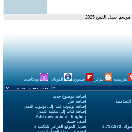
سم حصاد القمح 2025
بنترست
بلوكر
فليبورد
الموبايل
بودكاست
اضافة موضوع جديد
التضامنية
اضافة خبر
إضافة يوتيوب-فلم إلى يوتيوب التمدن
إضافة كتاب إلى مكتبة التمدن
Add new article - English
أضف حملة
3,732,97
تعديل الموقع الفرعي للكاتب-ة
ابحث في موقع الحوار المتمدن