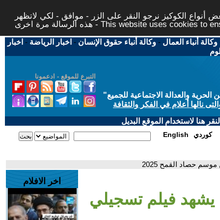
 أنواع الكوكيز نرجو النقر على الزر - موافق - لكي لاتظهر
This website uses cookies to ensure you ge
وكالة أنباء العمال
-
وكالة أنباء حقوق الإنسان
-
اخبار الرياضة
-
اخبار
لوم
التبرع للموقع - ادعمونا
حرية والعدالة الاجتماعية للجميع
"
تى نالها أعلام في الفكر والثقافة
قر هنا لاستخدام الموقع البديل
كوردي
English
سم حصاد القمح 2025
اخر الافلام
يشهد فيلم تسجيلي