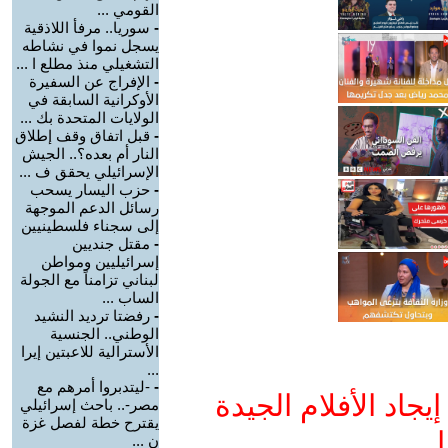
القومي ...
-
سوريا.. مرفأ اللاذقية
يسجل نموا في نشاطه
التشغيلي منذ مطلع ا ...
-
الإفراج عن السفيرة
الأوكرانية السابقة في
الولايات المتحدة بك ...
-
قبل اتفاق وقف إطلاق
النار أم بعده؟.. الجيش
الإسرائيلي يحقق ف ...
-
حزب اليسار يسحب
رسائل الدعم الموجهة
إلى سجناء فلسطينيين
-
مقتل جنديين
إسرائيليين ومواطن
لبناني تزامناً مع الجولة
الساب ...
-
رفضتا ترديد النشيد
الوطني.. الجنسية
الأسترالية للاعبتين إيرا
...
-
-ليتدبروا أمرهم مع
جاد الأفلام الجيدة
مصر-.. باحث إسرائيلي
يقترح خطة لفصل غزة
ا
ن ...