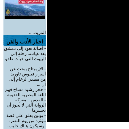
المزيد.....
اخبار الأدب والفن
-
أصالة تعود إلى دمشق
بعد غياب.. رحلة إلى
البيوت التي خبأت طفو
...
-
الإرميتاج يبحث عن
أسرار فينوس تاوريد..
من مصدر الرخام إلى
أل ...
-
حجر رشيد مفتاح فهم
اللغة المصرية القديمة
-
القدس... معركة
الرواية التي لا يجوز أن
نخسرها
-
بوتين يعلق على قصة
مؤثرة من يوم النصر:
-وسيكون هناك حليب-