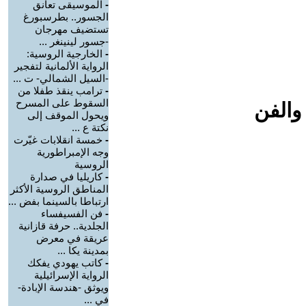
-
الموسيقى تعانق
الجسور.. بطرسبورغ
تستضيف مهرجان
-جسور لينينغر ...
-
الخارجية الروسية:
الرواية الألمانية لتفجير
-السيل الشمالي- ت ...
-
ترامب ينقذ طفلا من
السقوط على المسرح
والفن
ويحول الموقف إلى
نكتة ع ...
-
خمسة انقلابات غيّرت
وجه الإمبراطورية
الروسية
-
كاريليا في صدارة
المناطق الروسية الأكثر
ارتباطا بالسينما بفض ...
-
فن الفسيفساء
الجلدية.. حرفة قازانية
عريقة في معرض
بمدينة يكا ...
-
كاتب يهودي يفكك
الرواية الإسرائيلية
ويوثق -هندسة الإبادة-
في ...