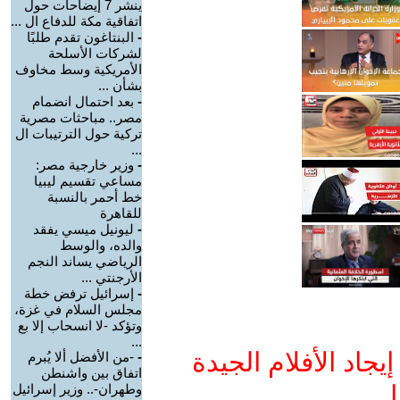
ينشر 7 إيضاحات حول
اتفاقية مكة للدفاع ال ...
-
البنتاغون تقدم طلبًا
لشركات الأسلحة
الأمريكية وسط مخاوف
بشأن ...
-
بعد احتمال انضمام
مصر.. مباحثات مصرية
تركية حول الترتيبات ال
...
-
وزير خارجية مصر:
مساعي تقسيم ليبيا
خط أحمر بالنسبة
للقاهرة
-
ليونيل ميسي يفقد
والده، والوسط
الرياضي يساند النجم
الأرجنتي ...
-
إسرائيل ترفض خطة
مجلس السلام في غزة،
وتؤكد -لا انسحاب إلا بع
...
جاد الأفلام الجيدة
-
-من الأفضل ألا يُبرم
اتفاق بين واشنطن
ا
وطهران-.. وزير إسرائيل