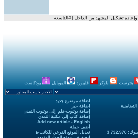
 وإعادة تشكيل المشهد من الداخل | #التاسعة
بنترست
بلوكر
فليبورد
الموبايل
بودكاست
اضافة موضوع جديد
التضامنية
اضافة خبر
إضافة يوتيوب-فلم إلى يوتيوب التمدن
إضافة كتاب إلى مكتبة التمدن
Add new article - English
أضف حملة
3,732,97
تعديل الموقع الفرعي للكاتب-ة
ابحث في موقع الحوار المتمدن