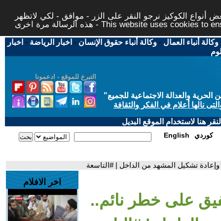
 أنواع الكوكيز نرجو النقر على الزر - موافق - لكي لاتظهر
This website uses cookies to ensure you ge
وكالة أنباء العمال
-
وكالة أنباء حقوق الإنسان
-
اخبار الرياضة
-
اخبار
لوم
التبرع للموقع - ادعمونا
حرية والعدالة الاجتماعية للجميع
"
تى نالها أعلام في الفكر والثقافة
قر هنا لاستخدام الموقع البديل
كوردي
English
 وإعادة تشكيل المشهد من الداخل | #التاسعة
اخر الافلام
فيق على خطر نائم..