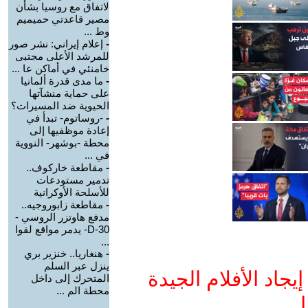
لاتفاق مع روسيا بشأن
مصير قاعدتي حميميم
وط ...
-
إعلام إيراني: نشر صور
للمرشد الأعلى مجتبى
خامنئي في أماكن عا ...
-
ما مدى قدرة ألمانيا
على حماية منشآتها
الحيوية ضد المسيرات؟
-
-روساتوم- تبدأ في
إعادة موظفيها إلى
محطة -بوشهر- النووية
في ...
-
مقاطعة خاركوف..
تدمير مستودعات
للأسلحة الأوكرانية
-
مقاطعة زابوروجيه..
مدفع هاوتزر الروسي -
D-30- يدمر مواقع لقوا
...
-
هنغاريا.. خنزير بري
ينزل عبر السلم
جاد الأفلام الجيدة
المتحرك إلى داخل
محطة الم ...
ا