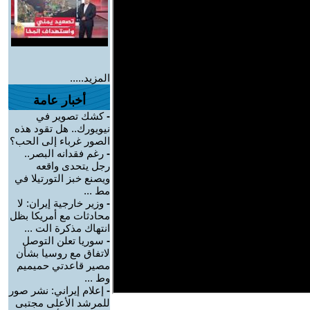
المزيد.....
أخبار عامة
-
كشك تصوير في
نيويورك.. هل تقود هذه
الصور غرباء إلى الحب؟
-
رغم فقدانه البصر..
رجل يتحدى واقعه
ويصنع خبز التورتيلا في
مط ...
-
وزير خارجية إيران: لا
محادثات مع أمريكا بظل
انتهاك مذكرة الت ...
-
سوريا تعلن التوصل
لاتفاق مع روسيا بشأن
مصير قاعدتي حميميم
وط ...
-
إعلام إيراني: نشر صور
للمرشد الأعلى مجتبى