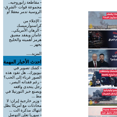
-
مقاطعة زابوروجيه..
مجموعة قوات -الشرق-
الروسية تدمر معقلا أو
...
-
الإجلاء من
كراسنوأرميسك
-
الرهان الأمريكي..
عامان ويفقد مضيق
هرمز أهميته والخليج
يجهز ...
المزيد.....
احدث الأخبار المهمة
-
كشك تصوير في
نيويورك.. هل تقود هذه
الصور غرباء إلى الحب؟
-
رغم فقدانه البصر..
رجل يتحدى واقعه
ويصنع خبز التورتيلا في
مط ...
-
وزير خارجية إيران: لا
محادثات مع أمريكا بظل
انتهاك مذكرة الت ...
-
سوريا تعلن التوصل