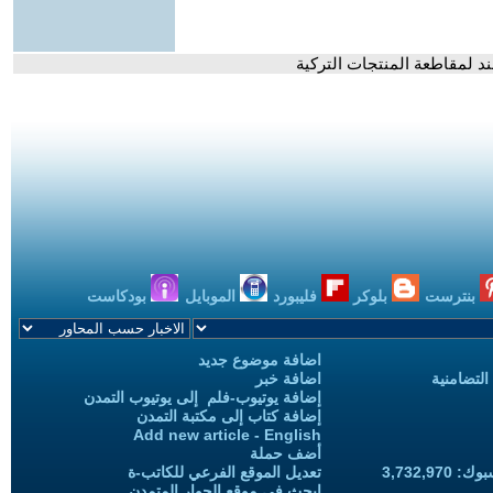
ند لمقاطعة المنتجات التركية
بنترست
بلوكر
فليبورد
الموبايل
بودكاست
اضافة موضوع جديد
التضامنية
اضافة خبر
إضافة يوتيوب-فلم إلى يوتيوب التمدن
إضافة كتاب إلى مكتبة التمدن
Add new article - English
أضف حملة
3,732,97
تعديل الموقع الفرعي للكاتب-ة
ابحث في موقع الحوار المتمدن