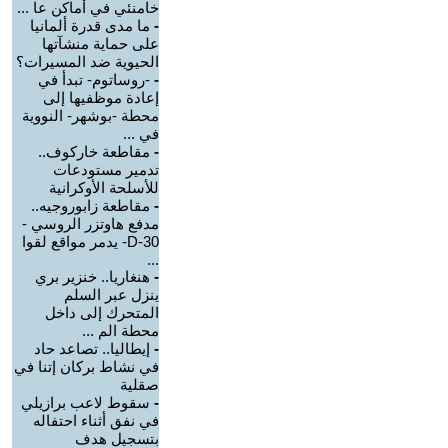
خامنئي في أماكن عا ...
-
ما مدى قدرة ألمانيا
على حماية منشآتها
الحيوية ضد المسيرات؟
-
-روساتوم- تبدأ في
إعادة موظفيها إلى
محطة -بوشهر- النووية
في ...
-
مقاطعة خاركوف..
تدمير مستودعات
للأسلحة الأوكرانية
-
مقاطعة زابوروجيه..
مدفع هاوتزر الروسي -
D-30- يدمر مواقع لقوا
...
-
هنغاريا.. خنزير بري
ينزل عبر السلم
المتحرك إلى داخل
محطة الم ...
-
إيطاليا.. تصاعد حاد
في نشاط بركان إتنا في
صقلية
-
سقوط لاعب برازيلي
في نفق أثناء احتفاله
بتسجيل هدف