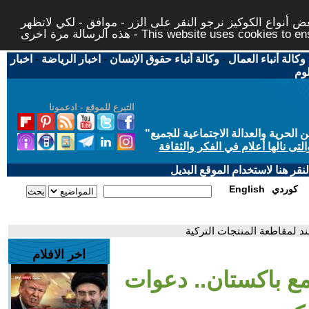
 أنواع الكوكيز نرجو النقر على الزر - موافق - لكي لاتظهر
This website uses cookies to ensure you ge
وكالة أنباء العمال
-
وكالة أنباء حقوق الإنسان
-
اخبار الرياضة
-
اخبار
لوم
التبرع للموقع - ادعمونا
حرية والعدالة الاجتماعية للجميع
"
تى نالها أعلام في الفكر والثقافة
قر هنا لاستخدام الموقع البديل
كوردي
English
ند لمقاطعة المنتجات التركية
اخر الافلام
مع باكستان.. دعوات