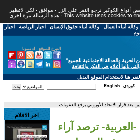
 أنواع الكوكيز نرجو النقر على الزر - موافق - لكي لاتظهر
This website uses cookies to ensure you ge
وكالة أنباء العمال
-
وكالة أنباء حقوق الإنسان
-
اخبار الرياضة
-
اخبار
لوم
التبرع للموقع - ادعمونا
حرية والعدالة الاجتماعية للجميع
"
تى نالها أعلام في الفكر والثقافة
قر هنا لاستخدام الموقع البديل
كوردي
English
ين بعد قرار الاتحاد الأوروبي برفع العقوبات
اخر الافلام
-العربية- ترصد آراء