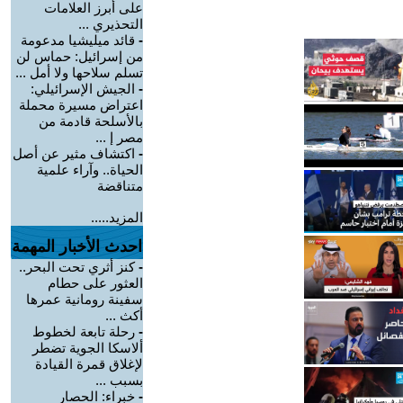
على أبرز العلامات
التحذيري ...
-
قائد ميليشيا مدعومة
من إسرائيل: حماس لن
تسلم سلاحها ولا أمل ...
-
الجيش الإسرائيلي:
اعتراض مسيرة محملة
بالأسلحة قادمة من
مصر إ ...
-
اكتشاف مثير عن أصل
الحياة.. وآراء علمية
متناقضة
المزيد.....
احدث الأخبار المهمة
-
كنز أثري تحت البحر..
العثور على حطام
سفينة رومانية عمرها
أكث ...
-
رحلة تابعة لخطوط
ألاسكا الجوية تضطر
لإغلاق قمرة القيادة
بسبب ...
-
خبراء: الحصار