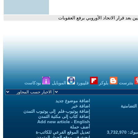
ين بعد قرار الاتحاد الأوروبي برفع العقوبات
بنترست
بلوكر
فليبورد
الموبايل
بودكاست
اضافة موضوع جديد
التضامنية
اضافة خبر
إضافة يوتيوب-فلم إلى يوتيوب التمدن
إضافة كتاب إلى مكتبة التمدن
Add new article - English
أضف حملة
3,732,97
تعديل الموقع الفرعي للكاتب-ة
ابحث في موقع الحوار المتمدن