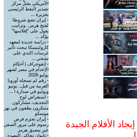
الأمريكي يشلَّ مركز
تصدير النفط الرئيسي
بجزيرة ...
-
إيران تضع شروطا
لفتح هرمز.. وترامب
يعول على “إفلاسها”
يؤكد ...
-
دراسة جديدة لمعهد
كارولينسكا تبحث تأثير
غرسات الثدي على
تشخي ...
-
إنفوجراف | أحكام
الإعدام في مصر لشهر
يوليو 2026
-
رقم لم تسجله أوروبا
الغربية من قبل.. يونيو
ويوليو في صدارة ا ...
-
استعراض لوح
التجديف: مشاركون
متنكرون يطفون في نهر
موسكو
-
إيران تعتزم فرض
جاد الأفلام الجيدة
رسوم على مرور السفن
عبر مضيق هرمز
ا
-
تايوان تحاكي التصدي