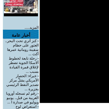
المزيد.....
أخبار عامة
-
كنز أثري تحت البحر..
العثور على حطام
سفينة رومانية عمرها
أكث ...
-
رحلة تابعة لخطوط
ألاسكا الجوية تضطر
لإغلاق قمرة القيادة
بسبب ...
-
خبراء: الحصار
الأمريكي يشلَّ مركز
تصدير النفط الرئيسي
بجزيرة ...
-
رقم لم تسجله أوروبا
الغربية من قبل.. يونيو
ويوليو في صدارة ا ...
-
استعراض لوح