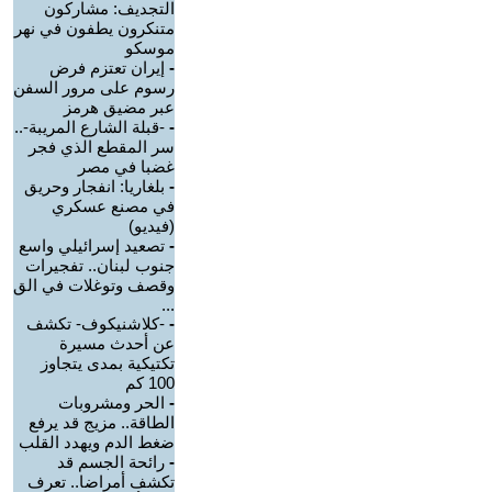
التجديف: مشاركون
متنكرون يطفون في نهر
موسكو
-
إيران تعتزم فرض
رسوم على مرور السفن
عبر مضيق هرمز
-
-قبلة الشارع المريبة-..
سر المقطع الذي فجر
غضبا في مصر
-
بلغاريا: انفجار وحريق
في مصنع عسكري
(فيديو)
-
تصعيد إسرائيلي واسع
جنوب لبنان.. تفجيرات
وقصف وتوغلات في الق
...
-
-كلاشنيكوف- تكشف
عن أحدث مسيرة
تكتيكية بمدى يتجاوز
100 كم
-
الحر ومشروبات
الطاقة.. مزيج قد يرفع
ضغط الدم ويهدد القلب
-
رائحة الجسم قد
تكشف أمراضا.. تعرف