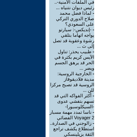
في الملفات الأمنية-..
رئيس ديوان نتنياه ...
-
لماذا فضل محمد
صلاح الدوري التركي
على السعودي؟
-
-إنديكس-: سيارتو
يواجه اتهاما بتلقي
رشوة وعقوبة قد تصل
إلى ث ...
-
طبيب يحذر: تناول
الآيس كريم بكثرة في
الحر قد يرهق الجسم
ويضر ...
-
الخارجية الروسية:
مدينة فلاديقوقاز
الروسية قد تصبح مركزا
للن ...
-
أكثر الفواكه التي قد
تسهم بتفشي عدوى
-السيكلوسبورا-
-
ناسا تمدد مهمة مسبار
Voyager 2 الفضائي
-
زالوجني في الصدارة..
استطلاع يكشف تراجع
الثقة بزيلينسكي