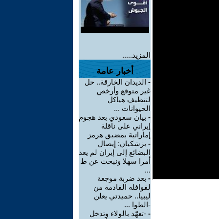
المزيد.....
أخبار عامة
-
الديدان الخارقة.. حل
غير متوقع وأرخص
لتنظيف هياكل
الحيوانات ...
-
بيان سعودي بعد هجوم
إيراني على ناقلة
إماراتية بمضيق هرمز
-
بزشكيان: إيصال
البضائع إلى إيران لم يعد
أمرا سهلا ونبحث عن ط
...
-
بعد ضربة موجعة
لقوافله القادمة من
ليبيا.. حميدتي يعلن
-الطوا ...
-
-تعهّد بالولاء وتدخل