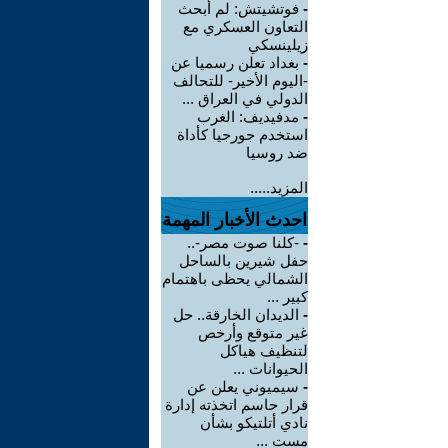
-
فوتشيتش: لم أبحث
التعاون العسكري مع
زيلينسكي
-
بغداد تعلن رسميا عن
-اليوم الأخير- للتحالف
الدولي في العراق ...
-
مدفيديف: الغرب
استخدم جورجيا كأداة
ضد روسيا
المزيد.....
احدث الأخبار المهمة
-
-كلنا صوت مصر-..
حفل شيرين بالساحل
الشمالي يحظى باهتمام
كبير ...
-
الديدان الخارقة.. حل
غير متوقع وأرخص
لتنظيف هياكل
الحيوانات ...
-
سيميوني يعلن عن
قرار حاسم اتخذته إدارة
نادي أتلتيكو بشأن
مست ...