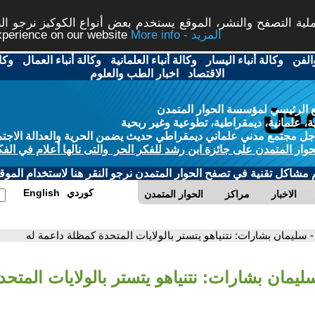
ة التصفح والنشر، الموقع يستخدم بعض أنواع الكوكيز نرجو النق
More info - المزيد
experience on our website
الفن
-
وكالة أنباء اليسار
-
وكالة أنباء العلمانية
-
وكالة أنباء العمال
-
وكا
الاقتصاد
-
اخبار الطب والعلوم
 الرئيسي لمؤسسة الحوار المتمدن
، علمانية، ديمقراطية، تطوعية وغير ربحية
ل مجتمع مدني علماني ديمقراطي حديث يضمن الحرية والعدالة الاجتم
حوار المتمدن على جائزة ابن رشد للفكر الحر والتى نالها أعلام في الفك
م مشاكل تقنية في تصفح الحوار المتمدن نرجو النقر هنا لاستخدام الموقع
كوردي
English
الاخبار
مراكز
الحوار المتمدن
- سليمان بشارات: نتنياهو يتستر بالولايات المتحدة كمظلة داعمة له
ليمان بشارات: نتنياهو يتستر بالولايات المتح