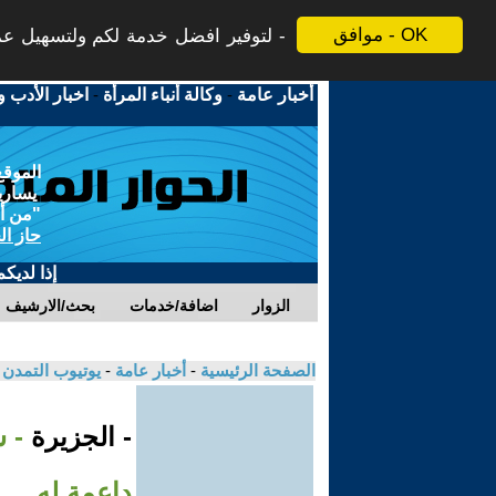
موافق - OK
لتوفير افضل خدمة لكم ولتسهيل عملي
أخبار عامة
-
وكالة أنباء المرأة
-
اخبار الأدب و
الموقع
يسارية
"من أج
حاز ال
إذا لديك
الزوار
اضافة/خدمات
بحث/الارشيف
الصفحة الرئيسية
-
أخبار عامة
-
يوتيوب التمدن
- الجزيرة
- س
داعمة له