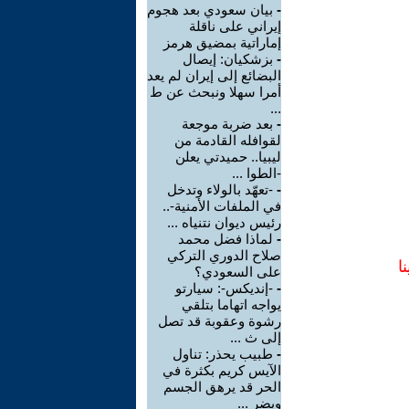
-
بيان سعودي بعد هجوم
إيراني على ناقلة
إماراتية بمضيق هرمز
-
بزشكيان: إيصال
البضائع إلى إيران لم يعد
أمرا سهلا ونبحث عن ط
...
-
بعد ضربة موجعة
لقوافله القادمة من
ليبيا.. حميدتي يعلن
-الطوا ...
-
-تعهّد بالولاء وتدخل
في الملفات الأمنية-..
رئيس ديوان نتنياه ...
-
لماذا فضل محمد
صلاح الدوري التركي
ا
على السعودي؟
-
-إنديكس-: سيارتو
يواجه اتهاما بتلقي
رشوة وعقوبة قد تصل
إلى ث ...
-
طبيب يحذر: تناول
الآيس كريم بكثرة في
الحر قد يرهق الجسم
ويضر ...