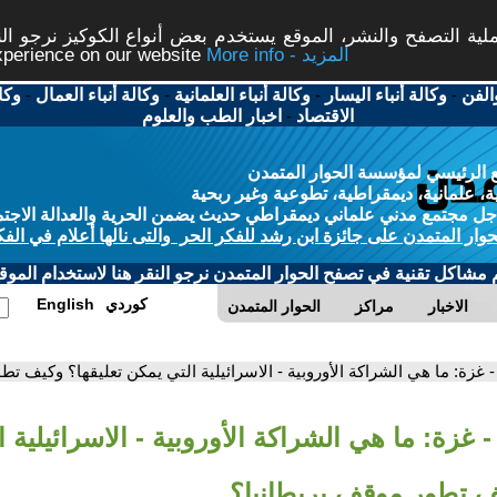
ة التصفح والنشر، الموقع يستخدم بعض أنواع الكوكيز نرجو النق
More info - المزيد
experience on our website
الفن
-
وكالة أنباء اليسار
-
وكالة أنباء العلمانية
-
وكالة أنباء العمال
-
وكا
الاقتصاد
-
اخبار الطب والعلوم
 الرئيسي لمؤسسة الحوار المتمدن
، علمانية، ديمقراطية، تطوعية وغير ربحية
ل مجتمع مدني علماني ديمقراطي حديث يضمن الحرية والعدالة الاجتم
حوار المتمدن على جائزة ابن رشد للفكر الحر والتى نالها أعلام في الفك
م مشاكل تقنية في تصفح الحوار المتمدن نرجو النقر هنا لاستخدام الموقع
كوردي
English
الاخبار
مراكز
الحوار المتمدن
- غزة: ما هي الشراكة الأوروبية - الاسرائيلية التي يمكن تعليقها؟ وكيف ت
- غزة: ما هي الشراكة الأوروبية - الاسرائيلية 
يف تطور موقف بريطانيا؟