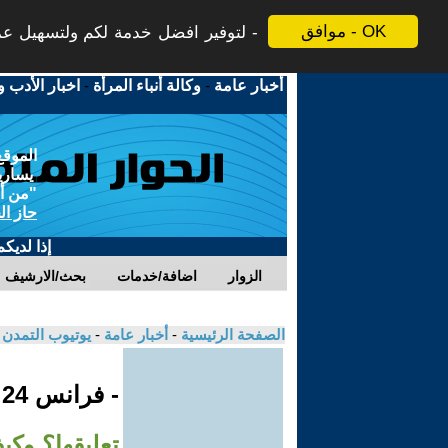
موافق - OK
لتوفير افضل خدمة لكم ولتسهيل عملي
أخبار عامة
-
وكالة أنباء المرأة
-
اخبار الأدب و
الموقع
يسارية
"من أج
حاز ال
إذا لديك
الزوار
اضافة/خدمات
بحث/الارشيف
الصفحة الرئيسية
-
أخبار عامة
-
يوتيوب التمدن
- فرانس 24
تعليقها؟ وك