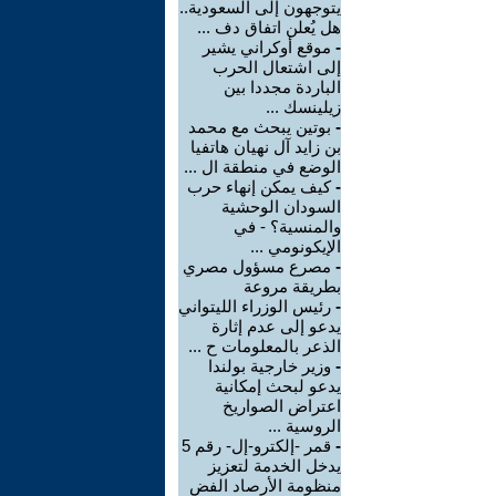
يتوجهون إلى السعودية..
هل يُعلن اتفاق دف ...
-
موقع أوكراني يشير
إلى اشتعال الحرب
الباردة مجددا بين
زيلينسك ...
-
بوتين يبحث مع محمد
بن زايد آل نهيان هاتفيا
الوضع في منطقة ال ...
-
كيف يمكن إنهاء حرب
السودان الوحشية
والمنسية؟ - في
الإيكونومي ...
-
مصرع مسؤول مصري
بطريقة مروعة
-
رئيس الوزراء الليتواني
يدعو إلى عدم إثارة
الذعر بالمعلومات ح ...
-
وزير خارجية بولندا
يدعو لبحث إمكانية
اعتراض الصواريخ
الروسية ...
-
قمر -إلكترو-إل- رقم 5
يدخل الخدمة لتعزيز
منظومة الأرصاد الفض