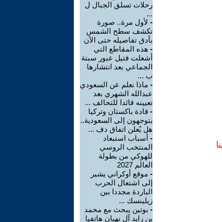
رحلات تسلق الجبال ل
...
-
لأول مرة.. صورة
تكشف سطح الشمس
بأدق تفاصيله حتى الآن
-
هذه المقاطع التي
أشعلت فتيل عبور سبتة
الجماعي بعد انتشارها
ب ...
-
ماذا نعلم عن السعودي
عبدالله الشهري بعد
تعيينه قائدا للتحالف ...
-
قادة باكستان وتركيا
يتوجهون إلى السعودية..
هل يُعلن اتفاق دف ...
-
أسباب استبعاد
ا
المنتخب الروسي
للهوكي من بطولة
العالم 2027
-
موقع أوكراني يشير
إلى اشتعال الحرب
الباردة مجددا بين
زيلينسك ...
-
بوتين يبحث مع محمد
بن زايد آل نهيان هاتفيا