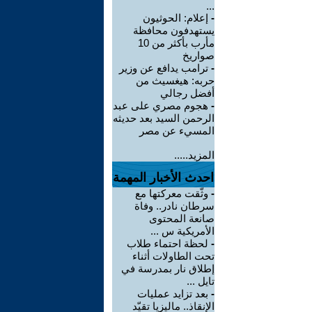
...
-
إعلام: الحوثيون
يستهدفون محافظة
مأرب بأكثر من 10
صواريخ
-
ترامب يدافع عن وزير
حربه: هيغسيث من
أفضل رجالي
-
هجوم مصري على عبد
الرحمن السيد بعد حديثه
المسيء عن مصر
المزيد.....
احدث الأخبار المهمة
-
وثّقت معركتها مع
سرطان نادر.. وفاة
صانعة المحتوى
الأمريكية س ...
-
لحظة احتماء طلاب
تحت الطاولات أثناء
إطلاق نار بمدرسة في
تايل ...
-
بعد تزايد عمليات
الإنقاذ.. ماليزيا تقيّد