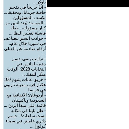
بأوكر ...
-
14 جريحاً في تفجير
حافلة جرمانا، وتحقيقات
لكشف المسؤولين
-
الموساد يُبعد اثنين من
كبار مسؤوليه.. خطة
فاشلة لتغيير النظا ...
-
حوادث السير تتضاعف
في سوريا خلال عام..
أرقام صادمة عن القتلى
...
-
ترامب ينفي حسم
دعمه لفانس في
انتخابات 2028: الوقت
مبكر للتفك ...
-
حريق غابات يلتهم 100
هكتار قرب مدينة ناربون
في فرنسا
-
أردوغان: الاتفاقية مع
السعودية وباكستان
قائمة على مبدأ الردع ...
-
ظل ثابتا في مكانه
لست ساعات!.. جسم
دائري غامض في سماء
كولورا ...