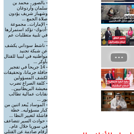
-
بالصور.. محمد بن
سلمان وأردوغان
وشهباز شريف يؤدون
صلاة الجمع ...
-
الإمارات.. مجموعة
-أدنوك- تؤكد استمرارها
في تلبية متطلبات عم
...
-
ناشط سوداني يكشف
عن شبكة تجنيد
مواطنيه في ليبيا للقتال
بأوكر ...
-
14 جريحاً في تفجير
حافلة جرمانا، وتحقيقات
لكشف المسؤولين
-
كلفة الصراع تضرب
معيشة البريطانيين..
نقابات عمالية تطالب
بور ...
-
الموساد يُبعد اثنين من
كبار مسؤوليه.. خطة
فاشلة لتغيير النظا ...
-
حوادث السير تتضاعف
في سوريا خلال عام..
أرقام صادمة عن القتلى