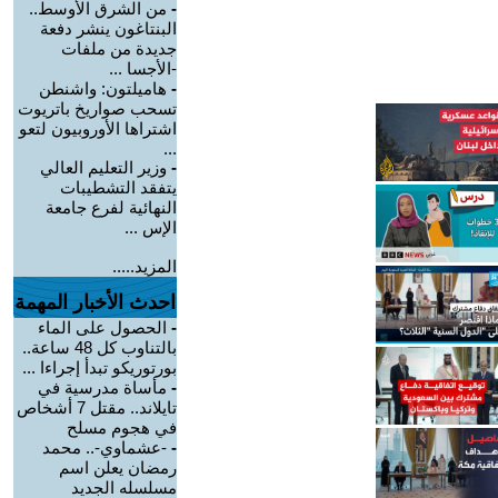
-
من الشرق الأوسط..
البنتاغون ينشر دفعة
جديدة من ملفات
-الأجسا ...
-
هاميلتون: واشنطن
تسحب صواريخ باتريوت
اشتراها الأوروبيون لتعو
...
-
وزير التعليم العالي
يتفقد التشطيبات
النهائية لفرع جامعة
الإس ...
المزيد.....
احدث الأخبار المهمة
-
الحصول على الماء
بالتناوب كل 48 ساعة..
بورتوريكو تبدأ إجراءا ...
-
مأساة مدرسية في
تايلاند.. مقتل 7 أشخاص
في هجوم مسلح
-
-عشماوي-.. محمد
رمضان يعلن اسم
مسلسله الجديد