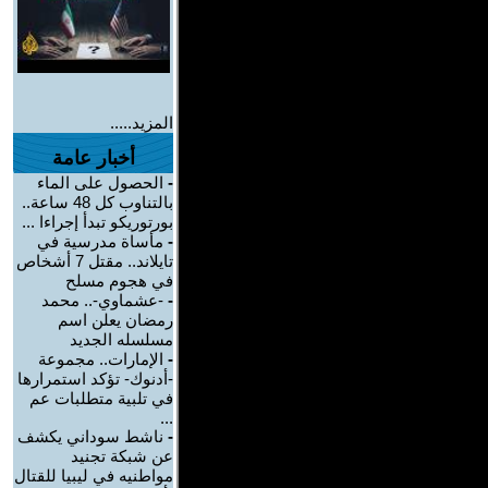
المزيد.....
أخبار عامة
-
الحصول على الماء
بالتناوب كل 48 ساعة..
بورتوريكو تبدأ إجراءا ...
-
مأساة مدرسية في
تايلاند.. مقتل 7 أشخاص
في هجوم مسلح
-
-عشماوي-.. محمد
رمضان يعلن اسم
مسلسله الجديد
-
الإمارات.. مجموعة
-أدنوك- تؤكد استمرارها
في تلبية متطلبات عم
...
-
ناشط سوداني يكشف
عن شبكة تجنيد
مواطنيه في ليبيا للقتال