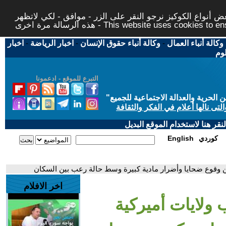
 أنواع الكوكيز نرجو النقر على الزر - موافق - لكي لاتظهر
This website uses cookies to ensure you ge
وكالة أنباء العمال
-
وكالة أنباء حقوق الإنسان
-
اخبار الرياضة
-
اخبار
لوم
التبرع للموقع - ادعمونا
حرية والعدالة الاجتماعية للجميع
"
تى نالها أعلام في الفكر والثقافة
قر هنا لاستخدام الموقع البديل
كوردي
English
 وقوع ضحايا وأضرار مادية كبيرة وسط حالة رعب بين السكان
اخر الافلام
ولايات أميركية