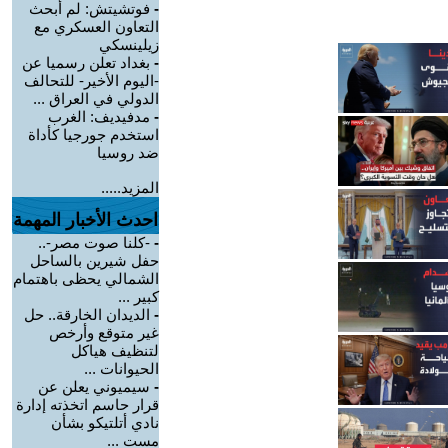
-
فوتشيتش: لم أبحث
التعاون العسكري مع
زيلينسكي
-
بغداد تعلن رسميا عن
-اليوم الأخير- للتحالف
الدولي في العراق ...
-
مدفيديف: الغرب
استخدم جورجيا كأداة
ضد روسيا
المزيد.....
احدث الأخبار المهمة
-
-كلنا صوت مصر-..
حفل شيرين بالساحل
الشمالي يحظى باهتمام
كبير ...
-
الديدان الخارقة.. حل
غير متوقع وأرخص
لتنظيف هياكل
الحيوانات ...
-
سيميوني يعلن عن
قرار حاسم اتخذته إدارة
نادي أتلتيكو بشأن
مست ...