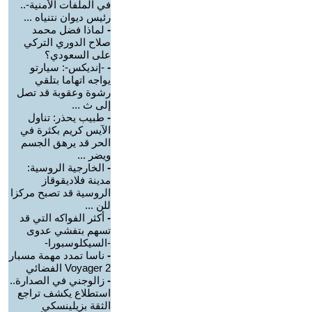
في الملفات الأمنية-..
رئيس ديوان نتنياه ...
-
لماذا فضل محمد
صلاح الدوري التركي
على السعودي؟
-
-إنديكس-: سيارتو
يواجه اتهاما بتلقي
رشوة وعقوبة قد تصل
إلى ث ...
-
طبيب يحذر: تناول
الآيس كريم بكثرة في
الحر قد يرهق الجسم
ويضر ...
-
الخارجية الروسية:
مدينة فلاديقوقاز
الروسية قد تصبح مركزا
للن ...
-
أكثر الفواكه التي قد
تسهم بتفشي عدوى
-السيكلوسبورا-
-
ناسا تمدد مهمة مسبار
Voyager 2 الفضائي
-
زالوجني في الصدارة..
استطلاع يكشف تراجع
الثقة بزيلينسكي