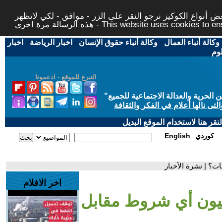
 أنواع الكوكيز نرجو النقر على الزر - موافق - لكي لاتظهر
This website uses cookies to ensure you ge
وكالة أنباء العمال
-
وكالة أنباء حقوق الإنسان
-
اخبار الرياضة
-
اخبار
لوم
التبرع للموقع - ادعمونا
حرية والعدالة الاجتماعية للجميع
"
تى نالها أعلام في الفكر والثقافة
قر هنا لاستخدام الموقع البديل
كوردي
English
ت؟ | نشرة الأخبار
اخر الافلام
بيون أي شروط مقابل