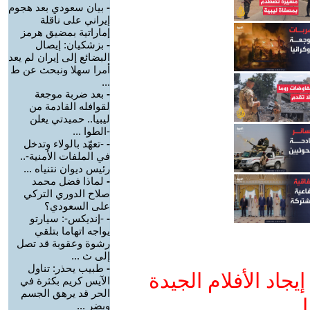
-
بيان سعودي بعد هجوم
إيراني على ناقلة
إماراتية بمضيق هرمز
-
بزشكيان: إيصال
البضائع إلى إيران لم يعد
أمرا سهلا ونبحث عن ط
...
-
بعد ضربة موجعة
لقوافله القادمة من
ليبيا.. حميدتي يعلن
-الطوا ...
-
-تعهّد بالولاء وتدخل
في الملفات الأمنية-..
رئيس ديوان نتنياه ...
-
لماذا فضل محمد
صلاح الدوري التركي
على السعودي؟
-
-إنديكس-: سيارتو
يواجه اتهاما بتلقي
رشوة وعقوبة قد تصل
إلى ث ...
-
طبيب يحذر: تناول
جاد الأفلام الجيدة
الآيس كريم بكثرة في
الحر قد يرهق الجسم
ا
ويضر ...