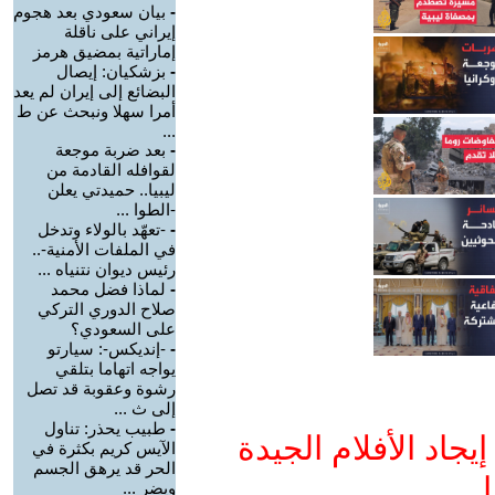
-
بيان سعودي بعد هجوم
إيراني على ناقلة
إماراتية بمضيق هرمز
-
بزشكيان: إيصال
البضائع إلى إيران لم يعد
أمرا سهلا ونبحث عن ط
...
-
بعد ضربة موجعة
لقوافله القادمة من
ليبيا.. حميدتي يعلن
-الطوا ...
-
-تعهّد بالولاء وتدخل
في الملفات الأمنية-..
رئيس ديوان نتنياه ...
-
لماذا فضل محمد
صلاح الدوري التركي
على السعودي؟
-
-إنديكس-: سيارتو
يواجه اتهاما بتلقي
رشوة وعقوبة قد تصل
إلى ث ...
-
طبيب يحذر: تناول
جاد الأفلام الجيدة
الآيس كريم بكثرة في
الحر قد يرهق الجسم
ا
ويضر ...