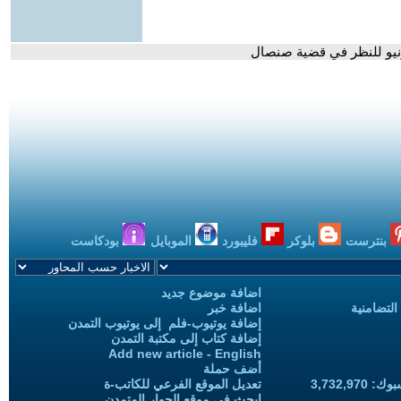
بنترست
بلوكر
فليبورد
الموبايل
بودكاست
اضافة موضوع جديد
التضامنية
اضافة خبر
إضافة يوتيوب-فلم إلى يوتيوب التمدن
إضافة كتاب إلى مكتبة التمدن
Add new article - English
أضف حملة
3,732,97
تعديل الموقع الفرعي للكاتب-ة
ابحث في موقع الحوار المتمدن