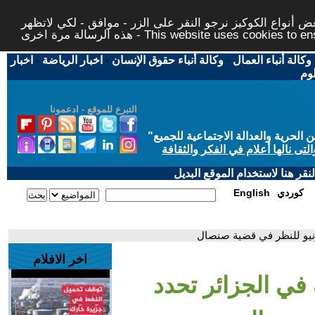
 أنواع الكوكيز نرجو النقر على الزر - موافق - لكي لاتظهر
This website uses cookies to ensure you ge
وكالة أنباء العمال
-
وكالة أنباء حقوق الإنسان
-
اخبار الرياضة
-
اخبار
لوم
التبرع للموقع - ادعمونا
حرية والعدالة الاجتماعية للجميع
"
تى نالها أعلام في الفكر والثقافة
قر هنا لاستخدام الموقع البديل
كوردي
English
اخر الافلام
في الجزائر تحدد