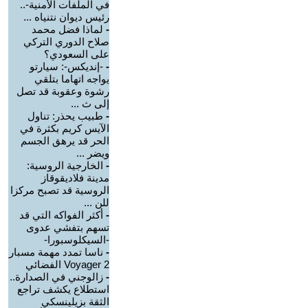
في الملفات الأمنية-..
رئيس ديوان نتنياه ...
-
لماذا فضل محمد
صلاح الدوري التركي
على السعودي؟
-
-إنديكس-: سيارتو
يواجه اتهاما بتلقي
رشوة وعقوبة قد تصل
إلى ث ...
-
طبيب يحذر: تناول
الآيس كريم بكثرة في
الحر قد يرهق الجسم
ويضر ...
-
الخارجية الروسية:
مدينة فلاديقوقاز
الروسية قد تصبح مركزا
للن ...
-
أكثر الفواكه التي قد
تسهم بتفشي عدوى
-السيكلوسبورا-
-
ناسا تمدد مهمة مسبار
Voyager 2 الفضائي
-
زالوجني في الصدارة..
استطلاع يكشف تراجع
الثقة بزيلينسكي