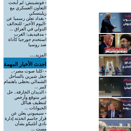
-
فوتشيتش: لم أبحث
التعاون العسكري مع
زيلينسكي
-
بغداد تعلن رسميا عن
-اليوم الأخير- للتحالف
الدولي في العراق ...
-
مدفيديف: الغرب
استخدم جورجيا كأداة
ضد روسيا
المزيد.....
احدث الأخبار المهمة
-
-كلنا صوت مصر-..
حفل شيرين بالساحل
الشمالي يحظى باهتمام
كبير ...
-
الديدان الخارقة.. حل
غير متوقع وأرخص
لتنظيف هياكل
الحيوانات ...
-
سيميوني يعلن عن
قرار حاسم اتخذته إدارة
نادي أتلتيكو بشأن
مست ...