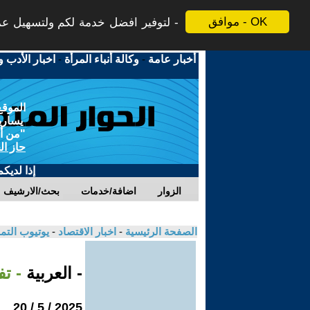
موافق - OK
لتوفير افضل خدمة لكم ولتسهيل عملي
أخبار عامة
-
وكالة أنباء المرأة
-
اخبار الأدب و
الموقع
يسارية
"من أج
حاز ال
إذا لديك
الزوار
اضافة/خدمات
بحث/الارشيف
الصفحة الرئيسية
-
اخبار الاقتصاد
-
يوتيوب الت
- العربية
- ت
2025 / 5 / 20