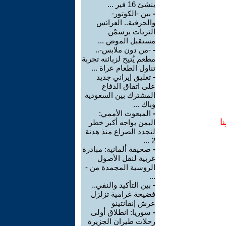
ينشئ 16 فير ...
-
بين -الكوتور-
والحرفية.. العرائس
الثريات يرسمْن
مستقبل الموض ...
-
-من دون ملابس-..
مطعم يُتيح لزبائنه تجربة
تناول الطعام عراة ...
-
تعليق إيراني جديد
على اتفاق الدفاع
المشترك بين السعودية
وباك ...
-
المبعوث الأممي:
ا
اليمن يواجه أكبر خطر
لتجدد الصراع منذ هدنة
2 ...
-
صحيفة ألمانية: مبادرة
غربية لنقل الأصول
الروسية المجمدة من -
...
-
بين التأكيد والنفي..
فضيحة غرامية تزلزل
عرش إنفانتينو
-
سوريا: انطلاق أولى
رحلات طيران الجزيرة