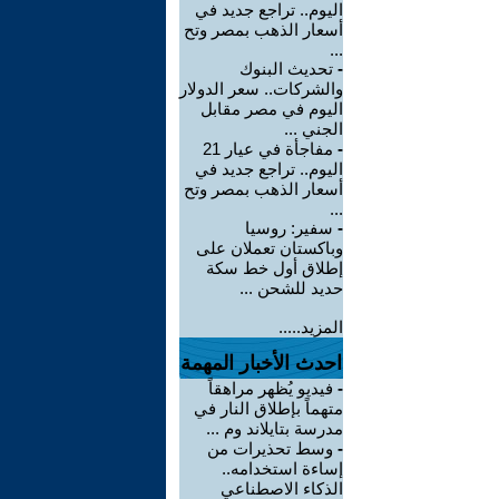
اليوم.. تراجع جديد في
أسعار الذهب بمصر وتح
...
-
تحديث البنوك
والشركات.. سعر الدولار
اليوم في مصر مقابل
الجني ...
-
مفاجأة في عيار 21
اليوم.. تراجع جديد في
أسعار الذهب بمصر وتح
...
-
سفير: روسيا
وباكستان تعملان على
إطلاق أول خط سكة
حديد للشحن ...
المزيد.....
احدث الأخبار المهمة
-
فيديو يُظهر مراهقاً
متهماً بإطلاق النار في
مدرسة بتايلاند وم ...
-
وسط تحذيرات من
إساءة استخدامه..
الذكاء الاصطناعي