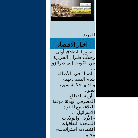
المزيد.....
اخبار الاقتصاد
-
سوريا: انطلاق أولى
رحلات طيران الجزيرة
من الكويت إلى ديرالزو
...
-
أصالة في -الأصالة-..
شام الذهبي تهدي
والدتها حكاية سورية
بصو ...
-
أزمة القطاع
المصرفي..تهدئة مؤقتة
للعلاقة مع البنوك
الإسرائيل ...
-
الأردن والولايات
المتحدة: اتفاقيات
اقتصادية استراتيجية،
وجنو ...