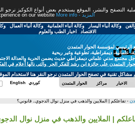
ة التصفح والنشر، الموقع يستخدم بعض أنواع الكوكيز نرجو النق
More info - المزيد
experience on our website
الفن
-
وكالة أنباء اليسار
-
وكالة أنباء العلمانية
-
وكالة أنباء العمال
-
وكا
الاقتصاد
-
اخبار الطب والعلوم
 الرئيسي لمؤسسة الحوار المتمدن
، علمانية، ديمقراطية، تطوعية وغير ربحية
ل مجتمع مدني علماني ديمقراطي حديث يضمن الحرية والعدالة الاجتم
حوار المتمدن على جائزة ابن رشد للفكر الحر والتى نالها أعلام في الفك
م مشاكل تقنية في تصفح الحوار المتمدن نرجو النقر هنا لاستخدام الموقع
كوردي
English
الاخبار
مراكز
الحوار المتمدن
مدن
- تفاعلكم | الملايين والذهب في منزل نوال الدجوي.. قانوني؟
فاعلكم | الملايين والذهب في منزل نوال الدجوي