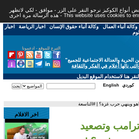
 أنواع الكوكيز نرجو النقر على الزر - موافق - لكي لاتظهر
This website uses cookies to ensure you ge
وكالة أنباء العمال
-
وكالة أنباء حقوق الإنسان
-
اخبار الرياضة
-
اخبار
لوم
التبرع للموقع - ادعمونا
حرية والعدالة الاجتماعية للجميع
"
تى نالها أعلام في الفكر والثقافة
قر هنا لاستخدام الموقع البديل
كوردي
English
اهو وينهي حرب غزة؟ | #التاسعة
اخر الافلام
رامب وتصعيد