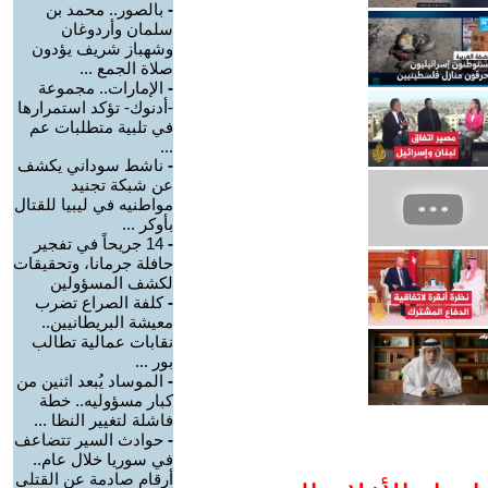
-
بالصور.. محمد بن
سلمان وأردوغان
وشهباز شريف يؤدون
صلاة الجمع ...
-
الإمارات.. مجموعة
-أدنوك- تؤكد استمرارها
في تلبية متطلبات عم
...
-
ناشط سوداني يكشف
عن شبكة تجنيد
مواطنيه في ليبيا للقتال
بأوكر ...
-
14 جريحاً في تفجير
حافلة جرمانا، وتحقيقات
لكشف المسؤولين
-
كلفة الصراع تضرب
معيشة البريطانيين..
نقابات عمالية تطالب
بور ...
-
الموساد يُبعد اثنين من
كبار مسؤوليه.. خطة
فاشلة لتغيير النظا ...
-
حوادث السير تتضاعف
في سوريا خلال عام..
أرقام صادمة عن القتلى