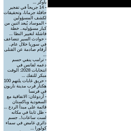
بأوكر ...
-
14 جريحاً في تفجير
حافلة جرمانا، وتحقيقات
لكشف المسؤولين
-
الموساد يُبعد اثنين من
كبار مسؤوليه.. خطة
فاشلة لتغيير النظا ...
-
حوادث السير تتضاعف
في سوريا خلال عام..
أرقام صادمة عن القتلى
...
-
ترامب ينفي حسم
دعمه لفانس في
انتخابات 2028: الوقت
مبكر للتفك ...
-
حريق غابات يلتهم 100
هكتار قرب مدينة ناربون
في فرنسا
-
أردوغان: الاتفاقية مع
السعودية وباكستان
قائمة على مبدأ الردع ...
-
ظل ثابتا في مكانه
لست ساعات!.. جسم
دائري غامض في سماء
كولورا ...