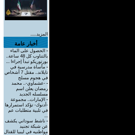
المزيد.....
أخبار عامة
-
الحصول على الماء
بالتناوب كل 48 ساعة..
بورتوريكو تبدأ إجراءا ...
-
مأساة مدرسية في
تايلاند.. مقتل 7 أشخاص
في هجوم مسلح
-
-عشماوي-.. محمد
رمضان يعلن اسم
مسلسله الجديد
-
الإمارات.. مجموعة
-أدنوك- تؤكد استمرارها
في تلبية متطلبات عم
...
-
ناشط سوداني يكشف
عن شبكة تجنيد
مواطنيه في ليبيا للقتال