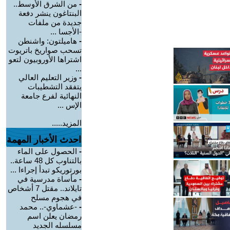
-
من الشرق الأوسط..
البنتاغون ينشر دفعة
جديدة من ملفات
-الأجسا ...
-
هاميلتون: واشنطن
تسحب صواريخ باتريوت
اشتراها الأوروبيون لتعو
...
-
وزير التعليم العالي
يتفقد التشطيبات
النهائية لفرع جامعة
الإس ...
المزيد.....
احدث الأخبار المهمة
-
الحصول على الماء
بالتناوب كل 48 ساعة..
بورتوريكو تبدأ إجراءا ...
-
مأساة مدرسية في
تايلاند.. مقتل 7 أشخاص
في هجوم مسلح
-
-عشماوي-.. محمد
رمضان يعلن اسم
مسلسله الجديد