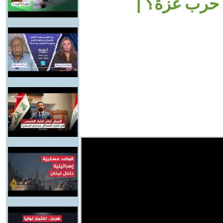
ي حرب غزة؟ |