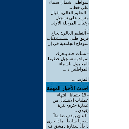
لمواطني شمال سيناء
علي خط ...
-
التعليم العالي: إقبال
متزايد على تسجيل
رغبات المرحلة الأولى
...
-
التعليم العالي: نجاح
فريق طبي بمستشفيات
سوهاج الجامعية في إن
...
-
نشأت حتة يتحرك
لمواجهة تسجيل خطوط
المحمول بأسماء
المواطنين د ...
المزيد.....
احدث الأخبار المهمة
-
19 جثمانا.. انتهاء
عمليات الانتشال من
عمارة -كرم- بغزة
(فيدي ...
-
لبنان يوقف ضابطاً
سورياً سابقاً.. ماذا جرى
داخل سفارة دمشق ف