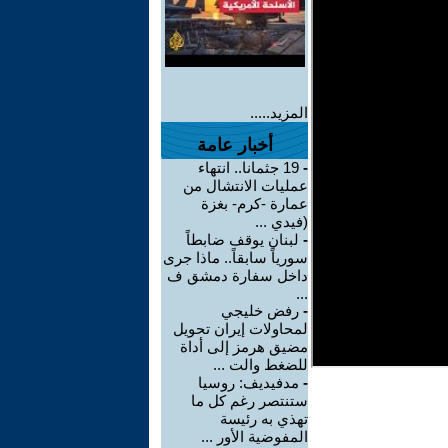
المزيد.....
أخبار عامة
-
19 جثمانا.. انتهاء
عمليات الانتشال من
عمارة -كرم- بغزة
(فيدي ...
-
لبنان يوقف ضابطاً
سورياً سابقاً.. ماذا جرى
داخل سفارة دمشق ف
...
-
رفض خليجي
لمحاولات إيران تحويل
مضيق هرمز إلى أداة
للضغط والت ...
-
مدفيديف: روسيا
ستنتصر رغم كل ما
تهذي به رئيسة
المفوضية الأور ...