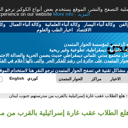
ة التصفح والنشر، الموقع يستخدم بعض أنواع الكوكيز نرجو النق
More info - المزيد
experience on our website
الفن
-
وكالة أنباء اليسار
-
وكالة أنباء العلمانية
-
وكالة أنباء العمال
-
وكا
الاقتصاد
-
اخبار الطب والعلوم
 الرئيسي لمؤسسة الحوار المتمدن
، علمانية، ديمقراطية، تطوعية وغير ربحية
ل مجتمع مدني علماني ديمقراطي حديث يضمن الحرية والعدالة الاجتم
حوار المتمدن على جائزة ابن رشد للفكر الحر والتى نالها أعلام في الفك
م مشاكل تقنية في تصفح الحوار المتمدن نرجو النقر هنا لاستخدام الموقع
كوردي
English
الاخبار
مراكز
الحوار المتمدن
- هلع الطلاب عقب غارة إسرائيلية بالقرب من مدرستهم جنوب لبنان
هلع الطلاب عقب غارة إسرائيلية بالقرب من م