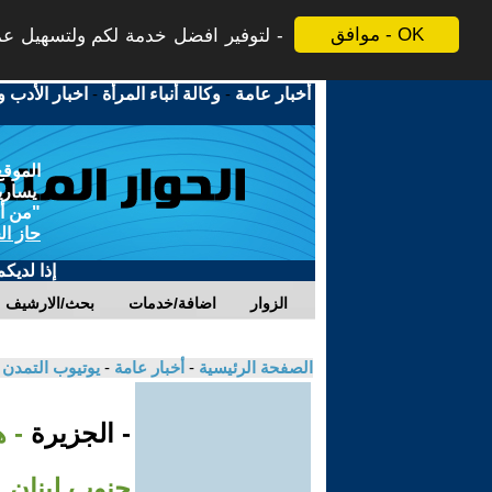
موافق - OK
لتوفير افضل خدمة لكم ولتسهيل عملي
أخبار عامة
-
وكالة أنباء المرأة
-
اخبار الأدب و
الموقع
يسارية
"من أج
حاز ال
إذا لديك
الزوار
اضافة/خدمات
بحث/الارشيف
الصفحة الرئيسية
-
أخبار عامة
-
يوتيوب التمدن
- الجزيرة
- 
جنوب لبنان