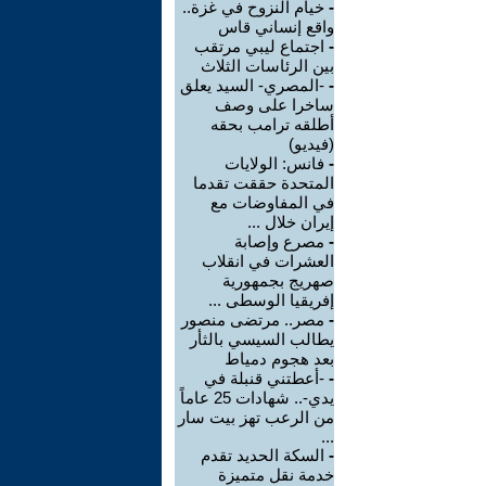
-
خيام النزوح في غزة..
واقع إنساني قاس
-
اجتماع ليبي مرتقب
بين الرئاسات الثلاث
-
-المصري- السيد يعلق
ساخرا على وصف
أطلقه ترامب بحقه
(فيديو)
-
فانس: الولايات
المتحدة حققت تقدما
في المفاوضات مع
إيران خلال ...
-
مصرع وإصابة
العشرات في انقلاب
صهريج بجمهورية
إفريقيا الوسطى ...
-
مصر.. مرتضى منصور
يطالب السيسي بالثأر
بعد هجوم دمياط
-
-أعطتني قنبلة في
يدي-.. شهادات 25 عاماً
من الرعب تهز بيت سار
...
-
السكة الحديد تقدم
خدمة نقل متميزة