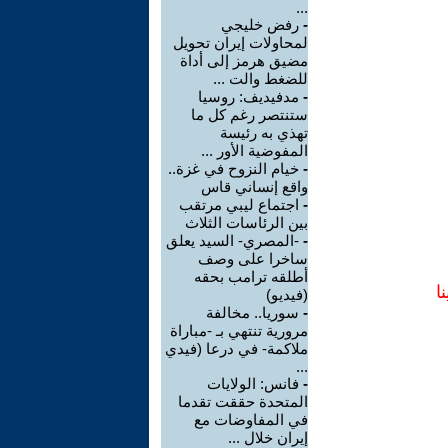
...
-
رفض خليجي
لمحاولات إيران تحويل
مضيق هرمز إلى أداة
للضغط والت ...
-
مدفيديف: روسيا
ستنتصر رغم كل ما
تهذي به رئيسة
المفوضية الأور ...
-
خيام النزوح في غزة..
واقع إنساني قاس
-
اجتماع ليبي مرتقب
بين الرئاسات الثلاث
-
-المصري- السيد يعلق
ساخرا على وصف
أطلقه ترامب بحقه
ا
(فيديو)
-
سوريا.. مخالفة
مرورية تنتهي بـ -مباراة
ملاكمة- في درعا (فيدي
...
-
فانس: الولايات
المتحدة حققت تقدما
في المفاوضات مع
إيران خلال ...