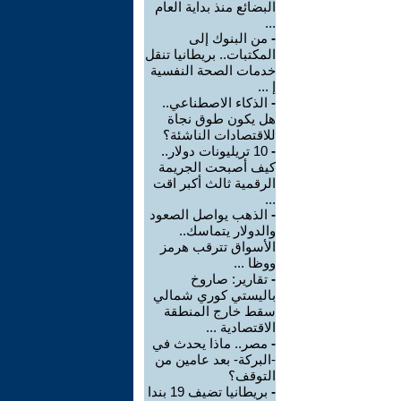
البضائع منذ بداية العام
...
-
من البنوك إلى
المكتبات.. بريطانيا تنقل
خدمات الصحة النفسية
إ ...
-
الذكاء الاصطناعي..
هل يكون طوق نجاة
للاقتصادات الناشئة؟
-
10 تريليونات دولار..
كيف أصبحت الجريمة
الرقمية ثالث أكبر اقت
...
-
الذهب يواصل الصعود
والدولار يتماسك..
الأسواق تترقب هرمز
ووظا ...
-
تقارير: صاروخ
باليستي كوري شمالي
سقط خارج المنطقة
الاقتصادية ...
-
مصر.. ماذا يحدث في
-البركة- بعد عامين من
التوقف؟
-
بريطانيا تضيف 19 بندا