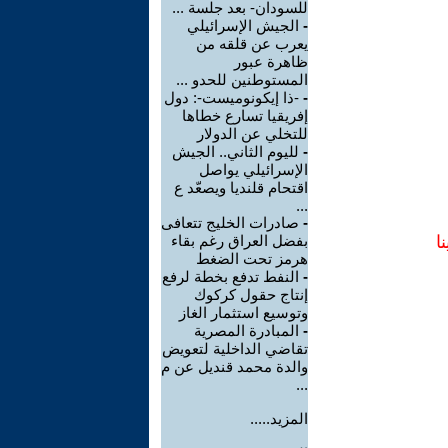
للسودان- بعد جلسة ...
-
الجيش الإسرائيلي
يعرب عن قلقه من
ظاهرة عبور
المستوطنين للحدو ...
-
-ذا إيكونوميست-: دول
إفريقيا تسارع خطاها
للتخلي عن الدولار
-
لليوم الثاني.. الجيش
الإسرائيلي يواصل
اقتحام قلنديا ويصعّد ع
...
-
صادرات الخليج تتعافى
ا
بفضل العراق رغم بقاء
هرمز تحت الضغط
-
النفط تدفع بخطة لرفع
إنتاج حقول كركوك
وتوسيع استثمار الغاز
-
المبادرة المصرية
تقاضي الداخلية لتعويض
والدة محمد قنديل عن م
...
المزيد.....