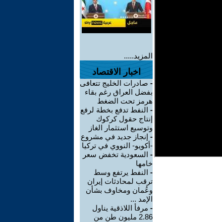
المزيد.....
اخبار الاقتصاد
-
صادرات الخليج تتعافى
بفضل العراق رغم بقاء
هرمز تحت الضغط
-
النفط تدفع بخطة لرفع
إنتاج حقول كركوك
وتوسيع استثمار الغاز
-
إنجاز جديد في مشروع
-أكويو- النووي في تركيا
-
السعودية تخفض سعر
خامها
-
النفط يرتفع وسط
ترقب لمحادثات إيران
وعُمان ومخاوف بشأن
الإمد ...
-
مرفأ اللاذقية يناول
2.86 مليون طن من