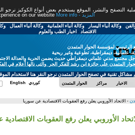
ة التصفح والنشر، الموقع يستخدم بعض أنواع الكوكيز نرجو النق
More info - المزيد
experience on our website
الفن
-
وكالة أنباء اليسار
-
وكالة أنباء العلمانية
-
وكالة أنباء العمال
-
وكا
الاقتصاد
-
اخبار الطب والعلوم
 الرئيسي لمؤسسة الحوار المتمدن
، علمانية، ديمقراطية، تطوعية وغير ربحية
ل مجتمع مدني علماني ديمقراطي حديث يضمن الحرية والعدالة الاجتم
حوار المتمدن على جائزة ابن رشد للفكر الحر والتى نالها أعلام في الفك
م مشاكل تقنية في تصفح الحوار المتمدن نرجو النقر هنا لاستخدام الموقع
كوردي
English
الاخبار
مراكز
الحوار المتمدن
مدن
- الاتحاد الأوروبي يعلن رفع العقوبات الاقتصادية عن سوريا
اتحاد الأوروبي يعلن رفع العقوبات الاقتصادية 