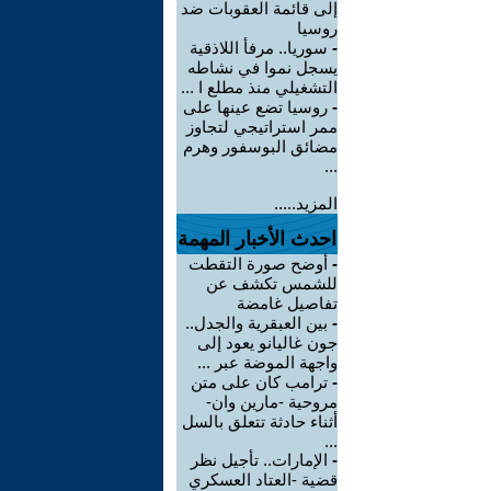
إلى قائمة العقوبات ضد
روسيا
-
سوريا.. مرفأ اللاذقية
يسجل نموا في نشاطه
التشغيلي منذ مطلع ا ...
-
روسيا تضع عينها على
ممر استراتيجي لتجاوز
مضائق البوسفور وهرم
...
المزيد.....
احدث الأخبار المهمة
-
أوضح صورة التقطت
للشمس تكشف عن
تفاصيل غامضة
-
بين العبقرية والجدل..
جون غاليانو يعود إلى
واجهة الموضة عبر ...
-
ترامب كان على متن
مروحية -مارين وان-
أثناء حادثة تتعلق بالسل
...
-
الإمارات.. تأجيل نظر
قضية -العتاد العسكري