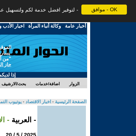
موافق - OK
لتوفير افضل خدمة لكم ولتسهيل عملي
أخبار عامة
-
وكالة أنباء المرأة
-
اخبار الأدب و
الموقع
يسارية
"من أج
حاز ال
إذا لديك
الزوار
اضافة/خدمات
بحث/الارشيف
الصفحة الرئيسية
-
اخبار الاقتصاد
-
يوتيوب الت
- العربية
- ال
2025 / 5 / 20