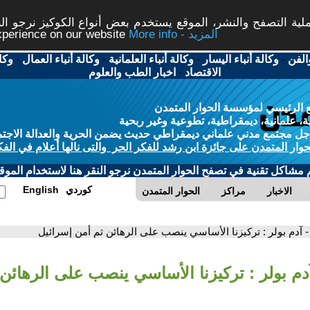
ة التصفح والنشر، الموقع يستخدم بعض أنواع الكوكيز نرجو النق
More info - المزيد
experience on our website
الفن
-
وكالة أنباء اليسار
-
وكالة أنباء العلمانية
-
وكالة أنباء العمال
-
وكا
الاقتصاد
-
اخبار الطب والعلوم
 الرئيسي لمؤسسة الحوار المتمدن
، علمانية، ديمقراطية، تطوعية وغير ربحية
ل مجتمع مدني علماني ديمقراطي حديث يضمن الحرية والعدالة الاجتم
حوار المتمدن على جائزة ابن رشد للفكر الحر والتى نالها أعلام في الفك
م مشاكل تقنية في تصفح الحوار المتمدن نرجو النقر هنا لاستخدام الموقع
كوردي
English
الاخبار
مراكز
الحوار المتمدن
- آدم بولر : تركيزنا الأساسي ينصب على الرهائن ثم أمن إسرائيل
دم بولر : تركيزنا الأساسي ينصب على الرهائن