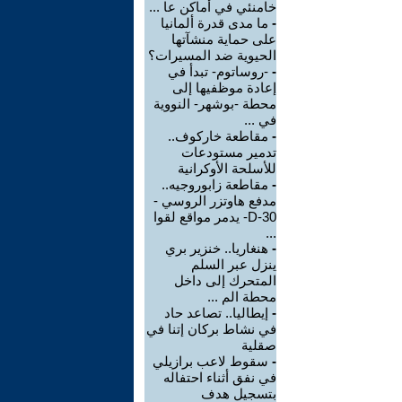
خامنئي في أماكن عا ...
-
ما مدى قدرة ألمانيا
على حماية منشآتها
الحيوية ضد المسيرات؟
-
-روساتوم- تبدأ في
إعادة موظفيها إلى
محطة -بوشهر- النووية
في ...
-
مقاطعة خاركوف..
تدمير مستودعات
للأسلحة الأوكرانية
-
مقاطعة زابوروجيه..
مدفع هاوتزر الروسي -
D-30- يدمر مواقع لقوا
...
-
هنغاريا.. خنزير بري
ينزل عبر السلم
المتحرك إلى داخل
محطة الم ...
-
إيطاليا.. تصاعد حاد
في نشاط بركان إتنا في
صقلية
-
سقوط لاعب برازيلي
في نفق أثناء احتفاله
بتسجيل هدف