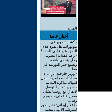
المزيد.....
أخبار عامة
-
كشك تصوير في
نيويورك.. هل تقود هذه
الصور غرباء إلى الحب؟
-
رغم فقدانه البصر..
رجل يتحدى واقعه
ويصنع خبز التورتيلا في
مط ...
-
وزير خارجية إيران: لا
محادثات مع أمريكا بظل
انتهاك مذكرة الت ...
-
سوريا تعلن التوصل
لاتفاق مع روسيا بشأن
مصير قاعدتي حميميم
وط ...
-
إعلام إيراني: نشر صور
للمرشد الأعلى مجتبى