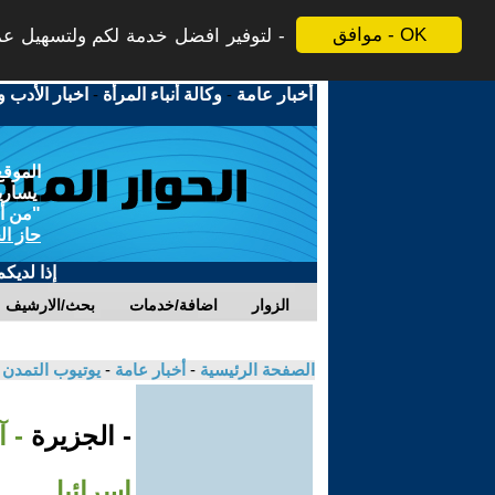
موافق - OK
لتوفير افضل خدمة لكم ولتسهيل عملي
أخبار عامة
-
وكالة أنباء المرأة
-
اخبار الأدب و
الموقع
يسارية
"من أج
حاز ال
إذا لديك
الزوار
اضافة/خدمات
بحث/الارشيف
الصفحة الرئيسية
-
أخبار عامة
-
يوتيوب التمدن
- الجزيرة
- آ
إسرائيل