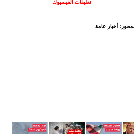
تعليقات الفيسبوك
محور: أخبار عامة