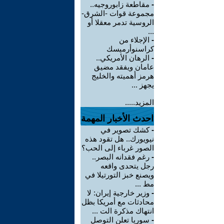
-
مقاطعة زابوروجيه..
مجموعة قوات -الشرق-
الروسية تدمر معقلا أو
...
-
الإجلاء من
كراسنوأرميسك
-
الرهان الأمريكي..
عامان ويفقد مضيق
هرمز أهميته والخليج
يجهز ...
المزيد.....
احدث الأخبار المهمة
-
كشك تصوير في
نيويورك.. هل تقود هذه
الصور غرباء إلى الحب؟
-
رغم فقدانه البصر..
رجل يتحدى واقعه
ويصنع خبز التورتيلا في
مط ...
-
وزير خارجية إيران: لا
محادثات مع أمريكا بظل
انتهاك مذكرة الت ...
-
سوريا تعلن التوصل