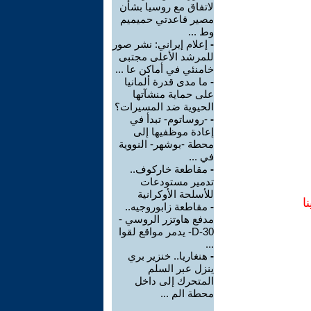
لاتفاق مع روسيا بشأن
مصير قاعدتي حميميم
وط ...
-
إعلام إيراني: نشر صور
للمرشد الأعلى مجتبى
خامنئي في أماكن عا ...
-
ما مدى قدرة ألمانيا
على حماية منشآتها
الحيوية ضد المسيرات؟
-
-روساتوم- تبدأ في
إعادة موظفيها إلى
محطة -بوشهر- النووية
في ...
-
مقاطعة خاركوف..
تدمير مستودعات
للأسلحة الأوكرانية
ا
-
مقاطعة زابوروجيه..
مدفع هاوتزر الروسي -
D-30- يدمر مواقع لقوا
...
-
هنغاريا.. خنزير بري
ينزل عبر السلم
المتحرك إلى داخل
محطة الم ...