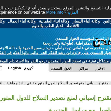
ة التصفح والنشر، الموقع يستخدم بعض أنواع الكوكيز نرجو النق
More info - المزيد
experience on our website
الفن
-
وكالة أنباء اليسار
-
وكالة أنباء العلمانية
-
وكالة أنباء العمال
-
وكا
الاقتصاد
-
اخبار الطب والعلوم
 الرئيسي لمؤسسة الحوار المتمدن
، علمانية، ديمقراطية، تطوعية وغير ربحية
ل مجتمع مدني علماني ديمقراطي حديث يضمن الحرية والعدالة الاجتم
حوار المتمدن على جائزة ابن رشد للفكر الحر والتى نالها أعلام في الفك
م مشاكل تقنية في تصفح الحوار المتمدن نرجو النقر هنا لاستخدام الموقع
كوردي
English
الاخبار
مراكز
الحوار المتمدن
- مقترح إسباني لمنع تصدير السلاح للدول المتورطة في إبادة جماعية.. ا
مقترح إسباني لمنع تصدير السلاح للدول المتور
تفاصيل مع مراسل الجزيرة