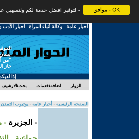
موافق - OK
لتوفير افضل خدمة لكم ولتسهيل عملي
أخبار عامة
-
وكالة أنباء المرأة
-
اخبار الأدب و
الموقع
يسارية
"من أج
حاز ال
إذا لديك
الزوار
اضافة/خدمات
بحث/الارشيف
الصفحة الرئيسية
-
أخبار عامة
-
يوتيوب التمدن
- الجزيرة
- 
جماعية.. ال