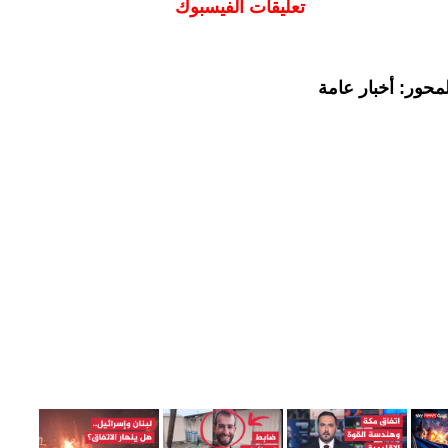
تعليقات الفيسبوك
محور: أخبار عامة