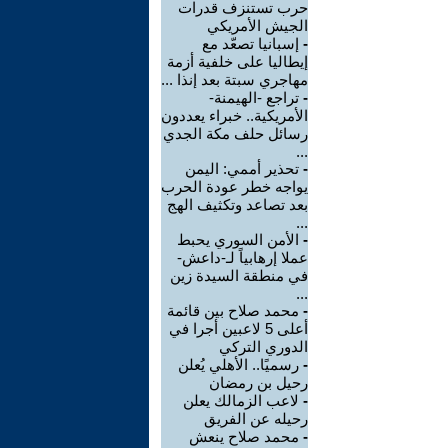
حرب تستنزف قدرات
الجيش الأمريكي
-
إسبانيا تصعّد مع
إيطاليا على خلفية أزمة
مهاجري سبتة بعد إنذا ...
-
تراجع -الهيمنة-
الأمريكية.. خبراء يعددون
رسائل حلف مكة الجدي
...
-
تحذير أممي: اليمن
يواجه خطر عودة الحرب
بعد تصاعد وتكثيف الهج
...
-
الأمن السوري يحبط
عملا إرهابياً لـ-داعش-
في منطقة السيدة زين
...
-
محمد صلاح بين قائمة
أعلى 5 لاعبين أجرا في
الدوري التركي
-
رسميًا.. الأهلي يُعلن
رحيل بن رمضان
-
لاعب الزمالك يعلن
رحيله عن الفريق
-
محمد صلاح ينعش