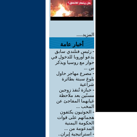
المزيد.....
أخبار عامة
-
رئيس فنلندي سابق
يدعو أوروبا للدخول في
حوار مع روسيا ويذكر
س ...
-
مصرع مهاجر حاول
بلوغ سبتة بطائرة
شراعية
-
خبازة تُنقذ زوجين
مسنّين بعد ملاحظة
غيابهما المفاجئ عن
المخب ...
-
الحوثيون يكثفون
هجماتهم على قوات
الحكومة اليمنية
المدعومة من ...
-
استراتيجية إيران..