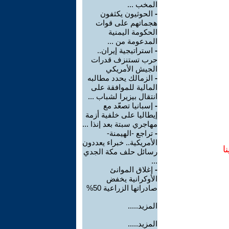
المخب ...
-
الحوثيون يكثفون
هجماتهم على قوات
الحكومة اليمنية
المدعومة من ...
-
استراتيجية إيران..
حرب تستنزف قدرات
الجيش الأمريكي
-
الزمالك يحدد مطالبه
المالية للموافقة على
انتقال بيزيرا لشباب ...
-
إسبانيا تصعّد مع
إيطاليا على خلفية أزمة
مهاجري سبتة بعد إنذا ...
-
تراجع -الهيمنة-
الأمريكية.. خبراء يعددون
ا
رسائل حلف مكة الجدي
...
-
إغلاق الموانئ
الأوكرانية يخفض
صادراتها الزراعية 50%
المزيد.....
المزيد.....