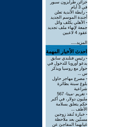
خزائن طرابزون سبور
في 3 أيام
-
رابطة الأندية تعلن
أجندة الموسم الجديد
-
الأهلي يكلف وائل
جمعة لإنهاء ملف تجديد
عقود 4 لاعبين
المزيد.....
احدث الأخبار المهمة
-
رئيس فنلندي سابق
يدعو أوروبا للدخول في
حوار مع روسيا ويذكر
س ...
-
مصرع مهاجر حاول
بلوغ سبتة بطائرة
شراعية
-
تغريم -ميتا- 567
مليون دولار، في أكبر
حكم يتعلق بسلامة
الأطف ...
-
خبازة تُنقذ زوجين
مسنّين بعد ملاحظة
غيابهما المفاجئ عن