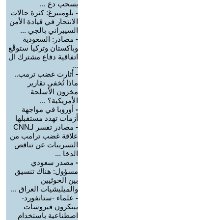
يسحب دع ...
-
بلومبيرغ: كثرة حالات
الانتحار في قيادة الأمن
السيبراني بالجي ...
-
مصادر: السعودية
وباكستان وتركيا ستوقّع
اتفاقية دفاع مشترك ال
...
-
أثارت غضب ترمب..
ماذا تُخفي تقارير
مخزون الأسلحة
الأمريكية؟ ...
-
أوروبا في مواجهة
أزمات تهدد مستقبلها
-
مصادر تفسر لـCNN
علاقة غضب ترامب من
التسريبات عن تناقص
الذخا ...
-
مصدر سعودي
مسؤول: هناك تنسيق
بين الحوثيين
والميليشيات العراق ...
-
علماء -ستانفورد-
يبتكرون فيروسات
اصطناعية باستخدام