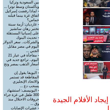
بين السعودية وتركيا
وباكستان وسط توترا ...
-
لماذا رفضت إسرائيل
اتفاق غزة بينما قبلته
حماس؟
-
غارديان: أزمة سبتة
تختبر رهان سانشيز
على إسبانيا المستقلة
-
تحديث البنوك
والشركات.. سعر الدولار
اليوم في مصر مقابل
الجني ...
-
مفاجأة في عيار 21
اليوم.. تراجع جديد في
أسعار الذهب بمصر وتح
...
-
اليويفا يقول إن
المقاطعة قد تستمر
والاتحاد الإنجليزي
يسحب دع ...
-
اليونيسف: استشهاد
300 طفل في غزة جراء
جاد الأفلام الجيدة
خروقات الاحتلال منذ
وق ...
ا
-
عشرات الإصابات