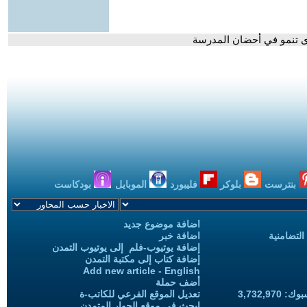
بنترست
بلوكر
فليبورد
الموبايل
بودكاست
اضافة موضوع جديد
التضامنية
اضافة خبر
إضافة يوتيوب-فلم إلى يوتيوب التمدن
إضافة كتاب إلى مكتبة التمدن
Add new article - English
أضف حملة
3,732,97
تعديل الموقع الفرعي للكاتب-ة
ابحث في موقع الحوار المتمدن