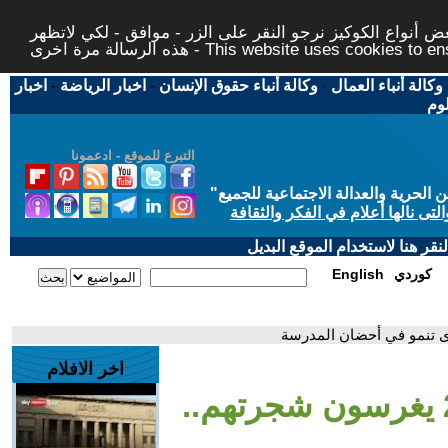
 أنواع الكوكيز نرجو النقر على الزر - موافق - لكي لاتظهر
This website uses cookies to ensure you ge
وكالة أنباء العمال
-
وكالة أنباء حقوق الإنسان
-
اخبار الرياضة
-
اخبار
لوم
التبرع للموقع - ادعمونا
حرية والعدالة الاجتماعية للجميع
"
تى نالها أعلام في الفكر والثقافة
قر هنا لاستخدام الموقع البديل
كوردي
English
اخر الافلام
- خريجو الشويفات 2025 يغرسون شجرتهم..