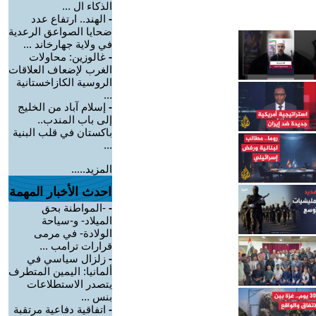
الذكاء ال ...
-
الهند.. ارتفاع عدد
ضحايا الصواعق الرعدية
في ولاية جهارخاند ...
-
غالوزين: محاولات
الغرب لإضعاف العلاقات
الروسية الكازاخستانية
...
-
إسلام آباد من الخليج
إلى باب المندب..
باكستان في قلب البنية
...
المزيد.....
احدث الأخبار المهمة
-
-المواطنة بحق
الميلاد- و-سياحة
الولادة- في مرمى
قرارات ترامب ...
-
زلزال سياسي في
ألمانيا: اليمين المتطرف
يتصدر الاستطلاعات
بنس ...
-
اتفاقية دفاعية مرتقبة