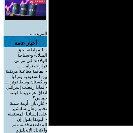
المزيد.....
أخبار عامة
-
-المواطنة بحق
الميلاد- و-سياحة
الولادة- في مرمى
قرارات ترامب ...
-
اتفاقية دفاعية مرتقبة
بين السعودية وتركيا
وباكستان وسط توترا ...
-
لماذا رفضت إسرائيل
اتفاق غزة بينما قبلته
حماس؟
-
غارديان: أزمة سبتة
تختبر رهان سانشيز
على إسبانيا المستقلة
-
اليويفا يقول إن
المقاطعة قد تستمر
والاتحاد الإنجليزي