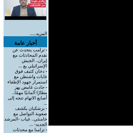
المزيد.....
أخبار عامة
-
ترامب يتحدث عن
تقدم المحادثات مع
إيران.. الجيش
الإسرائيلي يع ...
-
دخان كثيف فوق
غابات واشنطن مع
استمرار جهود الإطفاء
-
حادث غامض يهز
مطارًا ألمانيًا مهمًا..
أصابع الاتهام تتجه إلى
...
-
بزشكيان يكشف
صعوبة التواصل مع
خامنئي.. غياب -المرشد
الجديد- ...
-
تزامنا مع محدثات