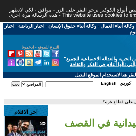
 أنواع الكوكيز نرجو النقر على الزر - موافق - لكي لاتظهر
This website uses cookies to ensure you ge
وكالة أنباء العمال
-
وكالة أنباء حقوق الإنسان
-
اخبار الرياضة
-
اخبار
لوم
التبرع للموقع - ادعمونا
حرية والعدالة الاجتماعية للجميع
"
تى نالها أعلام في الفكر والثقافة
قر هنا لاستخدام الموقع البديل
كوردي
English
ل على قطاع غزة؟
اخر الافلام
ميدانية في القصف