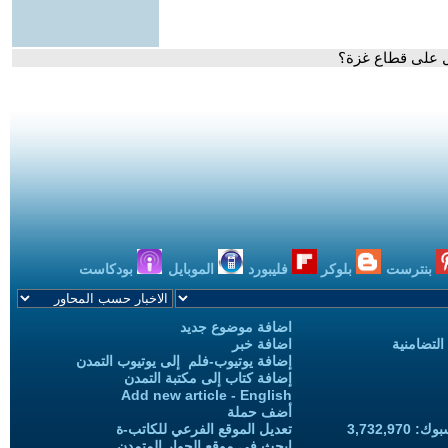
ل على قطاع غزة؟
بنترست
بلوكر
فليبورد
الموبايل
بودكاست
اضافة موضوع جديد
التضامنية
اضافة خبر
إضافة يوتيوب-فلم إلى يوتيوب التمدن
إضافة كتاب إلى مكتبة التمدن
Add new article - English
أضف حملة
3,732,97
تعديل الموقع الفرعي للكاتب-ة
ابحث في موقع الحوار المتمدن