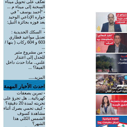
تعكف على تحويل ميناء
السخنة إلى ميناء م ...
-
“أحمد يوسف ” في
حواره الإذاعي الوحيد
بعد فوزه بجائزة النيل:
...
-
السكك الحديدية :
تعديل مواعيد قطاري
603 و 604 ركاب ( بنها /
...
-
من مشروع مثير
للجدل إلى اعتذار
علني.. ماذا حدث داخل
الفيفا؟ ...
المزيد.....
احدث الأخبار المهمة
-
تمرين بصعقات
كهربائية... هل تجرؤ على
تجربته لمدة 20 دقيقة؟
-
كيف تحمي بصرك أثناء
مشاهدة كسوف
الشمس الكلي هذا
الشهر؟