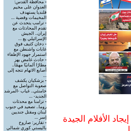
-
محافظة القدس:
العدوان على مخيم
قلنديا يستهدف
المخيمات وقضية ...
-
ترامب يتحدث عن
تقدم المحادثات مع
إيران.. الجيش
الإسرائيلي يع ...
-
دخان كثيف فوق
غابات واشنطن مع
استمرار جهود الإطفاء
-
حادث غامض يهز
مطارًا ألمانيًا مهمًا..
أصابع الاتهام تتجه إلى
...
-
بزشكيان يكشف
صعوبة التواصل مع
خامنئي.. غياب -المرشد
الجديد- ...
-
تزامنا مع محدثات
روما.. تصعيد في جنوب
لبنان ومقتل جنديين
جاد الأفلام الجيدة
إسر ...
-
تقارير: صاروخ
ا
باليستي كوري شمالي