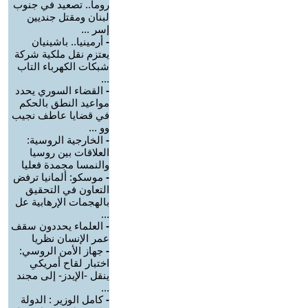
روما.. تصعيد في جنوب
لبنان ومقتل جنديين
إسر ...
-
أرمينيا.. باشينيان
يعتزم نقل ملكية شركة
شبكات الكهرباء التاب
...
-
القضاء السوري يحدد
مواعيد النطق بالحكم
في قضايا عاطف نجيب
وو ...
-
الخارجية الروسية:
العلاقات بين روسيا
والنمسا مجمدة فعليا
-
موسكو: ألمانيا ترفض
التعاون في التحقيق
بالهجمات الإرهابية عل
...
-
العلماء يحددون سقف
عمر الإنسان نظريا
-
جهاز الأمن الروسي:
اختبار لقاح أمريكي
ينقل -الإيدز- إلى مجند
...
-
كامل الوزير : الدولة