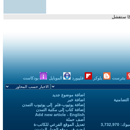
ركا ستفشل
بنترست
بلوكر
فليبورد
الموبايل
بودكاست
اضافة موضوع جديد
التضامنية
اضافة خبر
إضافة يوتيوب-فلم إلى يوتيوب التمدن
إضافة كتاب إلى مكتبة التمدن
Add new article - English
أضف حملة
3,732,97
تعديل الموقع الفرعي للكاتب-ة
ابحث في موقع الحوار المتمدن