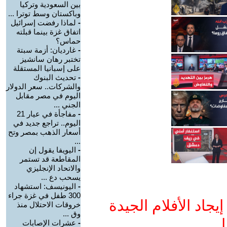
بين السعودية وتركيا
وباكستان وسط توترا ...
-
لماذا رفضت إسرائيل
اتفاق غزة بينما قبلته
حماس؟
-
غارديان: أزمة سبتة
تختبر رهان سانشيز
على إسبانيا المستقلة
-
تحديث البنوك
والشركات.. سعر الدولار
اليوم في مصر مقابل
الجني ...
-
مفاجأة في عيار 21
اليوم.. تراجع جديد في
أسعار الذهب بمصر وتح
...
-
اليويفا يقول إن
المقاطعة قد تستمر
والاتحاد الإنجليزي
يسحب دع ...
-
اليونيسف: استشهاد
300 طفل في غزة جراء
جاد الأفلام الجيدة
خروقات الاحتلال منذ
وق ...
ا
-
عشرات الإصابات