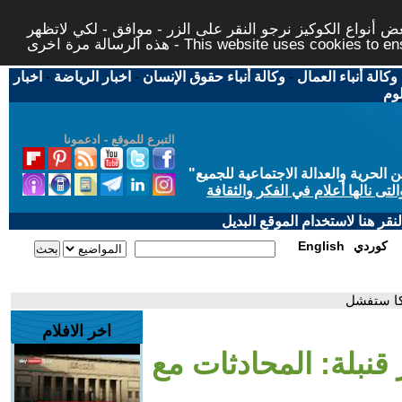
 أنواع الكوكيز نرجو النقر على الزر - موافق - لكي لاتظهر
This website uses cookies to ensure you ge
وكالة أنباء العمال
-
وكالة أنباء حقوق الإنسان
-
اخبار الرياضة
-
اخبار
لوم
التبرع للموقع - ادعمونا
حرية والعدالة الاجتماعية للجميع
"
تى نالها أعلام في الفكر والثقافة
قر هنا لاستخدام الموقع البديل
كوردي
English
ركا ستفشل
اخر الافلام
 قنبلة: المحادثات مع