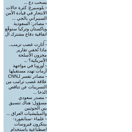
يسحب دع ...
-
بلومبيرغ: كثرة حالات
الانتحار في قيادة الأمن
السيبراني بالجي ...
-
مصادر: السعودية
وباكستان وتركيا ستوقّع
اتفاقية دفاع مشترك ال
...
-
أثارت غضب ترمب..
ماذا تُخفي تقارير
مخزون الأسلحة
الأمريكية؟ ...
-
أوروبا في مواجهة
أزمات تهدد مستقبلها
-
مصادر تفسر لـCNN
علاقة غضب ترامب من
التسريبات عن تناقص
الذخا ...
-
مصدر سعودي
مسؤول: هناك تنسيق
بين الحوثيين
والميليشيات العراق ...
-
علماء -ستانفورد-
يبتكرون فيروسات
اصطناعية باستخدام