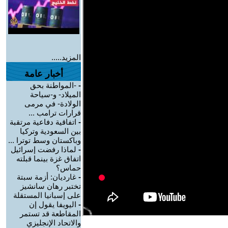
المزيد.....
أخبار عامة
-
-المواطنة بحق
الميلاد- و-سياحة
الولادة- في مرمى
قرارات ترامب ...
-
اتفاقية دفاعية مرتقبة
بين السعودية وتركيا
وباكستان وسط توترا ...
-
لماذا رفضت إسرائيل
اتفاق غزة بينما قبلته
حماس؟
-
غارديان: أزمة سبتة
تختبر رهان سانشيز
على إسبانيا المستقلة
-
اليويفا يقول إن
المقاطعة قد تستمر
والاتحاد الإنجليزي