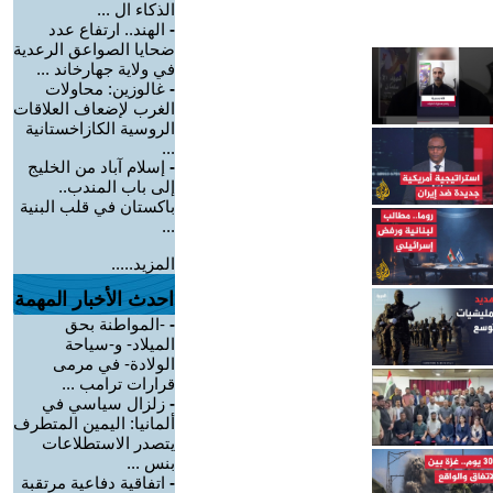
الذكاء ال ...
-
الهند.. ارتفاع عدد
ضحايا الصواعق الرعدية
في ولاية جهارخاند ...
-
غالوزين: محاولات
الغرب لإضعاف العلاقات
الروسية الكازاخستانية
...
-
إسلام آباد من الخليج
إلى باب المندب..
باكستان في قلب البنية
...
المزيد.....
احدث الأخبار المهمة
-
-المواطنة بحق
الميلاد- و-سياحة
الولادة- في مرمى
قرارات ترامب ...
-
زلزال سياسي في
ألمانيا: اليمين المتطرف
يتصدر الاستطلاعات
بنس ...
-
اتفاقية دفاعية مرتقبة