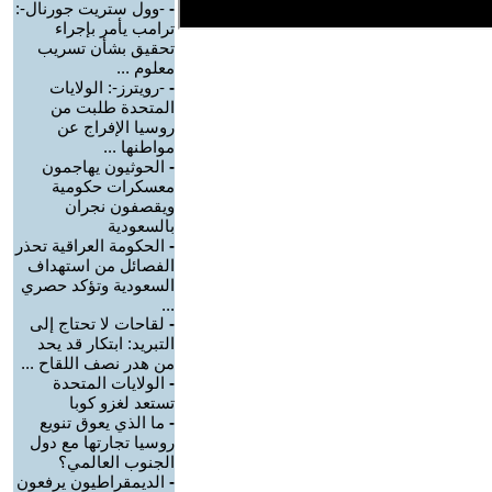
-
-وول ستريت جورنال-:
ترامب يأمر بإجراء
تحقيق بشأن تسريب
معلوم ...
-
-رويترز-: الولايات
المتحدة طلبت من
روسيا الإفراج عن
مواطنها ...
-
الحوثيون يهاجمون
معسكرات حكومية
ويقصفون نجران
بالسعودية
-
الحكومة العراقية تحذر
الفصائل من استهداف
السعودية وتؤكد حصري
...
-
لقاحات لا تحتاج إلى
التبريد: ابتكار قد يحد
من هدر نصف اللقاح ...
-
الولايات المتحدة
تستعد لغزو كوبا
-
ما الذي يعوق تنويع
روسيا تجارتها مع دول
الجنوب العالمي؟
-
الديمقراطيون يرفعون