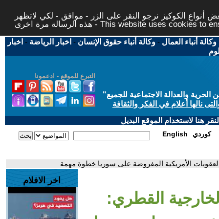
 أنواع الكوكيز نرجو النقر على الزر - موافق - لكي لاتظهر
This website uses cookies to ensure you ge
وكالة أنباء العمال
-
وكالة أنباء حقوق الإنسان
-
اخبار الرياضة
-
اخبار
لوم
التبرع للموقع - ادعمونا
حرية والعدالة الاجتماعية للجميع
"
تى نالها أعلام في الفكر والثقافة
قر هنا لاستخدام الموقع البديل
كوردي
English
 العقوبات الأمريكية المفروضة على سوريا خطوة مهمة
اخر الافلام
الخارجية القطري: