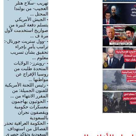
تهريب -سلاح هتلر
العجيب- من بولندا
المحتل ...
-
الجيش الأمريكي
يتسلم دفعة كبيرة من
صواريخ استخدمت لأول
مرة ف ...
-
-وول ستريت جورنال-:
ترامب يأمر بإجراء
تحقيق بشأن تسريب
معلوم ...
-
-رويترز-: الولايات
المتحدة طلبت من
روسيا الإفراج عن
مواطنها ...
-
رئيس اللجنة الأمريكية
للفنون الجميلة: من
المقرر الانتهاء من ...
-
الحوثيون يهاجمون
معسكرات حكومية
ويقصفون نجران
بالسعودية
-
الحكومة العراقية تحذر
الفصائل من استهداف
السعودية وتؤكد حصري