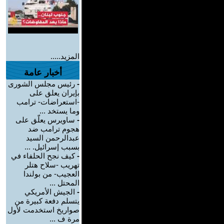
المزيد.....
أخبار عامة
-
رئيس مجلس الشورى
بإيران يعلق على
-استعراضات- ترامب
وما يستخد ...
-
ساويرس يعلّق على
هجوم ترامب ضد
عبدالرحمن السيد
بسبب إسرائيل. ...
-
كيف نجح الحلفاء في
تهريب -سلاح هتلر
العجيب- من بولندا
المحتل ...
-
الجيش الأمريكي
يتسلم دفعة كبيرة من
صواريخ استخدمت لأول
مرة ف ...