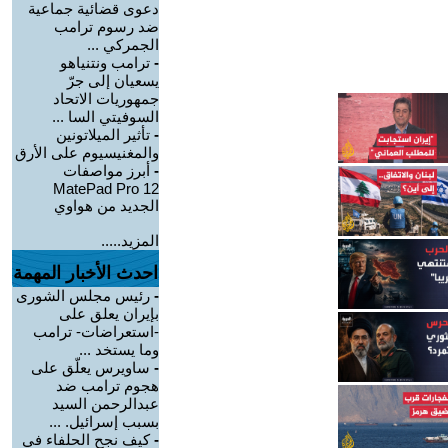
دعوى قضائية جماعية
ضد رسوم ترامب
الجمركي ...
-
ترامب ونتنياهو
يسعيان إلى جرّ
جمهوريات الاتحاد
السوفيتي السا ...
-
تأثير الميلاتونين
والمغنيسيوم على الأرق
-
أبرز مواصفات
MatePad Pro 12
الجديد من هواوي
المزيد.....
احدث الأخبار المهمة
-
رئيس مجلس الشورى
بإيران يعلق على
-استعراضات- ترامب
وما يستخد ...
-
ساويرس يعلّق على
هجوم ترامب ضد
عبدالرحمن السيد
بسبب إسرائيل. ...
-
كيف نجح الحلفاء في