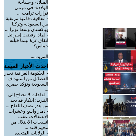
الميلاد- و-سياحة
الولادة- في مرمى
قرارات ترامب ...
-
اتفاقية دفاعية مرتقبة
بين السعودية وتركيا
وباكستان وسط توترا ...
-
لماذا رفضت إسرائيل
اتفاق غزة بينما قبلته
حماس؟
المزيد.....
احدث الأخبار المهمة
-
الحكومة العراقية تحذر
الفصائل من استهداف
السعودية وتؤكد حصري
...
-
لقاحات لا تحتاج إلى
التبريد: ابتكار قد يحد
من هدر نصف اللقاح ...
-
دمار واسع وعشرات
الاعتقالات عقب
انسحاب الاحتلال من
مخيم قلند ...
-
الولايات المتحدة