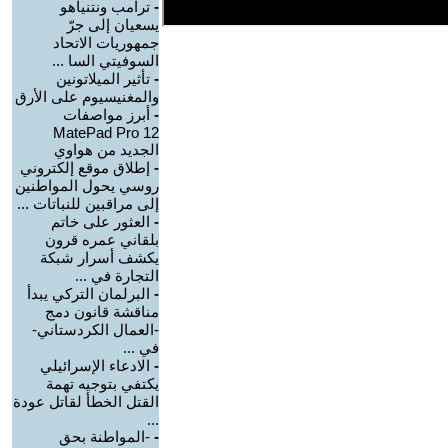
-
ترامب ونتنياهو
يسعيان إلى جرّ
جمهوريات الاتحاد
السوفيتي السا ...
-
تأثير الميلاتونين
والمغنيسيوم على الأرق
-
أبرز مواصفات
MatePad Pro 12
الجديد من هواوي
-
إطلاق موقع إلكتروني
روسي يحول المواطنين
إلى مراقبين للنباتات ...
-
العثور على خاتم
بلقاني عمره قرون
يكشف أسرار شبكة
التجارة في ...
-
البرلمان التركي يبدأ
مناقشة قانون دمج
-العمال الكردستاني-
في ...
-
الادعاء الإسرائيلي
يكتفي بتوجيه تهمة
القتل الخطأ لقاتل عودة
...
-
-المواطنة بحق