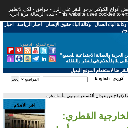
 أنواع الكوكيز نرجو النقر على الزر - موافق - لكي لاتظهر
This website uses cookies to ensure you ge
وكالة أنباء العمال
-
وكالة أنباء حقوق الإنسان
-
اخبار الرياضة
-
اخبار
لوم
التبرع للموقع - ادعمونا
حرية والعدالة الاجتماعية للجميع
"
تى نالها أعلام في الفكر والثقافة
قر هنا لاستخدام الموقع البديل
كوردي
English
أن الإفراج عن عيدان ألكسندر سينهي مأساة غزة
اخر الافلام
الخارجية القطري: