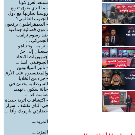
تستعد لغزو كوبا
-
ما الذي يعوق تنويع
روسيا تجارتها مع دول
الجنوب العالمي؟
-
الديمقراطيون يرفعون
دعوى قضائية جماعية
ضد رسوم ترامب
الجمركي ...
-
ترامب ونتنياهو
يسعيان إلى جرّ
جمهوريات الاتحاد
السوفيتي السا ...
-
تأثير الميلاتونين
والمغنيسيوم على الأرق
-
جزء من الخلايا
السرطانية يختبئ في
حالة سكون.. تهديد
صامت قد ...
-
اكتشافات أثرية جديدة
في ألتاي تكشف أسرار
حضارتي بازيريك وأفا ...
المزيد.....
المزيد.....