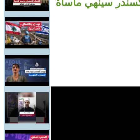
لكسندر سينهي مأساة