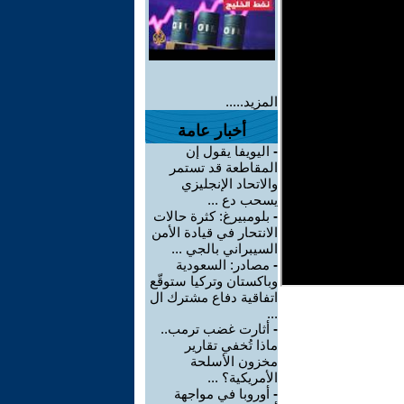
المزيد.....
أخبار عامة
-
اليويفا يقول إن
المقاطعة قد تستمر
والاتحاد الإنجليزي
يسحب دع ...
-
بلومبيرغ: كثرة حالات
الانتحار في قيادة الأمن
السيبراني بالجي ...
-
مصادر: السعودية
وباكستان وتركيا ستوقّع
اتفاقية دفاع مشترك ال
...
-
أثارت غضب ترمب..
ماذا تُخفي تقارير
مخزون الأسلحة
الأمريكية؟ ...
-
أوروبا في مواجهة