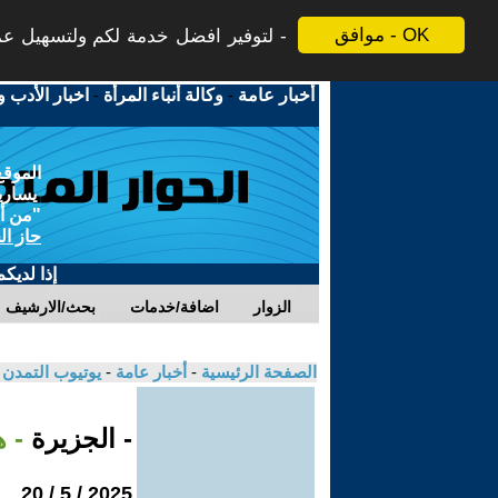
موافق - OK
لتوفير افضل خدمة لكم ولتسهيل عملي
أخبار عامة
-
وكالة أنباء المرأة
-
اخبار الأدب و
الموقع
يسارية
"من أج
حاز ال
إذا لديك
الزوار
اضافة/خدمات
بحث/الارشيف
الصفحة الرئيسية
-
أخبار عامة
-
يوتيوب التمدن
- الجزيرة
- 
2025 / 5 / 20