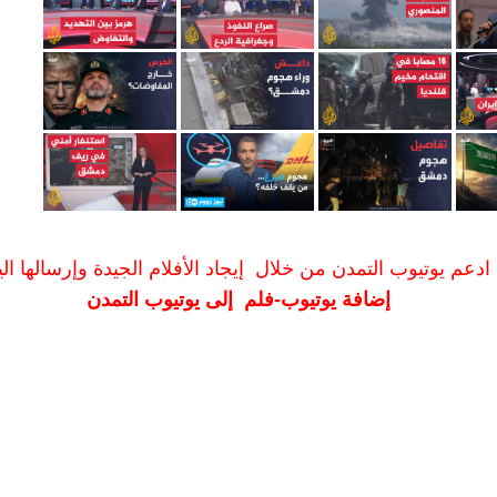
ادعم يوتيوب التمدن من خلال إيجاد الأفلام الجيدة وإرسالها الين
إضافة يوتيوب-فلم إلى يوتيوب التمدن