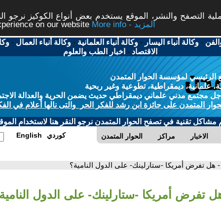
ة التصفح والنشر، الموقع يستخدم بعض أنواع الكوكيز نرجو النق
More info - المزيد
experience on our website
الفن
-
وكالة أنباء اليسار
-
وكالة أنباء العلمانية
-
وكالة أنباء العمال
-
وكا
الاقتصاد
-
اخبار الطب والعلوم
 الرئيسي لمؤسسة الحوار المتمدن
، علمانية، ديمقراطية، تطوعية وغير ربحية
ل مجتمع مدني علماني ديمقراطي حديث يضمن الحرية والعدالة الاجتم
حوار المتمدن على جائزة ابن رشد للفكر الحر والتى نالها أعلام في الفك
م مشاكل تقنية في تصفح الحوار المتمدن نرجو النقر هنا لاستخدام الموقع
كوردي
English
الاخبار
مراكز
الحوار المتمدن
- هل تفرض أمريكا -ستارلينك- على الدول النامية؟
هل تفرض أمريكا -ستارلينك- على الدول النامية