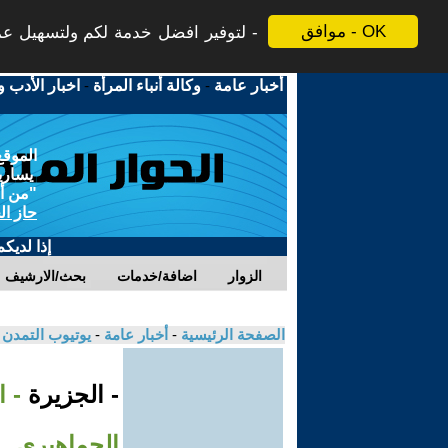
موافق - OK
لتوفير افضل خدمة لكم ولتسهيل عملي
أخبار عامة
-
وكالة أنباء المرأة
-
اخبار الأدب و
الموقع
يسارية
"من أج
حاز ال
إذا لديك
الزوار
اضافة/خدمات
بحث/الارشيف
الصفحة الرئيسية
-
أخبار عامة
-
يوتيوب التمدن
- الجزيرة
- 
الجماهيري