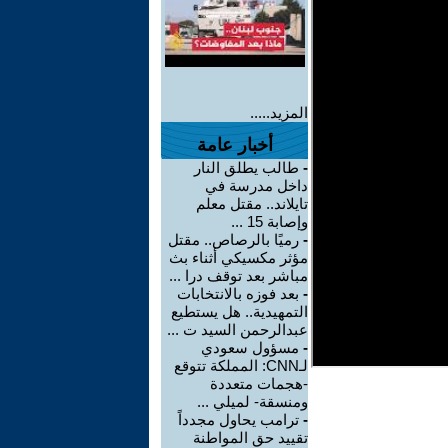
المزيد.....
أخبار عامة
-
طالب يطلق النار
داخل مدرسة في
تايلاند.. مقتل معلم
وإصابة 15 ...
-
رميًا بالرصاص.. مقتل
مؤثر مكسيكي أثناء بث
مباشر بعد توقف درا ...
-
بعد فوزه بالانتخابات
التمهيدية.. هل يستطيع
عبدالرحمن السيد ت ...
-
مسؤول سعودي
لـCNN: المملكة تتوقع
-هجمات متعددة
ومنسقة- لميلي ...
-
ترامب يحاول مجدداً
تقييد حق المواطنة