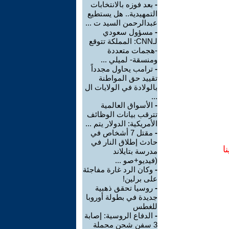
-
بعد فوزه بالانتخابات
التمهيدية.. هل يستطيع
عبدالرحمن السيد ت ...
-
مسؤول سعودي
لـCNN: المملكة تتوقع
-هجمات متعددة
ومنسقة- لميلي ...
-
ترامب يحاول مجدداً
تقييد حق المواطنة
بالولادة في الولايات ال
...
-
الأسواق العالمية
تترقب بيانات الوظائف
الأمريكية: الدولار يتم ...
-
مقتل 7 أشخاص في
حادث إطلاق النار في
ا
مدرسة بتايلاند
(فيديو+صو ...
-
وكان الرد غارة مفاجئة
على برلين!
-
روسيا تحقق ذهبية
جديدة في بطولة أوروبا
للغطس
-
الدفاع الروسية: إصابة
3 سفن شحن محملة