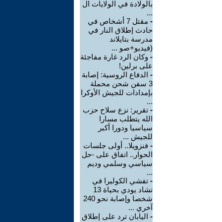
بالولادة في الولايات ال
...
-
مقتل 7 أشخاص في
حادث إطلاق النار في
مدرسة بتايلاند
(فيديو+صو ...
-
وكان الرد غارة مفاجئة
على برلين!
-
الدفاع الروسية: إصابة
3 سفن شحن محملة
بإمدادات للجيش الأوكرا
...
-
تقرير: نزع سلاح حزب
الله يتطلب مسارا
سياسيا ودورا أكبر
للجيش ...
-
فنزويلا.. أولى جلسات
الحوار.. اتفاق على -حل
سياسي وسلمي وديم
...
-
تفشي الكوليرا في
تشاد يودي بحياة 13
شخصا وإصابة نحو 240
آخري ...
-
اليابان ترد على إطلاق