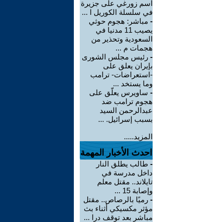
اسم زورغي على جزيرة
في سلسلة الكوريل ا ...
-
مباشر: هجوم حوثي
يصيب 11 مدنيا في
السعودية وتحذير من
هجمات م ...
-
رئيس مجلس الشورى
بإيران يعلق على
-استعراضات- ترامب
وما يستخد ...
-
ساويرس يعلّق على
هجوم ترامب ضد
عبدالرحمن السيد
بسبب إسرائيل. ...
المزيد.....
احدث الأخبار المهمة
-
طالب يطلق النار
داخل مدرسة في
تايلاند.. مقتل معلم
وإصابة 15 ...
-
رميًا بالرصاص.. مقتل
مؤثر مكسيكي أثناء بث
مباشر بعد توقف درا ...