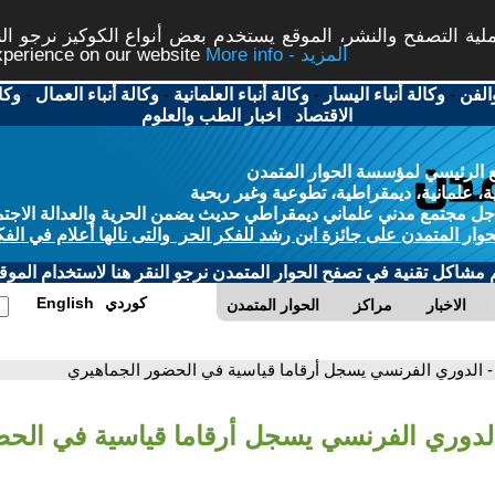
ة التصفح والنشر، الموقع يستخدم بعض أنواع الكوكيز نرجو النق
More info - المزيد
experience on our website
الفن
-
وكالة أنباء اليسار
-
وكالة أنباء العلمانية
-
وكالة أنباء العمال
-
وكا
الاقتصاد
-
اخبار الطب والعلوم
 الرئيسي لمؤسسة الحوار المتمدن
، علمانية، ديمقراطية، تطوعية وغير ربحية
ل مجتمع مدني علماني ديمقراطي حديث يضمن الحرية والعدالة الاجتم
حوار المتمدن على جائزة ابن رشد للفكر الحر والتى نالها أعلام في الفك
م مشاكل تقنية في تصفح الحوار المتمدن نرجو النقر هنا لاستخدام الموقع
كوردي
English
الاخبار
مراكز
الحوار المتمدن
- الدوري الفرنسي يسجل أرقاما قياسية في الحضور الجماهيري
الدوري الفرنسي يسجل أرقاما قياسية في الح