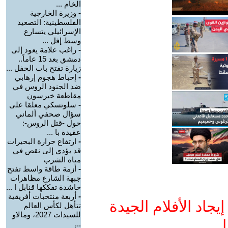
الخام ...
-
وزيرة الخارجية
الفلسطينية: التصعيد
الإسرائيلي يتسارع
وسط إفل ...
-
راغب علامة يعود إلى
دمشق بعد 15 عاماً..
زيارة تفتح باب الحفل ...
-
إحباط هجوم إرهابي
ضد الجنود الروس في
مقاطعة خيرسون
-
سلوتسكي معلقا على
سؤال صحفي ألماني
حول -قتل الروس-:
عقيدة با ...
-
ارتفاع حرارة البحيرات
قد يؤدي إلى نقص في
مياه الشرب
-
أزمة طاقة واسط تفتح
جبهة الشارع مظاهرات
حاشدة تفككها قنابل ا ...
-
أربعة منتخبات أفريقية
جاد الأفلام الجيدة
تتأهل لكأس العالم
للسيدات 2027، ومالاو
ا
...