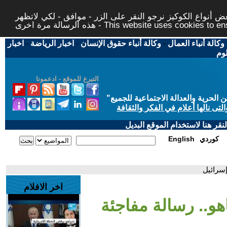
 أنواع الكوكيز نرجو النقر على الزر - موافق - لكي لاتظهر
This website uses cookies to ensure you ge
وكالة أنباء العمال
-
وكالة أنباء حقوق الإنسان
-
اخبار الرياضة
-
اخبار
لوم
التبرع للموقع - ادعمونا
حرية والعدالة الاجتماعية للجميع
"
تى نالها أعلام في الفكر والثقافة
قر هنا لاستخدام الموقع البديل
كوردي
English
إسرائيل
اخر الافلام
اهو.. رسالة مفاجئة