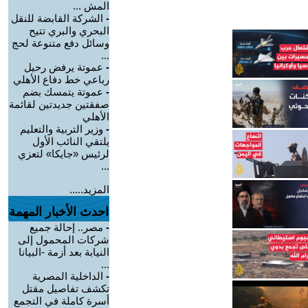
المش ...
-
الشركة القابضة للنقل
البحري والبري تتيح
وسائل دفع متنوعة لحج
...
-
عموتة يرفض رحيل
رباعي خط دفاع الأهلي
-
عموتة يتمسك بضم
صفقتين جديدتين لقائمة
الأهلي
-
وزير التربية والتعليم
يلتقي النائب الأول
لرئيس «جايكا» لتعزي
...
المزيد.....
احدث الأخبار المهمة
-
مصر.. إحالة جميع
شركات المحمول إلى
النيابة بعد أزمة -البيانا
...
-
الداخلية المصرية
تكشف تفاصيل مقتل
أسرة كاملة في التجمع