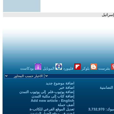
إسرائيل
بنترست
بلوكر
فليبورد
الموبايل
بودكاست
اضافة موضوع جديد
التضامنية
اضافة خبر
إضافة يوتيوب-فلم إلى يوتيوب التمدن
إضافة كتاب إلى مكتبة التمدن
Add new article - English
أضف حملة
3,732,97
تعديل الموقع الفرعي للكاتب-ة
ابحث في موقع الحوار المتمدن