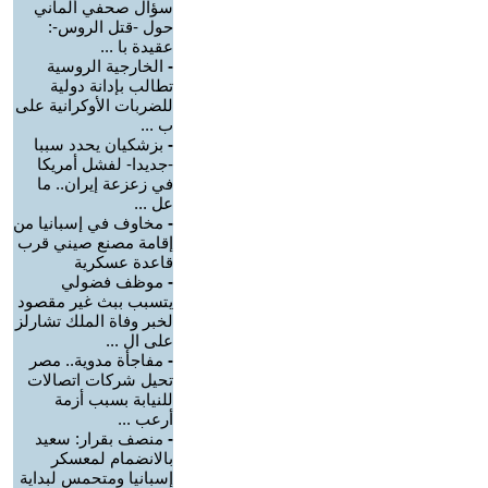
سؤال صحفي ألماني
حول -قتل الروس-:
عقيدة با ...
-
الخارجية الروسية
تطالب بإدانة دولية
للضربات الأوكرانية على
ب ...
-
بزشكيان يحدد سببا
-جديدا- لفشل أمريكا
في زعزعة إيران.. ما
عل ...
-
مخاوف في إسبانيا من
إقامة مصنع صيني قرب
قاعدة عسكرية
-
موظف فضولي
يتسبب ببث غير مقصود
لخبر وفاة الملك تشارلز
على ال ...
-
مفاجأة مدوية.. مصر
تحيل شركات اتصالات
للنيابة بسبب أزمة
أرعب ...
-
منصف بقرار: سعيد
بالانضمام لمعسكر
إسبانيا ومتحمس لبداية