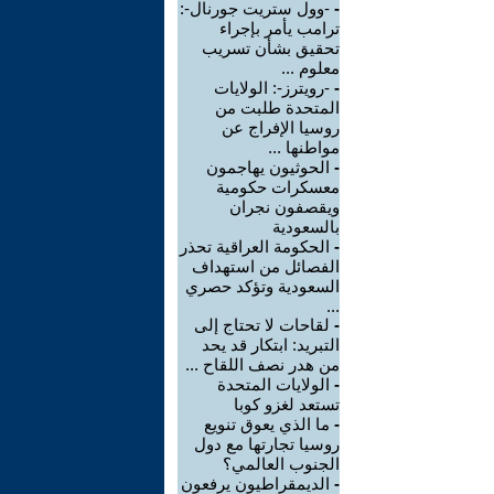
-
-وول ستريت جورنال-:
ترامب يأمر بإجراء
تحقيق بشأن تسريب
معلوم ...
-
-رويترز-: الولايات
المتحدة طلبت من
روسيا الإفراج عن
مواطنها ...
-
الحوثيون يهاجمون
معسكرات حكومية
ويقصفون نجران
بالسعودية
-
الحكومة العراقية تحذر
الفصائل من استهداف
السعودية وتؤكد حصري
...
-
لقاحات لا تحتاج إلى
التبريد: ابتكار قد يحد
من هدر نصف اللقاح ...
-
الولايات المتحدة
تستعد لغزو كوبا
-
ما الذي يعوق تنويع
روسيا تجارتها مع دول
الجنوب العالمي؟
-
الديمقراطيون يرفعون