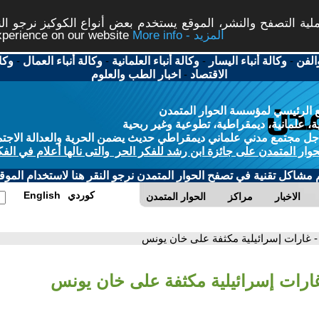
ة التصفح والنشر، الموقع يستخدم بعض أنواع الكوكيز نرجو النق
More info - المزيد
experience on our website
الفن
-
وكالة أنباء اليسار
-
وكالة أنباء العلمانية
-
وكالة أنباء العمال
-
وكا
الاقتصاد
-
اخبار الطب والعلوم
 الرئيسي لمؤسسة الحوار المتمدن
، علمانية، ديمقراطية، تطوعية وغير ربحية
ل مجتمع مدني علماني ديمقراطي حديث يضمن الحرية والعدالة الاجتم
حوار المتمدن على جائزة ابن رشد للفكر الحر والتى نالها أعلام في الفك
م مشاكل تقنية في تصفح الحوار المتمدن نرجو النقر هنا لاستخدام الموقع
كوردي
English
الاخبار
مراكز
الحوار المتمدن
- غارات إسرائيلية مكثفة على خان يونس
غارات إسرائيلية مكثفة على خان يونس