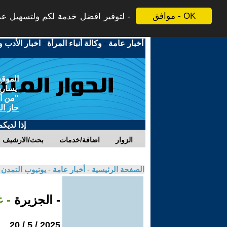
موافق - OK
لتوفير افضل خدمة لكم ولتسهيل عملي
أخبار عامة
-
وكالة أنباء المرأة
-
اخبار الأدب و
الموقع
يسارية
"من أج
حاز ال
إذا لديك
الزوار
اضافة/خدمات
بحث/الارشيف
الصفحة الرئيسية
-
أخبار عامة
-
يوتيوب التمدن
- الجزيرة
- 
2025 / 5 / 20