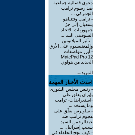
دعوى قضائية جماعية
ضد رسوم ترامب
الجمركي ...
-
ترامب ونتنياهو
يسعيان إلى جرّ
جمهوريات الاتحاد
السوفيتي السا ...
-
تأثير الميلاتونين
والمغنيسيوم على الأرق
-
أبرز مواصفات
MatePad Pro 12
الجديد من هواوي
المزيد.....
احدث الأخبار المهمة
-
رئيس مجلس الشورى
بإيران يعلق على
-استعراضات- ترامب
وما يستخد ...
-
ساويرس يعلّق على
هجوم ترامب ضد
عبدالرحمن السيد
بسبب إسرائيل. ...
-
كيف نجح الحلفاء في