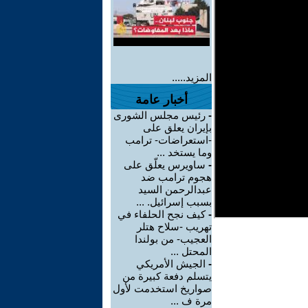
المزيد.....
أخبار عامة
-
رئيس مجلس الشورى
بإيران يعلق على
-استعراضات- ترامب
وما يستخد ...
-
ساويرس يعلّق على
هجوم ترامب ضد
عبدالرحمن السيد
بسبب إسرائيل. ...
-
كيف نجح الحلفاء في
تهريب -سلاح هتلر
العجيب- من بولندا
المحتل ...
-
الجيش الأمريكي
يتسلم دفعة كبيرة من
صواريخ استخدمت لأول
مرة ف ...