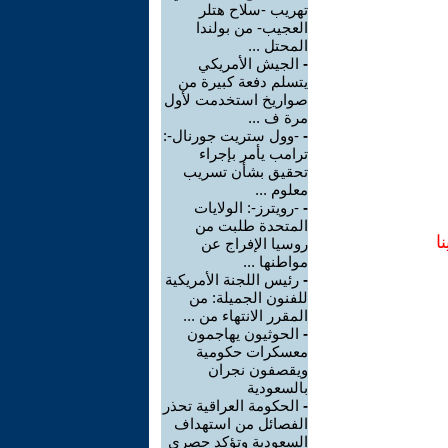
تهريب -سلاح هتلر
العجيب- من بولندا
المحتل ...
-
الجيش الأمريكي
يتسلم دفعة كبيرة من
صواريخ استخدمت لأول
مرة ف ...
-
-وول ستريت جورنال-:
ترامب يأمر بإجراء
تحقيق بشأن تسريب
معلوم ...
-
-رويترز-: الولايات
المتحدة طلبت من
ا
روسيا الإفراج عن
مواطنها ...
-
رئيس اللجنة الأمريكية
للفنون الجميلة: من
المقرر الانتهاء من ...
-
الحوثيون يهاجمون
معسكرات حكومية
ويقصفون نجران
بالسعودية
-
الحكومة العراقية تحذر
الفصائل من استهداف
السعودية وتؤكد حصري