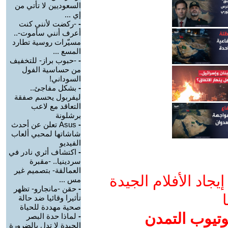
السعوديين لا تأتي من
إي ...
-
-ركضت لأنني كنت
أعرف أنني سأموت-..
مسيّرات روسية تطارد
المسع ...
-
-حبوب براز- للتخفيف
من حساسية الفول
السوداني!
-
بشكل مفاجئ..
ليفربول يحسم صفقة
التعاقد مع لاعب
برشلونة
-
Asus تعلن عن أحدث
شاشاتها لمحبي ألعاب
الفيديو
-
اكتشاف أثري نادر في
سردينيا.. -مقبرة
العمالقة- بتصميم غير
جاد الأفلام الجيدة
مس ...
-
حقن -مانجارو- تظهر
ا
تأثيرا وقائيا ضد حالة
صحية مهددة للحياة
وتيوب التمدن
-
لماذا حدة البصر
الجيدة لا تدل بالضرورة