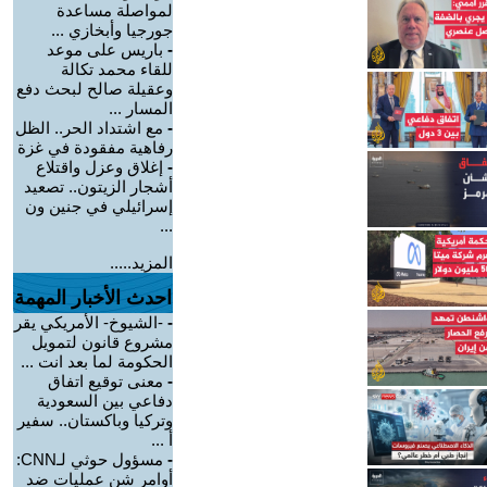
لمواصلة مساعدة
جورجيا وأبخازي ...
-
باريس على موعد
للقاء محمد تكالة
وعقيلة صالح لبحث دفع
المسار ...
-
مع اشتداد الحر.. الظل
رفاهية مفقودة في غزة
-
إغلاق وعزل واقتلاع
أشجار الزيتون.. تصعيد
إسرائيلي في جنين ون
...
المزيد.....
احدث الأخبار المهمة
-
-الشيوخ- الأمريكي يقر
مشروع قانون لتمويل
الحكومة لما بعد انت ...
-
معنى توقيع اتفاق
دفاعي بين السعودية
وتركيا وباكستان.. سفير
أ ...
-
مسؤول حوثي لـCNN:
أوامر شن عمليات ضد