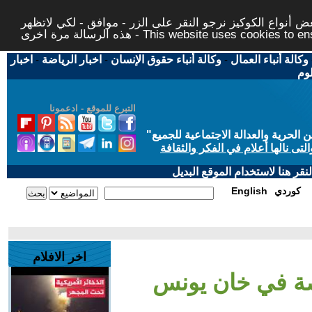
 أنواع الكوكيز نرجو النقر على الزر - موافق - لكي لاتظهر
This website uses cookies to ensure you ge
وكالة أنباء العمال
-
وكالة أنباء حقوق الإنسان
-
اخبار الرياضة
-
اخبار
لوم
التبرع للموقع - ادعمونا
حرية والعدالة الاجتماعية للجميع
"
تى نالها أعلام في الفكر والثقافة
قر هنا لاستخدام الموقع البديل
كوردي
English
اخر الافلام
اصة في خان يونس