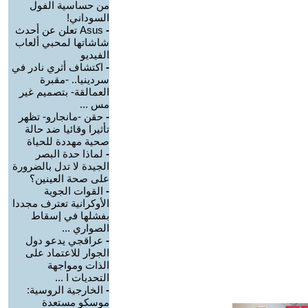
من حساسية الفول
السوداني!
-
Asus تعلن عن أحدث
شاشاتها لمحبي ألعاب
الفيديو
-
اكتشاف أثري نادر في
سردينيا.. -مقبرة
العمالقة- بتصميم غير
مس ...
-
حقن -مانجارو- تظهر
تأثيرا وقائيا ضد حالة
صحية مهددة للحياة
-
لماذا حدة البصر
الجيدة لا تدل بالضرورة
على صحة العينين؟
-
القوات الجوية
الأوكرانية تعترف مجددا
بفشلها في إسقاط
الصواري ...
-
عراقجي يدعو دول
الجوار للاعتماد على
الذات ومواجهة
التحديات ا ...
-
الخارجية الروسية:
موسكو مستعدة