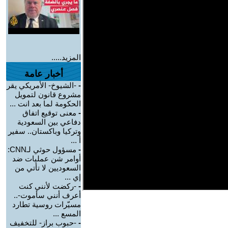
المزيد.....
أخبار عامة
-
-الشيوخ- الأمريكي يقر
مشروع قانون لتمويل
الحكومة لما بعد انت ...
-
معنى توقيع اتفاق
دفاعي بين السعودية
وتركيا وباكستان.. سفير
أ ...
-
مسؤول حوثي لـCNN:
أوامر شن عمليات ضد
السعوديين لا تأتي من
إي ...
-
-ركضت لأنني كنت
أعرف أنني سأموت-..
مسيّرات روسية تطارد
المسع ...
-
-حبوب براز- للتخفيف