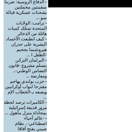
-
الدفاع الروسية: ضربنا
سفينتين محملتين
بشحنات عسكرية قبالة
سو ...
-
ترامب: الولايات
المتحدة تمتلك كميات
هائلة من الذخائر
-
كيف انطبعت الأجساد
البشرية على جدران
هيروشيما بجحيم
-الطفل ا ...
-
البرلمان التركي
يتسلم مشروع -قانون
التضامن الوطني-..
ومعارضة ...
-
حزب بولندي يهاجم
مقترحا لنواب أوكرانيين
ويصفه بـ-الخطاب الإم
...
-
الكاميرات ترصد لحظة
مرور قذيفة إسرائيلية
بمحاذاة منزل مأهول ...
-
-عالم أحياء
اصطناعي-.. نظام
صيني يفتح آفاقا