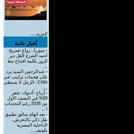
المزيد.....
أخبار عامة
-
سوريا.. رواج تصريح
أحمد الشرع لأهل دير
الزور بكلمة افتتاح مط
...
-
عبدالرحمن السيد يرد
على هجمات ترامب عبر
CNN: -الرجل لا يستطي
...
-
أرباح -أدنوك- تقفز
59% في النصف الأول
من 2026 رغم التحديات
ا ...
-
بعد اتهام سائق تطبيق
نقل ذكي بالتحرش..
الداخلية المصرية
تكشف ...