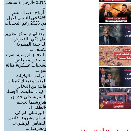
CNN: -الرجل لا يستطي
...
-
أرباح -أدنوك- تقفز
59% في النصف الأول
من 2026 رغم التحديات
ا ...
-
بعد اتهام سائق تطبيق
نقل ذكي بالتحرش..
الداخلية المصرية
تكشف ...
-
الدفاع الروسية: ضربنا
سفينتين محملتين
بشحنات عسكرية قبالة
سو ...
-
ترامب: الولايات
المتحدة تمتلك كميات
هائلة من الذخائر
-
كيف انطبعت الأجساد
البشرية على جدران
هيروشيما بجحيم
-الطفل ا ...
-
البرلمان التركي
يتسلم مشروع -قانون
التضامن الوطني-..
ومعارضة ...