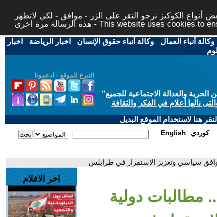
 أنواع الكوكيز نرجو النقر على الزر - موافق - لكي لاتظهر
This website uses cookies to ensure you ge
وكالة أنباء العمال
-
وكالة أنباء حقوق الإنسان
-
اخبار الرياضة
-
اخبار
لوم
التبرع للموقع - ادعمونا
حرية والعدالة الاجتماعية للجميع
"
تى نالها أعلام في الفكر والثقافة
قر هنا لاستخدام الموقع البديل
كوردي
English
بتوافق سياسي وتعزيز الاستقرار في طرابلس
اخر الافلام
. مطالبات دولية