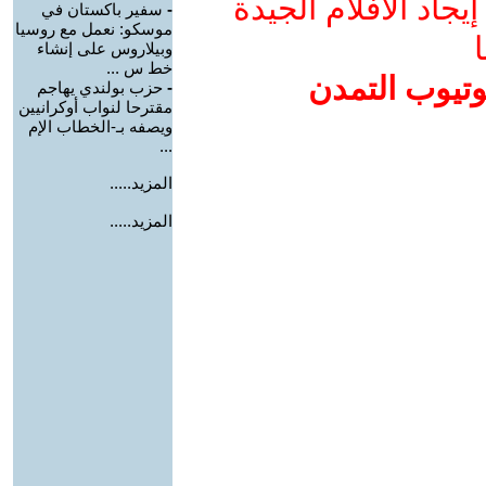
جاد الأفلام الجيدة
-
سفير باكستان في
موسكو: نعمل مع روسيا
ا
وبيلاروس على إنشاء
خط س ...
وتيوب التمدن
-
حزب بولندي يهاجم
مقترحا لنواب أوكرانيين
ويصفه بـ-الخطاب الإم
...
المزيد.....
المزيد.....