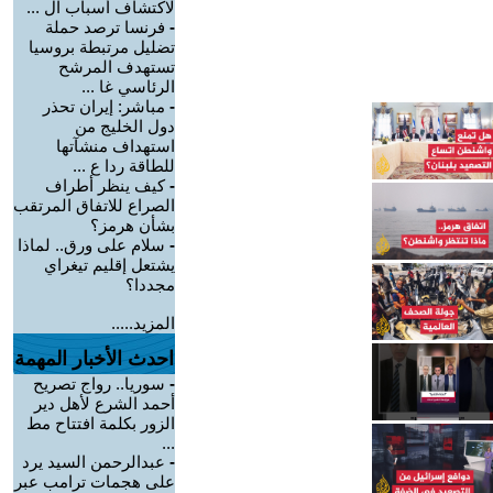
لاكتشاف أسباب ال ...
-
فرنسا ترصد حملة
تضليل مرتبطة بروسيا
تستهدف المرشح
الرئاسي غا ...
-
مباشر: إيران تحذر
دول الخليج من
استهداف منشآتها
للطاقة ردا ع ...
-
كيف ينظر أطراف
الصراع للاتفاق المرتقب
بشأن هرمز؟
-
سلام على ورق.. لماذا
يشتعل إقليم تيغراي
مجددا؟
المزيد.....
احدث الأخبار المهمة
-
سوريا.. رواج تصريح
أحمد الشرع لأهل دير
الزور بكلمة افتتاح مط
...
-
عبدالرحمن السيد يرد
على هجمات ترامب عبر