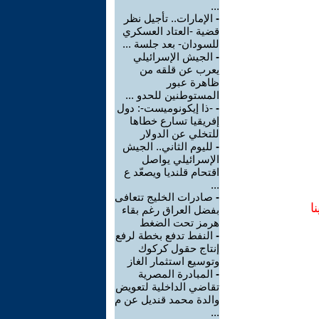
...
-
الإمارات.. تأجيل نظر
قضية -العتاد العسكري
للسودان- بعد جلسة ...
-
الجيش الإسرائيلي
يعرب عن قلقه من
ظاهرة عبور
المستوطنين للحدو ...
-
-ذا إيكونوميست-: دول
إفريقيا تسارع خطاها
للتخلي عن الدولار
-
لليوم الثاني.. الجيش
الإسرائيلي يواصل
اقتحام قلنديا ويصعّد ع
...
-
صادرات الخليج تتعافى
ا
بفضل العراق رغم بقاء
هرمز تحت الضغط
-
النفط تدفع بخطة لرفع
إنتاج حقول كركوك
وتوسيع استثمار الغاز
-
المبادرة المصرية
تقاضي الداخلية لتعويض
والدة محمد قنديل عن م
...