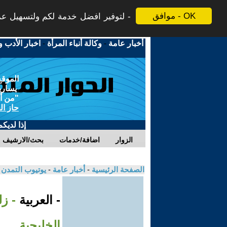
موافق - OK
لتوفير افضل خدمة لكم ولتسهيل عملي
أخبار عامة
-
وكالة أنباء المرأة
-
اخبار الأدب و
الموقع
يسارية
"من أج
حاز ال
إذا لديك
الزوار
اضافة/خدمات
بحث/الارشيف
الصفحة الرئيسية
-
أخبار عامة
-
يوتيوب التمدن
- العربية
- ز
الخليجية