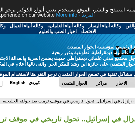
ة التصفح والنشر، الموقع يستخدم بعض أنواع الكوكيز نرجو النق
More info - المزيد
experience on our website
الفن
-
وكالة أنباء اليسار
-
وكالة أنباء العلمانية
-
وكالة أنباء العمال
-
وكا
الاقتصاد
-
اخبار الطب والعلوم
 الرئيسي لمؤسسة الحوار المتمدن
، علمانية، ديمقراطية، تطوعية وغير ربحية
ل مجتمع مدني علماني ديمقراطي حديث يضمن الحرية والعدالة الاجتم
حوار المتمدن على جائزة ابن رشد للفكر الحر والتى نالها أعلام في الفك
م مشاكل تقنية في تصفح الحوار المتمدن نرجو النقر هنا لاستخدام الموقع
كوردي
English
الاخبار
مراكز
الحوار المتمدن
- زلزال في إسرائيل.. تحول تاريخي في موقف ترمب بعد جولته الخليجية
لزال في إسرائيل.. تحول تاريخي في موقف تر