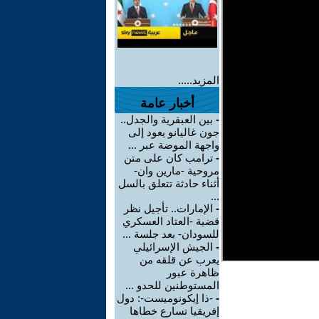
المزيد.....
أخبار عامة
-
بين العبقرية والجدل..
جون غاليانو يعود إلى
واجهة الموضة عبر ...
-
ترامب كان على متن
مروحية -مارين وان-
أثناء حادثة تتعلق بالسل
...
-
الإمارات.. تأجيل نظر
قضية -العتاد العسكري
للسودان- بعد جلسة ...
-
الجيش الإسرائيلي
يعرب عن قلقه من
ظاهرة عبور
المستوطنين للحدو ...
-
-ذا إيكونوميست-: دول
إفريقيا تسارع خطاها