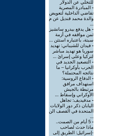
للتخلي عن الدولار
-
المبادرة المصرية
تقاضي الداخلية لتعويض
والدة محمد قنديل عن م
...
-
هل يدفع بيدرو سانشيز
ثمن مواقفه في أزمة
سبتة، باعتباره استثن ...
-
فيدان للشيباني: تهديد
سوريا هو تهديد مباشر
لتركيا وعلى إسرائ ...
-
التصعيد الجديد في
الحرب بأوكرانيا – ما
نتائجه المحتملة؟
-
الدفاع الروسية:
استهداف مرافق
مرتبطة بالجيش
الأوكراني وإسقاط ...
-
مدفيديف: تجاهل
اليابان ذكر دور الولايات
المتحدة في القصف الن
...
-
5 أيام من الصمت..
ماذا حدث لصاحب
-إسرائيل: الطريق إلى