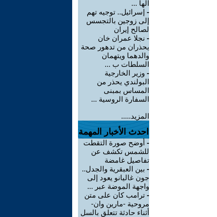
الها ...
-
إسرائيل.. توجيه تهم
إلى زوجين بالتجسس
لصالح إيران
-
نجلا عمران خان
يحذران من تدهور صحة
والدهما ويتهمان
السلطات ب ...
-
وزير الخارجية
البولندي يحذر من
المساس بمبنى
السفارة الروسية ...
المزيد.....
احدث الأخبار المهمة
-
أوضح صورة التقطت
للشمس تكشف عن
تفاصيل غامضة
-
بين العبقرية والجدل..
جون غاليانو يعود إلى
واجهة الموضة عبر ...
-
ترامب كان على متن
مروحية -مارين وان-
أثناء حادثة تتعلق بالسل