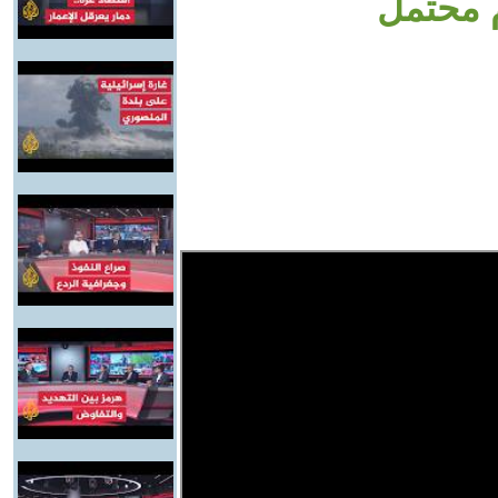
م محتمل