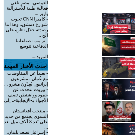
العوضي.. مصر تلغي
فعالية طبية للأسترالية
باربر ...
-
كاميرا CNN تجوب
شوارع دمشق.. وهذا ما
رصدته خلال نظرة على
الح ...
-
ترامب: صناعاتنا
الدفاعية تتوسع
المزيد.....
احدث الأخبار المهمة
-
بعيداً عن المفاوضات
مع عُمان.. مشرعون
إيرانيون يُعِدّون مشرو ...
-
بيروت تتحدث عن
جمود وواشنطن تصف
الأجواء بـ-الإيجابية-.. إلى
...
-
منتخب أفغانستان
النسوي يجتمع من جديد
على بُعد 8 آلاف ميل بعد
...
-
إسرائيل تصعد بلبنان..