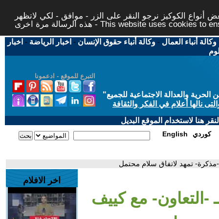
 أنواع الكوكيز نرجو النقر على الزر - موافق - لكي لاتظهر
This website uses cookies to ensure you ge
وكالة أنباء العمال
-
وكالة أنباء حقوق الإنسان
-
اخبار الرياضة
-
اخبار
لوم
التبرع للموقع - ادعمونا
حرية والعدالة الاجتماعية للجميع
"
تى نالها أعلام في الفكر والثقافة
قر هنا لاستخدام الموقع البديل
كوردي
English
 -مذكرة- تمهد لاتفاق سلام محتمل
اخر الافلام
ـ -التعاون- مع كييف