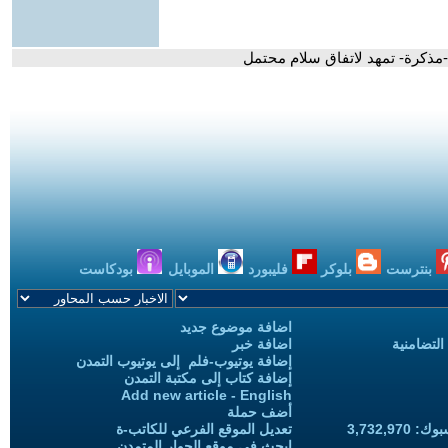
 -مذكرة- تمهد لاتفاق سلام محتمل
بنترست
بلوكر
فليبورد
الموبايل
بودكاست
اضافة موضوع جديد
التضامنية
اضافة خبر
إضافة يوتيوب-فلم إلى يوتيوب التمدن
إضافة كتاب إلى مكتبة التمدن
Add new article - English
أضف حملة
3,732,97
تعديل الموقع الفرعي للكاتب-ة
ابحث في موقع الحوار المتمدن