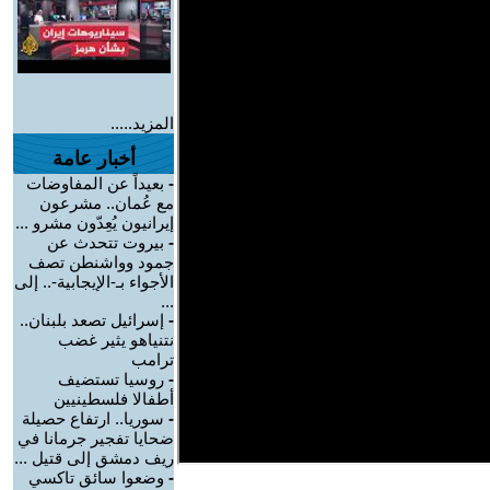
المزيد.....
أخبار عامة
-
بعيداً عن المفاوضات
مع عُمان.. مشرعون
إيرانيون يُعِدّون مشرو ...
-
بيروت تتحدث عن
جمود وواشنطن تصف
الأجواء بـ-الإيجابية-.. إلى
...
-
إسرائيل تصعد بلبنان..
نتنياهو يثير غضب
ترامب
-
روسيا تستضيف
أطفالا فلسطينيين
-
سوريا.. ارتفاع حصيلة
ضحايا تفجير جرمانا في
ريف دمشق إلى قتيل ...
-
وضعوا سائق تاكسي