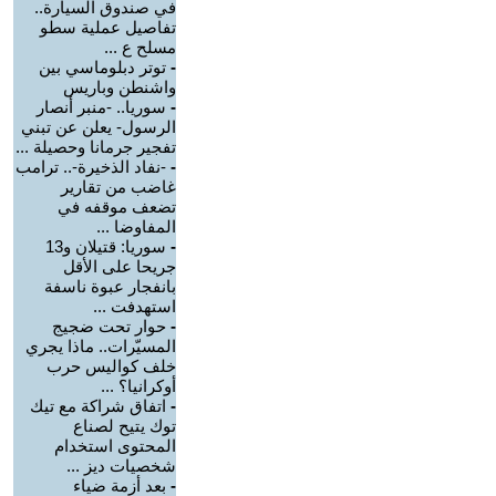
في صندوق السيارة..
تفاصيل عملية سطو
مسلح ع ...
-
توتر دبلوماسي بين
واشنطن وباريس
-
سوريا.. -منبر أنصار
الرسول- يعلن عن تبني
تفجير جرمانا وحصيلة ...
-
-نفاد الذخيرة-.. ترامب
غاضب من تقارير
تضعف موقفه في
المفاوضا ...
-
سوريا: قتيلان و13
جريحا على الأقل
بانفجار عبوة ناسفة
استهدفت ...
-
حوار تحت ضجيج
المسيّرات.. ماذا يجري
خلف كواليس حرب
أوكرانيا؟ ...
-
اتفاق شراكة مع تيك
توك يتيح لصناع
المحتوى استخدام
شخصيات ديز ...
-
بعد أزمة ضياء