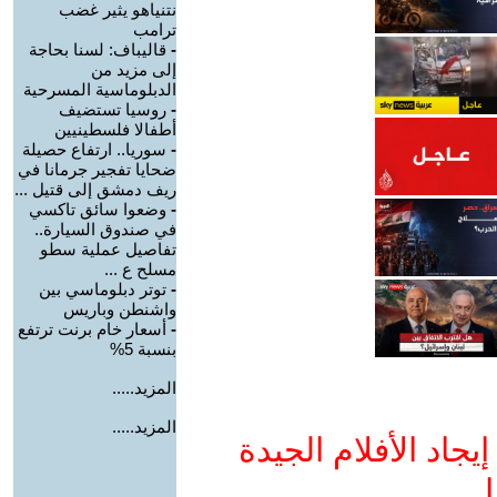
نتنياهو يثير غضب
ترامب
-
قاليباف: لسنا بحاجة
إلى مزيد من
الدبلوماسية المسرحية
-
روسيا تستضيف
أطفالا فلسطينيين
-
سوريا.. ارتفاع حصيلة
ضحايا تفجير جرمانا في
ريف دمشق إلى قتيل ...
-
وضعوا سائق تاكسي
في صندوق السيارة..
تفاصيل عملية سطو
مسلح ع ...
-
توتر دبلوماسي بين
واشنطن وباريس
-
أسعار خام برنت ترتفع
بنسبة 5%
المزيد.....
المزيد.....
جاد الأفلام الجيدة
ا