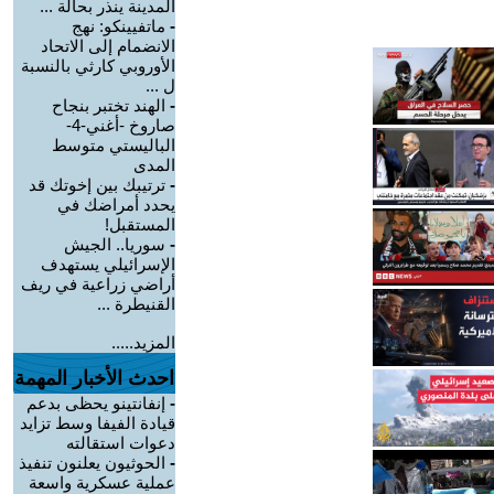
المدينة ينذر بحالة ...
-
ماتفيينكو: نهج
الانضمام إلى الاتحاد
الأوروبي كارثي بالنسبة
ل ...
-
الهند تختبر بنجاح
صاروخ -أغني-4-
الباليستي متوسط
المدى
-
ترتيبك بين إخوتك قد
يحدد أمراضك في
المستقبل!
-
سوريا.. الجيش
الإسرائيلي يستهدف
أراضي زراعية في ريف
القنيطرة ...
المزيد.....
احدث الأخبار المهمة
-
إنفانتينو يحظى بدعم
قيادة الفيفا وسط تزايد
دعوات استقالته
-
الحوثيون يعلنون تنفيذ
عملية عسكرية واسعة