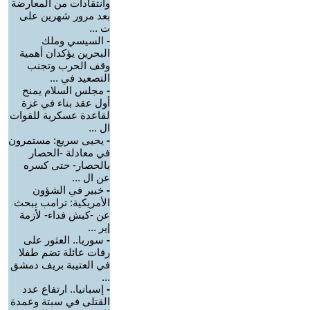
وانتقادات من المعارضة
بعد مرور شهرين على
ت ...
-
السيسي وملك
البحرين يؤكدان أهمية
وقف الحرب وتجنب
التصعيد في ...
-
مجلس السلام يمنح
أول عقد بناء في غزة
لقاعدة عسكرية للقوات
ال ...
-
يحيى سريع: مستمرون
في معادلة -الحصار
بالحصار- حتى كسره
عن ال ...
-
خبير في الشؤون
الأمريكية: ترامب يبحث
عن -كبش فداء- لأزمة
إير ...
-
سوريا.. العثور على
رفات عائلة تضم طفلا
في العتيبة بريف دمشق
...
-
إسبانيا.. ارتفاع عدد
القتلى في سبتة وعمدة