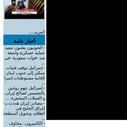
المزيد.....
أخبار عامة
-
الحوثيون يعلنون تنفيذ
عملية عسكرية واسعة
ضد -قوات سعودية- في
...
-
إسرائيل توقف فتيات
تسللن إلى جنوب لبنان
لإقامة مستوطنات إسرا
...
-
إسرائيل تتهم زوجين
بالتجسس لصالح إيران..
و-العملات المشفرة- ...
-
مصادر: إيران هددت بـ-
إغراق الخليج في
الظلام- وتحويل المنطقة
...
-
الكاميرون.. مخاوف