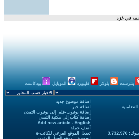
فقة في غزة
بنترست
بلوكر
فليبورد
الموبايل
بودكاست
اضافة موضوع جديد
التضامنية
اضافة خبر
إضافة يوتيوب-فلم إلى يوتيوب التمدن
إضافة كتاب إلى مكتبة التمدن
Add new article - English
أضف حملة
3,732,97
تعديل الموقع الفرعي للكاتب-ة
ابحث في موقع الحوار المتمدن