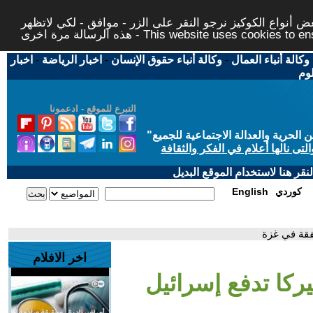
 أنواع الكوكيز نرجو النقر على الزر - موافق - لكي لاتظهر
This website uses cookies to ensure you ge
وكالة أنباء العمال
-
وكالة أنباء حقوق الإنسان
-
اخبار الرياضة
-
اخبار
لوم
التبرع للموقع - ادعمونا
حرية والعدالة الاجتماعية للجميع
"
تى نالها أعلام في الفكر والثقافة
قر هنا لاستخدام الموقع البديل
كوردي
English
فقة في غزة
اخر الافلام
ركا تدفع إسرائيل