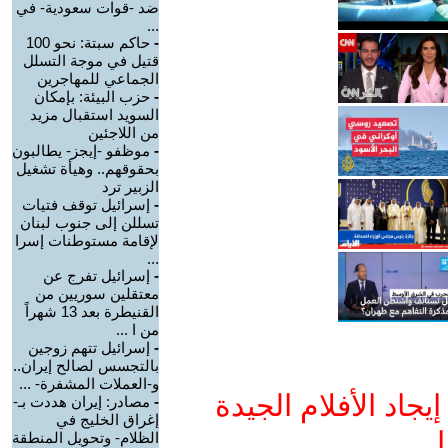
ضد -قوات سعودية- في
...
-
حاكم سبتة: نحو 100
قتيل في موجة التسلل
الجماعي للمهاجرين
-
حزب البيئة: بإمكان
السويد استقبال مزيد
من اللاجئين
-
موظفو -إيجز- يطالبون
بحقوقهم.. وهيأة تشغيل
الزبير ترد
-
إسرائيل توقف فتيات
تسللن إلى جنوب لبنان
لإقامة مستوطنات إسرا
...
-
إسرائيل تفرج عن
معتقلين سوريين من
القنيطرة بعد 13 شهراً
من ا ...
-
إسرائيل تتهم زوجين
بالتجسس لصالح إيران..
و-العملات المشفرة- ...
جاد الأفلام الجيدة
-
مصادر: إيران هددت بـ-
إغراق الخليج في
ا
الظلام- وتحويل المنطقة