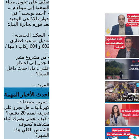
تعكف على تحويل ميناء
السخنة إلى ميناء م ...
-
“أحمد يوسف ” في
حواره الإذاعي الوحيد
بعد فوزه بجائزة النيل:
...
-
السكك الحديدية :
تعديل مواعيد قطاري
603 و 604 ركاب ( بنها /
...
-
من مشروع مثير
للجدل إلى اعتذار
علني.. ماذا حدث داخل
الفيفا؟ ...
المزيد.....
احدث الأخبار المهمة
-
تمرين بصعقات
كهربائية... هل تجرؤ على
تجربته لمدة 20 دقيقة؟
-
كيف تحمي بصرك أثناء
مشاهدة كسوف
الشمس الكلي هذا
الشهر؟