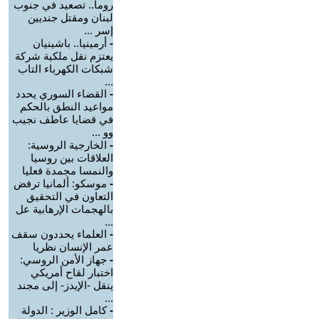
روما.. تصعيد في جنوب
لبنان ومقتل جنديين
إسر ...
-
أرمينيا.. باشينيان
يعتزم نقل ملكية شركة
شبكات الكهرباء التاب
...
-
القضاء السوري يحدد
مواعيد النطق بالحكم
في قضايا عاطف نجيب
وو ...
-
الخارجية الروسية:
العلاقات بين روسيا
والنمسا مجمدة فعليا
-
موسكو: ألمانيا ترفض
التعاون في التحقيق
بالهجمات الإرهابية عل
...
-
العلماء يحددون سقف
عمر الإنسان نظريا
-
جهاز الأمن الروسي:
اختبار لقاح أمريكي
ينقل -الإيدز- إلى مجند
...
-
كامل الوزير : الدولة