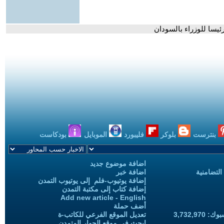
ئيسا للوزراء بالسودان
بنترست
بلوكر
فليبورد
الموبايل
بودكاست
اضافة موضوع جديد
التضامنية
اضافة خبر
إضافة يوتيوب-فلم إلى يوتيوب التمدن
إضافة كتاب إلى مكتبة التمدن
Add new article - English
أضف حملة
3,732,97
تعديل الموقع الفرعي للكاتب-ة
ابحث في موقع الحوار المتمدن