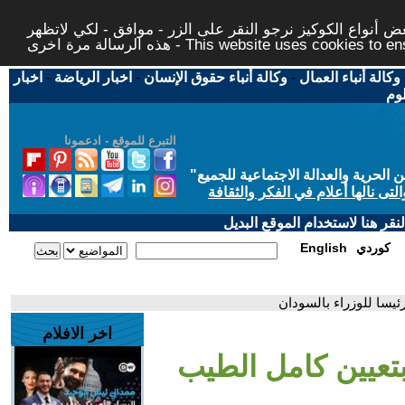
 أنواع الكوكيز نرجو النقر على الزر - موافق - لكي لاتظهر
This website uses cookies to ensure you ge
وكالة أنباء العمال
-
وكالة أنباء حقوق الإنسان
-
اخبار الرياضة
-
اخبار
لوم
التبرع للموقع - ادعمونا
حرية والعدالة الاجتماعية للجميع
"
تى نالها أعلام في الفكر والثقافة
قر هنا لاستخدام الموقع البديل
كوردي
English
ئيسا للوزراء بالسودان
اخر الافلام
بتعيين كامل الطيب