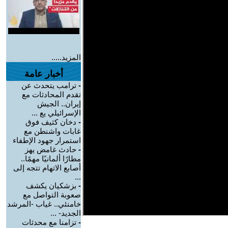
المزيد.....
أخبار عامة
-
ترامب يتحدث عن
تقدم المحادثات مع
إيران.. الجيش
الإسرائيلي يع ...
-
دخان كثيف فوق
غابات واشنطن مع
استمرار جهود الإطفاء
-
حادث غامض يهز
مطارًا ألمانيًا مهمًا..
أصابع الاتهام تتجه إلى
...
-
بزشكيان يكشف
صعوبة التواصل مع
خامنئي.. غياب -المرشد
الجديد- ...
-
تزامنا مع محدثات