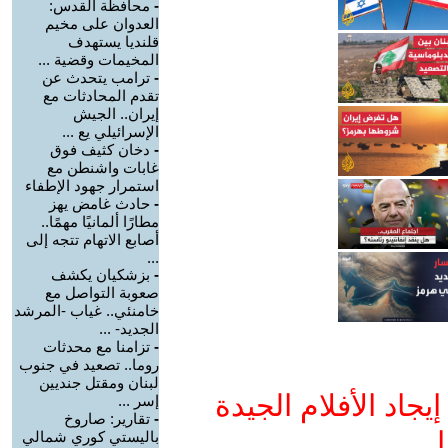
-
محافظة القدس:
العدوان على مخيم
قلنديا يستهدف
المخيمات وقضية ...
-
ترامب يتحدث عن
تقدم المحادثات مع
إيران.. الجيش
الإسرائيلي يع ...
-
دخان كثيف فوق
غابات واشنطن مع
استمرار جهود الإطفاء
-
حادث غامض يهز
مطارًا ألمانيًا مهمًا..
أصابع الاتهام تتجه إلى
...
-
بزشكيان يكشف
صعوبة التواصل مع
خامنئي.. غياب -المرشد
الجديد- ...
-
تزامنا مع محدثات
روما.. تصعيد في جنوب
لبنان ومقتل جنديين
جاد الأفلام الجيدة
إسر ...
-
تقارير: صاروخ
ا
باليستي كوري شمالي