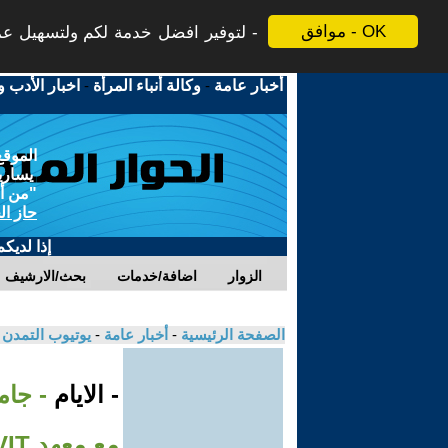
موافق - OK
لتوفير افضل خدمة لكم ولتسهيل عملي
أخبار عامة
-
وكالة أنباء المرأة
-
اخبار الأدب و
الموقع
يسارية
"من أج
حاز ال
إذا لديك
الزوار
اضافة/خدمات
بحث/الارشيف
الصفحة الرئيسية
-
أخبار عامة
-
يوتيوب التمدن
- الايام
- جام
مع معهد VIT بنغالور