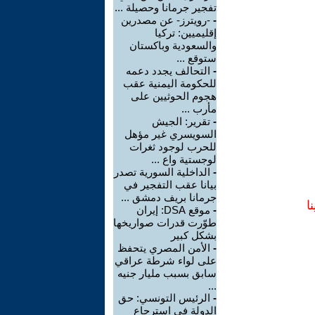
تفجير جرمانا وحصيلة ...
-
-رويترز- عن مصدرين
إقليميين: تركيا
والسعودية وباكستان
ستوقع ...
-
التحالف يجدد دعمه
للحكومة اليمنية عقب
هجوم الحوثيين على
مأرب ...
-
تقرير: الجيش
السويسري غير مؤهل
للحرب لوجود ثغرات
لوجستية واع ...
-
الداخلية السورية تصدر
بيانا عقب التفجير في
جرمانا بريف دمشق ...
ا
-
موقع DSA: إيران
طوّرت قدرات صواريخها
بشكل كبير
-
الأمن المصري يتحفظ
على لواء شرطة عراقي
سابق بسبب مليار جنيه
...
-
الرئيس التونسي: حق
الدولة في استرجاع