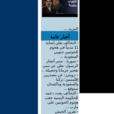
المزيد.....
أخبار عامة
-
التحالف يعلن إصابة
11 مدنياً في هجوم
للحوثيين جنوبي
السعودية ...
-
سوريا.. -منبر أنصار
الرسول- يعلن عن تبني
تفجير جرمانا وحصيلة ...
-
-رويترز- عن مصدرين
إقليميين: تركيا
والسعودية وباكستان
ستوقع ...
-
التحالف يجدد دعمه
للحكومة اليمنية عقب
هجوم الحوثيين على
مأرب ...
-
تقرير: الجيش