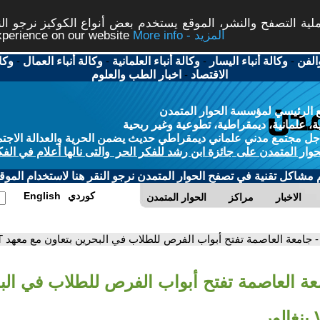
ة التصفح والنشر، الموقع يستخدم بعض أنواع الكوكيز نرجو النق
More info - المزيد
experience on our website
الفن
-
وكالة أنباء اليسار
-
وكالة أنباء العلمانية
-
وكالة أنباء العمال
-
وكا
الاقتصاد
-
اخبار الطب والعلوم
 الرئيسي لمؤسسة الحوار المتمدن
، علمانية، ديمقراطية، تطوعية وغير ربحية
ل مجتمع مدني علماني ديمقراطي حديث يضمن الحرية والعدالة الاجتم
حوار المتمدن على جائزة ابن رشد للفكر الحر والتى نالها أعلام في الفك
م مشاكل تقنية في تصفح الحوار المتمدن نرجو النقر هنا لاستخدام الموقع
كوردي
English
الاخبار
مراكز
الحوار المتمدن
- جامعة العاصمة تفتح أبواب الفرص للطلاب في البحرين بتعاون مع معهد VIT بنغالور
عة العاصمة تفتح أبواب الفرص للطلاب في الب