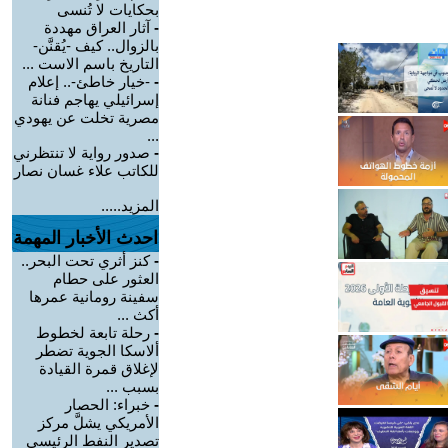
بحكايات لا تُنسى
-
آثار العراق مهددة
بالزوال.. كيف -يُقنَّن-
التاريخ باسم الاست ...
-
-خيار خاطئ-.. إعلام
إسرائيلي يهاجم فنانة
مصرية تخلت عن يهودي
...
-
صدور رواية لا تنتظرني
للكاتب علاء غسان نصار
المزيد.....
احدث الأخبار المهمة
-
كنز أثري تحت البحر..
العثور على حطام
سفينة رومانية عمرها
أكث ...
-
رحلة تابعة لخطوط
ألاسكا الجوية تضطر
لإغلاق قمرة القيادة
بسبب ...
-
خبراء: الحصار
الأمريكي يشلَّ مركز
تصدير النفط الرئيسي