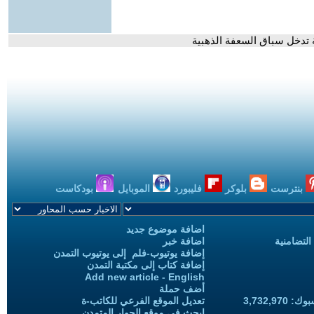
 تدخل سباق السعفة الذهبية
بنترست
بلوكر
فليبورد
الموبايل
بودكاست
اضافة موضوع جديد
التضامنية
اضافة خبر
إضافة يوتيوب-فلم إلى يوتيوب التمدن
إضافة كتاب إلى مكتبة التمدن
Add new article - English
أضف حملة
3,732,97
تعديل الموقع الفرعي للكاتب-ة
ابحث في موقع الحوار المتمدن