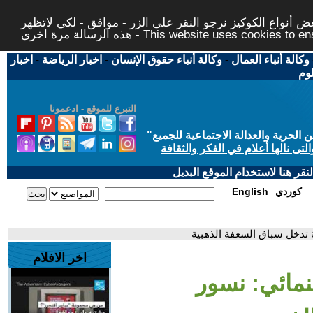
 أنواع الكوكيز نرجو النقر على الزر - موافق - لكي لاتظهر
This website uses cookies to ensure you ge
وكالة أنباء العمال
-
وكالة أنباء حقوق الإنسان
-
اخبار الرياضة
-
اخبار
لوم
التبرع للموقع - ادعمونا
حرية والعدالة الاجتماعية للجميع
"
تى نالها أعلام في الفكر والثقافة
قر هنا لاستخدام الموقع البديل
كوردي
English
 تدخل سباق السعفة الذهبية
اخر الافلام
نمائي: نسور