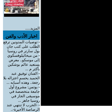
المزيد.....
اخبار الأدب والفن
-
توصيات المدونين ترفع
الطلب على كتب جان
بول سارتر في روسيا
-
من ميخائيلوفسكوي
إلى موسكو.. معرض
يستعيد عالم بوشكين
بأكثر م ...
-
الفنان توفيق عبد
الحميد يحسم اعتزاله بلا
رجعة.. وهذه أسبابه ...
-
بوتمن: مشروع أول
جامعة متخصصة في
موسيقى الجاز في
روسيا جاهز ...
-
-الحرب لا تنتهي عند
الرصاصة الأخيرة-..