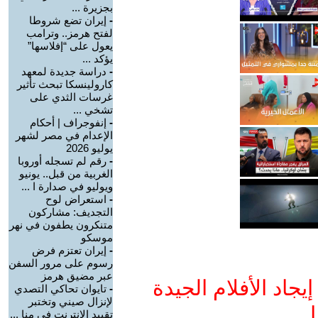
بجزيرة ...
-
إيران تضع شروطا
لفتح هرمز.. وترامب
يعول على “إفلاسها”
يؤكد ...
-
دراسة جديدة لمعهد
كارولينسكا تبحث تأثير
غرسات الثدي على
تشخي ...
-
إنفوجراف | أحكام
الإعدام في مصر لشهر
يوليو 2026
-
رقم لم تسجله أوروبا
الغربية من قبل.. يونيو
ويوليو في صدارة ا ...
-
استعراض لوح
التجديف: مشاركون
متنكرون يطفون في نهر
موسكو
-
إيران تعتزم فرض
رسوم على مرور السفن
عبر مضيق هرمز
جاد الأفلام الجيدة
-
تايوان تحاكي التصدي
لإنزال صيني وتختبر
ا
تقييد الإنترنت في منا ...