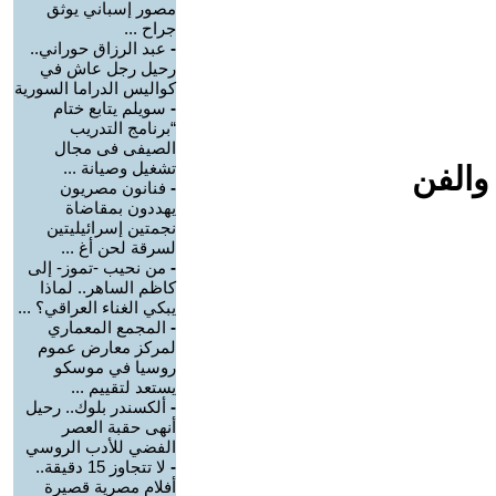
مصور إسباني يوثق
جراح ...
-
عبد الرزاق حوراني..
رحيل رجل عاش في
كواليس الدراما السورية
-
سويلم يتابع ختام
“برنامج التدريب
الصيفى فى مجال
تشغيل وصيانة ...
والفن
-
فنانون مصريون
يهددون بمقاضاة
نجمتين إسرائيليتين
لسرقة لحن أغ ...
-
من نحيب -تموز- إلى
كاظم الساهر.. لماذا
يبكي الغناء العراقي؟ ...
-
المجمع المعماري
لمركز معارض عموم
روسيا في موسكو
يستعد لتقييم ...
-
ألكسندر بلوك.. رحيل
أنهى حقبة العصر
الفضي للأدب الروسي
-
لا تتجاوز 15 دقيقة..
أفلام مصرية قصيرة