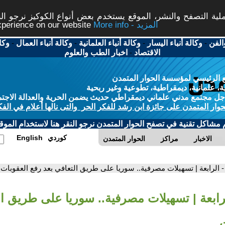
ة التصفح والنشر، الموقع يستخدم بعض أنواع الكوكيز نرجو النق
More info - المزيد
experience on our website
الفن
-
وكالة أنباء اليسار
-
وكالة أنباء العلمانية
-
وكالة أنباء العمال
-
وكا
الاقتصاد
-
اخبار الطب والعلوم
 الرئيسي لمؤسسة الحوار المتمدن
، علمانية، ديمقراطية، تطوعية وغير ربحية
ل مجتمع مدني علماني ديمقراطي حديث يضمن الحرية والعدالة الاجتم
حوار المتمدن على جائزة ابن رشد للفكر الحر والتى نالها أعلام في الفك
م مشاكل تقنية في تصفح الحوار المتمدن نرجو النقر هنا لاستخدام الموقع
كوردي
English
الاخبار
مراكز
الحوار المتمدن
- الرابعة | تسهيلات مصرفية.. سوريا على طريق التعافي بعد رفع العقوبات
لرابعة | تسهيلات مصرفية.. سوريا على طريق ال
ت