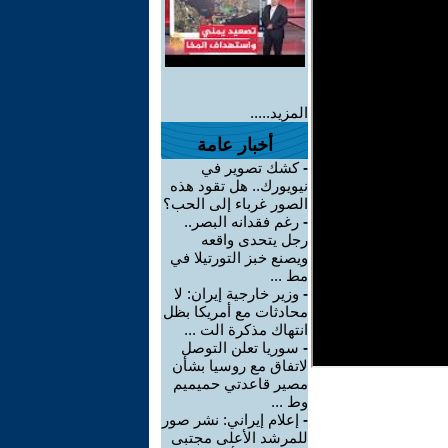
المزيد.....
أخبار عامة
-
كشك تصوير في
نيويورك.. هل تقود هذه
الصور غرباء إلى الحب؟
-
رغم فقدانه البصر..
رجل يتحدى واقعه
ويصنع خبز التورتيلا في
مط ...
-
وزير خارجية إيران: لا
محادثات مع أمريكا بظل
انتهاك مذكرة الت ...
-
سوريا تعلن التوصل
لاتفاق مع روسيا بشأن
مصير قاعدتي حميميم
وط ...
-
إعلام إيراني: نشر صور
للمرشد الأعلى مجتبى