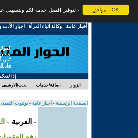
موافق - OK
لتوفير افضل خدمة لكم ولتسهيل عملي
أخبار عامة
-
وكالة أنباء المرأة
-
اخبار الأدب و
الموقع
يسارية
"من أج
حاز ال
إذا لديك
الزوار
اضافة/خدمات
بحث/الارشيف
الصفحة الرئيسية
-
أخبار عامة
-
يوتيوب التمدن
- العربية
- ا
رفع العقوبا