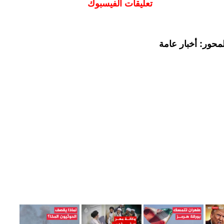
تعليقات الفيسبوك
محور: أخبار عامة