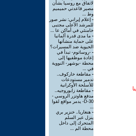
لاتفاق مع روسيا بشأن
مصير قاعدتي حميميم
وط ...
-
إعلام إيراني: نشر صور
للمرشد الأعلى مجتبى
خامنئي في أماكن عا ...
-
ما مدى قدرة ألمانيا
على حماية منشآتها
الحيوية ضد المسيرات؟
-
-روساتوم- تبدأ في
إعادة موظفيها إلى
محطة -بوشهر- النووية
في ...
-
مقاطعة خاركوف..
تدمير مستودعات
للأسلحة الأوكرانية
ا
-
مقاطعة زابوروجيه..
مدفع هاوتزر الروسي -
D-30- يدمر مواقع لقوا
...
-
هنغاريا.. خنزير بري
ينزل عبر السلم
المتحرك إلى داخل
محطة الم ...