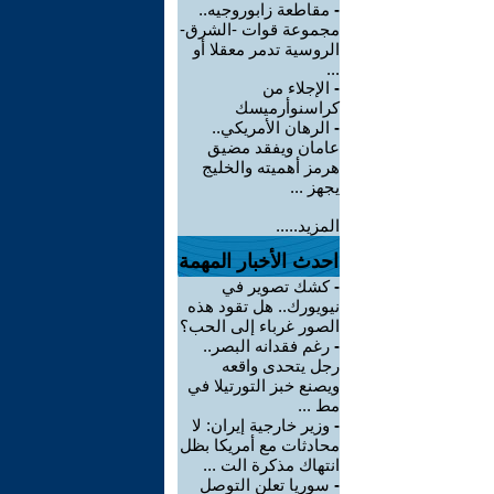
-
مقاطعة زابوروجيه..
مجموعة قوات -الشرق-
الروسية تدمر معقلا أو
...
-
الإجلاء من
كراسنوأرميسك
-
الرهان الأمريكي..
عامان ويفقد مضيق
هرمز أهميته والخليج
يجهز ...
المزيد.....
احدث الأخبار المهمة
-
كشك تصوير في
نيويورك.. هل تقود هذه
الصور غرباء إلى الحب؟
-
رغم فقدانه البصر..
رجل يتحدى واقعه
ويصنع خبز التورتيلا في
مط ...
-
وزير خارجية إيران: لا
محادثات مع أمريكا بظل
انتهاك مذكرة الت ...
-
سوريا تعلن التوصل