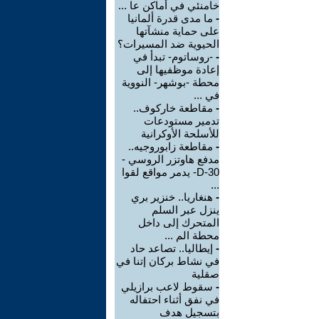
خامنئي في أماكن عا ...
-
ما مدى قدرة ألمانيا
على حماية منشآتها
الحيوية ضد المسيرات؟
-
-روساتوم- تبدأ في
إعادة موظفيها إلى
محطة -بوشهر- النووية
في ...
-
مقاطعة خاركوف..
تدمير مستودعات
للأسلحة الأوكرانية
-
مقاطعة زابوروجيه..
مدفع هاوتزر الروسي -
D-30- يدمر مواقع لقوا
...
-
هنغاريا.. خنزير بري
ينزل عبر السلم
المتحرك إلى داخل
محطة الم ...
-
إيطاليا.. تصاعد حاد
في نشاط بركان إتنا في
صقلية
-
سقوط لاعب برازيلي
في نفق أثناء احتفاله
بتسجيل هدف