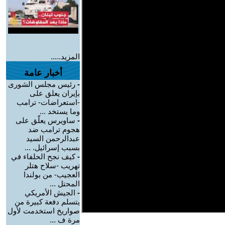
المزيد.....
أخبار عامة
-
رئيس مجلس الشورى
بإيران يعلق على
-استعراضات- ترامب
وما يستخد ...
-
ساويرس يعلّق على
هجوم ترامب ضد
عبدالرحمن السيد
بسبب إسرائيل. ...
-
كيف نجح الحلفاء في
تهريب -سلاح هتلر
العجيب- من بولندا
المحتل ...
-
الجيش الأمريكي
يتسلم دفعة كبيرة من
صواريخ استخدمت لأول
مرة ف ...