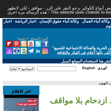
 أنواع الكوكيز نرجو النقر على الزر - موافق - لكي لاتظهر
This website uses cookies to ensure you ge
وكالة أنباء العمال
-
وكالة أنباء حقوق الإنسان
-
اخبار الرياضة
-
اخبار
لوم
التبرع للموقع - ادعمونا
حرية والعدالة الاجتماعية للجميع
"
تى نالها أعلام في الفكر والثقافة
قر هنا لاستخدام الموقع البديل
كوردي
English
 تائهون
اخر الافلام
ازدحام بلا مواقف