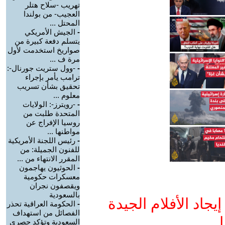
تهريب -سلاح هتلر
العجيب- من بولندا
المحتل ...
-
الجيش الأمريكي
يتسلم دفعة كبيرة من
صواريخ استخدمت لأول
مرة ف ...
-
-وول ستريت جورنال-:
ترامب يأمر بإجراء
تحقيق بشأن تسريب
معلوم ...
-
-رويترز-: الولايات
المتحدة طلبت من
روسيا الإفراج عن
مواطنها ...
-
رئيس اللجنة الأمريكية
للفنون الجميلة: من
المقرر الانتهاء من ...
-
الحوثيون يهاجمون
معسكرات حكومية
ويقصفون نجران
بالسعودية
جاد الأفلام الجيدة
-
الحكومة العراقية تحذر
الفصائل من استهداف
ا
السعودية وتؤكد حصري