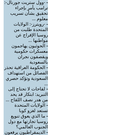
-
-وول ستريت جورنال-:
ترامب يأمر بإجراء
تحقيق بشأن تسريب
معلوم ...
-
-رويترز-: الولايات
المتحدة طلبت من
روسيا الإفراج عن
مواطنها ...
-
الحوثيون يهاجمون
معسكرات حكومية
ويقصفون نجران
بالسعودية
-
الحكومة العراقية تحذر
الفصائل من استهداف
السعودية وتؤكد حصري
...
-
لقاحات لا تحتاج إلى
التبريد: ابتكار قد يحد
من هدر نصف اللقاح ...
-
الولايات المتحدة
تستعد لغزو كوبا
-
ما الذي يعوق تنويع
روسيا تجارتها مع دول
الجنوب العالمي؟
-
الديمقراطيون يرفعون