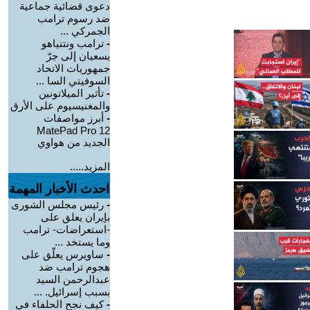
دعوى قضائية جماعية
ضد رسوم ترامب
الجمركي ...
-
ترامب ونتنياهو
يسعيان إلى جرّ
جمهوريات الاتحاد
السوفيتي السا ...
-
تأثير الميلاتونين
والمغنيسيوم على الأرق
-
أبرز مواصفات
MatePad Pro 12
الجديد من هواوي
المزيد.....
احدث الأخبار المهمة
-
رئيس مجلس الشورى
بإيران يعلق على
-استعراضات- ترامب
وما يستخد ...
-
ساويرس يعلّق على
هجوم ترامب ضد
عبدالرحمن السيد
بسبب إسرائيل. ...
-
كيف نجح الحلفاء في