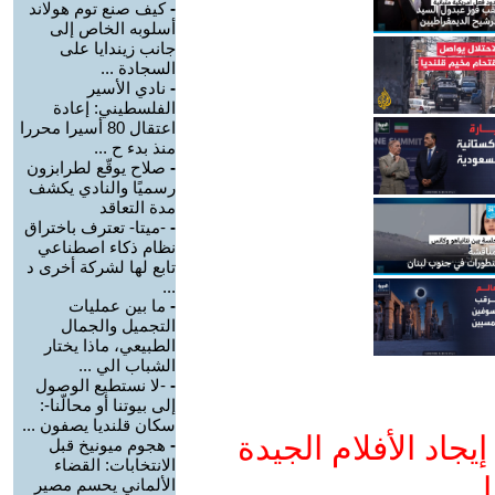
-
كيف صنع توم هولاند
أسلوبه الخاص إلى
جانب زيندايا على
السجادة ...
-
نادي الأسير
الفلسطيني: إعادة
اعتقال 80 أسيرا محررا
منذ بدء ح ...
-
صلاح يوقّع لطرابزون
رسميًا والنادي يكشف
مدة التعاقد
-
-ميتا- تعترف باختراق
نظام ذكاء اصطناعي
تابع لها لشركة أخرى د
...
-
ما بين عمليات
التجميل والجمال
الطبيعي، ماذا يختار
الشباب الي ...
-
-لا نستطيع الوصول
إلى بيوتنا أو محالّنا-:
سكان قلنديا يصفون ...
جاد الأفلام الجيدة
-
هجوم ميونيخ قبل
الانتخابات: القضاء
ا
الألماني يحسم مصير