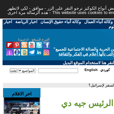
 أنواع الكوكيز نرجو النقر على الزر - موافق - لكي لاتظهر
This website uses cookies to ensure you ge
وكالة أنباء العمال
-
وكالة أنباء حقوق الإنسان
-
اخبار الرياضة
-
اخبار
لوم
التبرع للموقع - ادعمونا
حرية والعدالة الاجتماعية للجميع
"
تى نالها أعلام في الفكر والثقافة
قر هنا لاستخدام الموقع البديل
كوردي
English
لسفر لإسرائيل؟
اخر الافلام
 الرئيس جيه دي