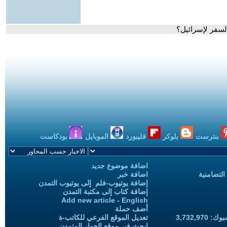
لسفر لإسرائيل؟
بنترست
بلوكر
فليبورد
الموبايل
بودكاست
اضافة موضوع جديد
التضامنية
اضافة خبر
إضافة يوتيوب-فلم إلى يوتيوب التمدن
إضافة كتاب إلى مكتبة التمدن
Add new article - English
أضف حملة
3,732,97
تعديل الموقع الفرعي للكاتب-ة
ابحث في موقع الحوار المتمدن