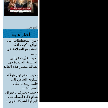
المزيد.....
أخبار عامة
-
من المخططات إلى
الواقع.. كيف تُنفَّذ
المشاريع العملاقة في
ال ...
-
كيف غيّرت قوانين
الجنسية الجديدة في
إيطاليا مصير هذه العائلا
...
-
كيف صنع توم هولاند
أسلوبه الخاص إلى
جانب زيندايا على
السجادة ...
-
-ميتا- تعترف باختراق
نظام ذكاء اصطناعي
تابع لها لشركة أخرى د
...