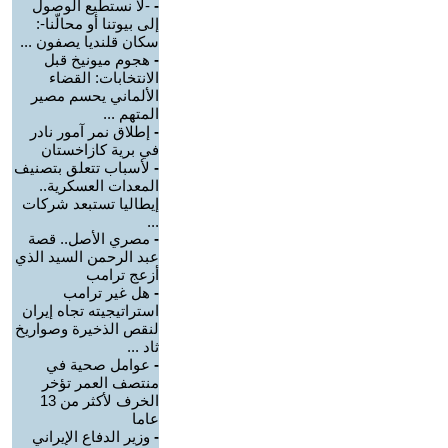
-
-لا نستطيع الوصول
إلى بيوتنا أو محالّنا-:
سكان قلنديا يصفون ...
-
هجوم ميونيخ قبل
الانتخابات: القضاء
الألماني يحسم مصير
المتهم ...
-
إطلاق نمر آمور نادر
في برية كازاخستان
-
لأسباب تتعلق بتصنيف
المعدات العسكرية..
إيطاليا تستبعد شركات
...
-
مصري الأصل.. قصة
عبد الرحمن السيد الذي
أزعج ترامب
-
هل غير ترامب
استراتيجيته تجاه إيران
لنقص الذخيرة وصواريخ
ثاد ...
-
عوامل صحية في
منتصف العمر تؤخر
الخرف لأكثر من 13
عاما
-
وزير الدفاع الإيراني