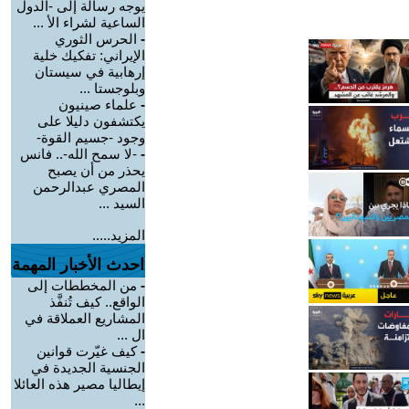
يوجه رسالة إلى -الدول
الساعية لشراء الأ ...
-
الحرس الثوري
الإيراني: تفكيك خلية
إرهابية في سيستان
وبلوجستا ...
-
علماء صينيون
يكتشفون دليلا على
وجود -جسيم القوة-
-
-لا سمح الله-.. فانس
يحذر من أن يصبح
المصري عبدالرحمن
السيد ...
المزيد.....
احدث الأخبار المهمة
-
من المخططات إلى
الواقع.. كيف تُنفَّذ
المشاريع العملاقة في
ال ...
-
كيف غيّرت قوانين
الجنسية الجديدة في
إيطاليا مصير هذه العائلا
...