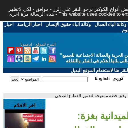
 أنواع الكوكيز نرجو النقر على الزر - موافق - لكي لاتظهر
This website uses cookies to ensure you ge
وكالة أنباء العمال
-
وكالة أنباء حقوق الإنسان
-
اخبار الرياضة
-
اخبار
لوم
التبرع للموقع - ادعمونا
حرية والعدالة الاجتماعية للجميع
"
تى نالها أعلام في الفكر والثقافة
قر هنا لاستخدام الموقع البديل
كوردي
English
مل وفق خطة ممنهجة لتدمير القطاع الصحي
اخر الافلام
يدانية بغزة: