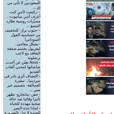
السعوديين لا تأتي من
إي ...
-
-ركضت لأنني كنت
أعرف أنني سأموت-..
مسيّرات روسية تطارد
المسع ...
-
-حبوب براز- للتخفيف
من حساسية الفول
السوداني!
-
بشكل مفاجئ..
ليفربول يحسم صفقة
التعاقد مع لاعب
برشلونة
-
Asus تعلن عن أحدث
شاشاتها لمحبي ألعاب
الفيديو
-
اكتشاف أثري نادر في
سردينيا.. -مقبرة
العمالقة- بتصميم غير
مس ...
-
حقن -مانجارو- تظهر
تأثيرا وقائيا ضد حالة
صحية مهددة للحياة
-
لماذا حدة البصر
الجيدة لا تدل بالضرورة