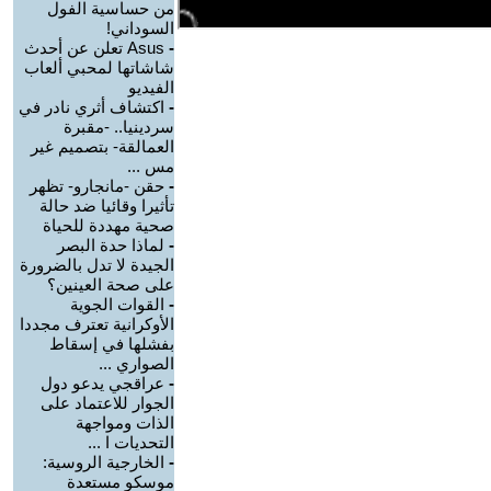
من حساسية الفول
السوداني!
-
Asus تعلن عن أحدث
شاشاتها لمحبي ألعاب
الفيديو
-
اكتشاف أثري نادر في
سردينيا.. -مقبرة
العمالقة- بتصميم غير
مس ...
-
حقن -مانجارو- تظهر
تأثيرا وقائيا ضد حالة
صحية مهددة للحياة
-
لماذا حدة البصر
الجيدة لا تدل بالضرورة
على صحة العينين؟
-
القوات الجوية
الأوكرانية تعترف مجددا
بفشلها في إسقاط
الصواري ...
-
عراقجي يدعو دول
الجوار للاعتماد على
الذات ومواجهة
التحديات ا ...
-
الخارجية الروسية:
موسكو مستعدة