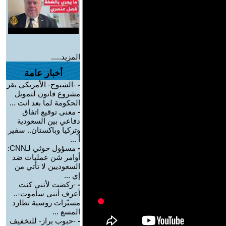
المزيد.....
أخبار عامة
-
-الشيوخ- الأمريكي يقر
مشروع قانون لتمويل
الحكومة لما بعد انت ...
-
معنى توقيع اتفاق
دفاعي بين السعودية
وتركيا وباكستان.. سفير
أ ...
-
مسؤول حوثي لـCNN:
أوامر شن عمليات ضد
السعوديين لا تأتي من
إي ...
-
-ركضت لأنني كنت
أعرف أنني سأموت-..
مسيّرات روسية تطارد
المسع ...
-
-حبوب براز- للتخفيف