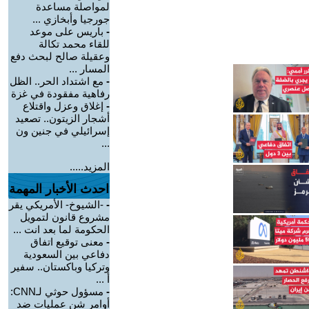
لمواصلة مساعدة
جورجيا وأبخازي ...
-
باريس على موعد
للقاء محمد تكالة
وعقيلة صالح لبحث دفع
المسار ...
-
مع اشتداد الحر.. الظل
رفاهية مفقودة في غزة
-
إغلاق وعزل واقتلاع
أشجار الزيتون.. تصعيد
إسرائيلي في جنين ون
...
المزيد.....
احدث الأخبار المهمة
-
-الشيوخ- الأمريكي يقر
مشروع قانون لتمويل
الحكومة لما بعد انت ...
-
معنى توقيع اتفاق
دفاعي بين السعودية
وتركيا وباكستان.. سفير
أ ...
-
مسؤول حوثي لـCNN:
أوامر شن عمليات ضد