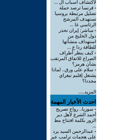
لاكتشاف أسباب ال ...
-
فرنسا ترصد حملة
تضليل مرتبطة بروسيا
تستهدف المرشح
الرئاسي غا ...
-
مباشر: إيران تحذر
دول الخليج من
استهداف منشآتها
للطاقة ردا ع ...
-
كيف ينظر أطراف
الصراع للاتفاق المرتقب
بشأن هرمز؟
-
سلام على ورق.. لماذا
يشتعل إقليم تيغراي
مجددا؟
المزيد.....
احدث الأخبار المهمة
-
سوريا.. رواج تصريح
أحمد الشرع لأهل دير
الزور بكلمة افتتاح مط
...
-
عبدالرحمن السيد يرد
على هجمات ترامب عبر