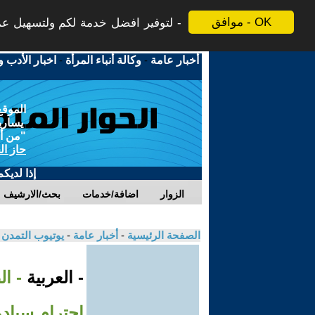
موافق - OK
لتوفير افضل خدمة لكم ولتسهيل عملي
أخبار عامة
-
وكالة أنباء المرأة
-
اخبار الأدب و
الموقع
يسارية
"من أج
حاز ال
إذا لديك
الزوار
اضافة/خدمات
بحث/الارشيف
الصفحة الرئيسية
-
أخبار عامة
-
يوتيوب التمدن
- العربية
- ا
احترام سيادة