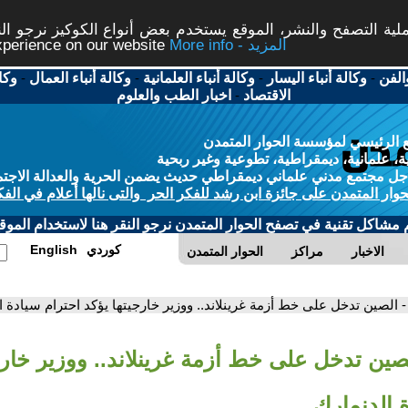
ة التصفح والنشر، الموقع يستخدم بعض أنواع الكوكيز نرجو النق
More info - المزيد
experience on our website
الفن
-
وكالة أنباء اليسار
-
وكالة أنباء العلمانية
-
وكالة أنباء العمال
-
وكا
الاقتصاد
-
اخبار الطب والعلوم
 الرئيسي لمؤسسة الحوار المتمدن
، علمانية، ديمقراطية، تطوعية وغير ربحية
ل مجتمع مدني علماني ديمقراطي حديث يضمن الحرية والعدالة الاجتم
حوار المتمدن على جائزة ابن رشد للفكر الحر والتى نالها أعلام في الفك
م مشاكل تقنية في تصفح الحوار المتمدن نرجو النقر هنا لاستخدام الموقع
كوردي
English
الاخبار
مراكز
الحوار المتمدن
- الصين تدخل على خط أزمة غرينلاند.. ووزير خارجيتها يؤكد احترام سيادة ا
لصين تدخل على خط أزمة غرينلاند.. ووزير خارج
 الدنمارك