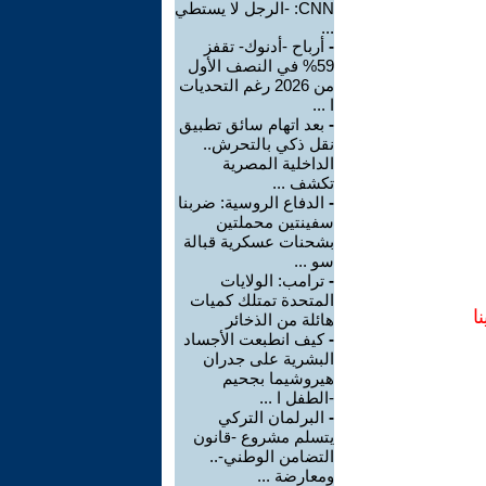
CNN: -الرجل لا يستطي
...
-
أرباح -أدنوك- تقفز
59% في النصف الأول
من 2026 رغم التحديات
ا ...
-
بعد اتهام سائق تطبيق
نقل ذكي بالتحرش..
الداخلية المصرية
تكشف ...
-
الدفاع الروسية: ضربنا
سفينتين محملتين
بشحنات عسكرية قبالة
سو ...
-
ترامب: الولايات
المتحدة تمتلك كميات
ا
هائلة من الذخائر
-
كيف انطبعت الأجساد
البشرية على جدران
هيروشيما بجحيم
-الطفل ا ...
-
البرلمان التركي
يتسلم مشروع -قانون
التضامن الوطني-..
ومعارضة ...