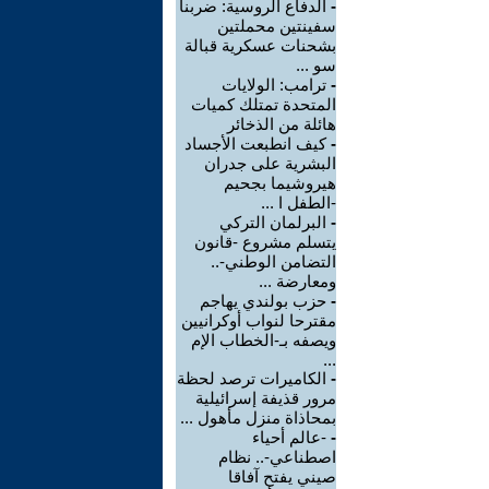
-
الدفاع الروسية: ضربنا
سفينتين محملتين
بشحنات عسكرية قبالة
سو ...
-
ترامب: الولايات
المتحدة تمتلك كميات
هائلة من الذخائر
-
كيف انطبعت الأجساد
البشرية على جدران
هيروشيما بجحيم
-الطفل ا ...
-
البرلمان التركي
يتسلم مشروع -قانون
التضامن الوطني-..
ومعارضة ...
-
حزب بولندي يهاجم
مقترحا لنواب أوكرانيين
ويصفه بـ-الخطاب الإم
...
-
الكاميرات ترصد لحظة
مرور قذيفة إسرائيلية
بمحاذاة منزل مأهول ...
-
-عالم أحياء
اصطناعي-.. نظام
صيني يفتح آفاقا