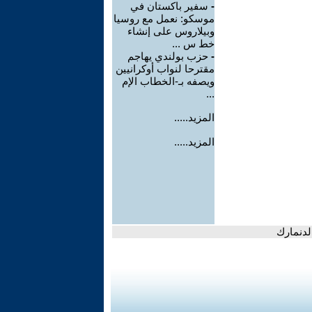
-
سفير باكستان في
موسكو: نعمل مع روسيا
وبيلاروس على إنشاء
خط س ...
-
حزب بولندي يهاجم
مقترحا لنواب أوكرانيين
ويصفه بـ-الخطاب الإم
...
المزيد.....
المزيد.....
لدنمارك