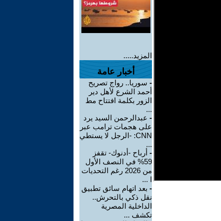
المزيد.....
أخبار عامة
-
سوريا.. رواج تصريح
أحمد الشرع لأهل دير
الزور بكلمة افتتاح مط
...
-
عبدالرحمن السيد يرد
على هجمات ترامب عبر
CNN: -الرجل لا يستطي
...
-
أرباح -أدنوك- تقفز
59% في النصف الأول
من 2026 رغم التحديات
ا ...
-
بعد اتهام سائق تطبيق
نقل ذكي بالتحرش..
الداخلية المصرية
تكشف ...