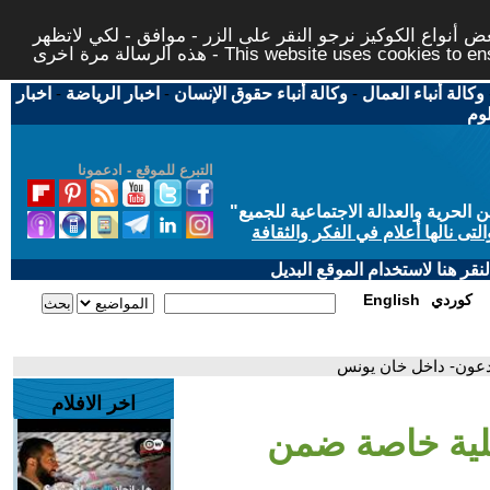
 أنواع الكوكيز نرجو النقر على الزر - موافق - لكي لاتظهر
This website uses cookies to ensure you ge
وكالة أنباء العمال
-
وكالة أنباء حقوق الإنسان
-
اخبار الرياضة
-
اخبار
لوم
التبرع للموقع - ادعمونا
حرية والعدالة الاجتماعية للجميع
"
تى نالها أعلام في الفكر والثقافة
قر هنا لاستخدام الموقع البديل
كوردي
English
دعون- داخل خان يونس
اخر الافلام
يلية خاصة ضمن