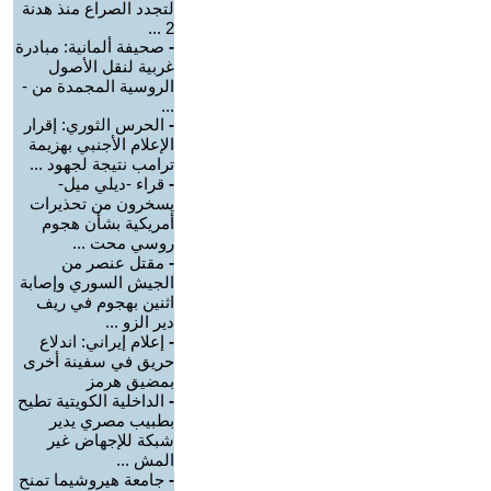
لتجدد الصراع منذ هدنة
2 ...
-
صحيفة ألمانية: مبادرة
غربية لنقل الأصول
الروسية المجمدة من -
...
-
الحرس الثوري: إقرار
الإعلام الأجنبي بهزيمة
ترامب نتيجة لجهود ...
-
قراء -ديلي ميل-
يسخرون من تحذيرات
أمريكية بشأن هجوم
روسي محت ...
-
مقتل عنصر من
الجيش السوري وإصابة
اثنين بهجوم في ريف
دير الزو ...
-
إعلام إيراني: اندلاع
حريق في سفينة أخرى
بمضيق هرمز
-
الداخلية الكويتية تطيح
بطبيب مصري يدير
شبكة للإجهاض غير
المش ...
-
جامعة هيروشيما تمنح