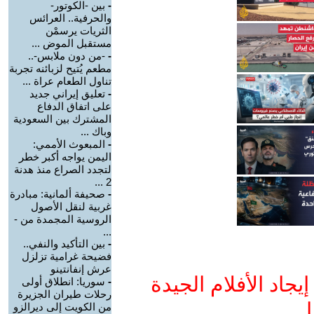
-
بين -الكوتور-
والحرفية.. العرائس
الثريات يرسمْن
مستقبل الموض ...
-
-من دون ملابس-..
مطعم يُتيح لزبائنه تجربة
تناول الطعام عراة ...
-
تعليق إيراني جديد
على اتفاق الدفاع
المشترك بين السعودية
وباك ...
-
المبعوث الأممي:
اليمن يواجه أكبر خطر
لتجدد الصراع منذ هدنة
2 ...
-
صحيفة ألمانية: مبادرة
غربية لنقل الأصول
الروسية المجمدة من -
...
-
بين التأكيد والنفي..
فضيحة غرامية تزلزل
عرش إنفانتينو
جاد الأفلام الجيدة
-
سوريا: انطلاق أولى
رحلات طيران الجزيرة
ا
من الكويت إلى ديرالزو