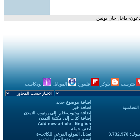
دعون- داخل خان يونس
بنترست
بلوكر
فليبورد
الموبايل
بودكاست
اضافة موضوع جديد
التضامنية
اضافة خبر
إضافة يوتيوب-فلم إلى يوتيوب التمدن
إضافة كتاب إلى مكتبة التمدن
Add new article - English
أضف حملة
3,732,97
تعديل الموقع الفرعي للكاتب-ة
ابحث في موقع الحوار المتمدن