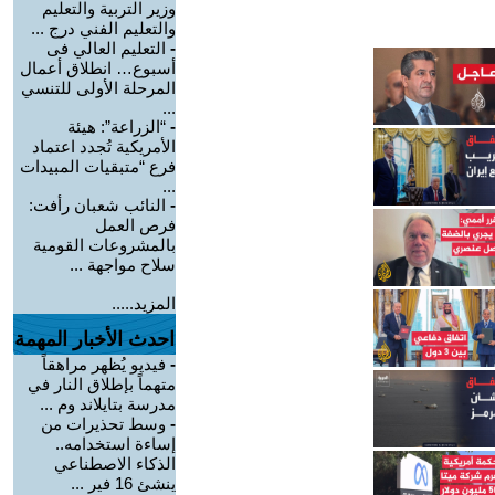
وزير التربية والتعليم
والتعليم الفني درج ...
-
التعليم العالي فى
أسبوع… انطلاق أعمال
المرحلة الأولى للتنسي
...
-
“الزراعة”: هيئة
الأمريكية تُجدد اعتماد
فرع “متبقيات المبيدات
...
-
النائب شعبان رأفت:
فرص العمل
بالمشروعات القومية
سلاح مواجهة ...
المزيد.....
احدث الأخبار المهمة
-
فيديو يُظهر مراهقاً
متهماً بإطلاق النار في
مدرسة بتايلاند وم ...
-
وسط تحذيرات من
إساءة استخدامه..
الذكاء الاصطناعي
ينشئ 16 فير ...