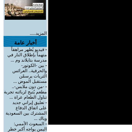
المزيد.....
أخبار عامة
-
فيديو يُظهر مراهقاً
متهماً بإطلاق النار في
مدرسة بتايلاند وم ...
-
بين -الكوتور-
والحرفية.. العرائس
الثريات يرسمْن
مستقبل الموض ...
-
-من دون ملابس-..
مطعم يُتيح لزبائنه تجربة
تناول الطعام عراة ...
-
تعليق إيراني جديد
على اتفاق الدفاع
المشترك بين السعودية
وباك ...
-
المبعوث الأممي:
اليمن يواجه أكبر خطر